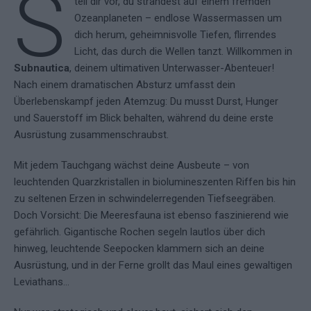
S
tell dir vor, du strandest auf einem fremden
Ozeanplaneten – endlose Wassermassen um
dich herum, geheimnisvolle Tiefen, flirrendes
Licht, das durch die Wellen tanzt. Willkommen in
Subnautica
, deinem ultimativen Unterwasser-Abenteuer!
Nach einem dramatischen Absturz umfasst dein
Überlebenskampf jeden Atemzug: Du musst Durst, Hunger
und Sauerstoff im Blick behalten, während du deine erste
Ausrüstung zusammen­schraubst.
Mit jedem Tauchgang wächst deine Ausbeute – von
leuchtenden Quarzkristallen in biolumineszenten Riffen bis hin
zu seltenen Erzen in schwindelerregenden Tiefseegräben.
Doch Vorsicht: Die Meeresfauna ist ebenso faszinierend wie
gefährlich. Gigantische Rochen segeln lautlos über dich
hinweg, leuchtende Seepocken klammern sich an deine
Ausrüstung, und in der Ferne grollt das Maul eines gewaltigen
Leviathans…