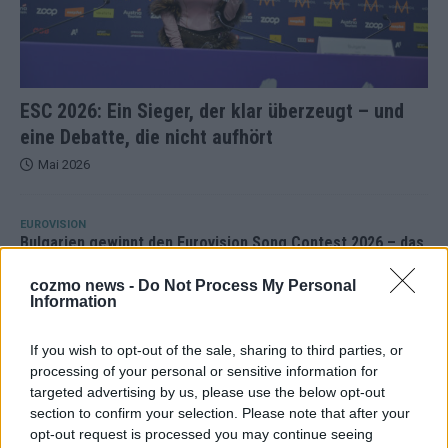
ESC 2026: Ein Sieger, der klar überzeugt – und
eine Debatte, die nicht aufhört
Mai 2026
EUROVISION
Bulgarien gewinnt den Eurovision Song Contest 2026 – das
große Abschlussbild aus Wien
cozmo news -
Do Not Process My Personal
Mai 2026
Information
EUROVISION
If you wish to opt-out of the sale, sharing to third parties, or
Das Papierboot kommt aus Basel: JJ eröffnet das ESC-
processing of your personal or sensitive information for
Finale in Wien – alle Show-Highlights
targeted advertising by us, please use the below opt-out
Mai 2026
section to confirm your selection. Please note that after your
opt-out request is processed you may continue seeing