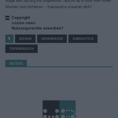
Wage den Sprung ins Ungewisse, tauche ab in eine Welt voller
Wunder und Gefahren – Subnautica erwartet dich!
Copyright
cozmo news
Nutzungsrechte erwerben?
GEFAHR
GEHEIMNISSE
SUBNAUTICA
TIEFENRAUSCH
ANZEIGE