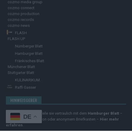
cozmo media group
cozmo connect
cozmo production
cozmo records
cozmo news
FLASH
FLASH UP
Nürnberger Blatt
Hamburger Blatt
Fränkisches Blatt
Münchener Blatt
Stuttgarter Blatt
KULINARIKUM.
Raffi Gasser
HINWEISGEBER
Hast du
Hinweise
? Teile sie vertraulich mit dem
Hamburger Blatt
–
DE
per Post, E-Mail, Telefon oder anonymem Briefkasten –
Hier mehr
erfahren
.