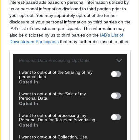
interest-based ads based on personal information utilized by
EUROVISION
us or personal information disclosed to third parties prior to
Dänemark eröffnet, Österreich beschließt: Die
your opt-out. You may separately opt-out of the further
Startreihenfolge des ESC-Finales 2026 im Überblick
disclosure of your personal information by third parties on the
Mai 2026
IAB’s list of downstream participants. This information may
also be disclosed by us to third parties on the
IAB’s List of
Downstream Participants
that may further disclose it to other
KOMMENTAR
third parties.
Alle 25 ESC-Finalisten auf dem Prüfstand: Stärken,
Schwächen und unsere Tipps
Personal Data Processing Opt Outs
Mai 2026
I want to opt-out of the Sharing of my
personal data.
Opted In
EUROVISION
Vier Sieger gleichzeitig, Manipulationsverdacht, Jury-
I want to opt-out of the Sale of my
Comeback: Die turbulente Geschichte der ESC-Wertung
Personal Data.
Opted In
Mai 2026
I want to opt-out of processing my
Personal Data for Targeted Advertising.
ANZEIGE
Opted In
I want to opt-out of Collection, Use,