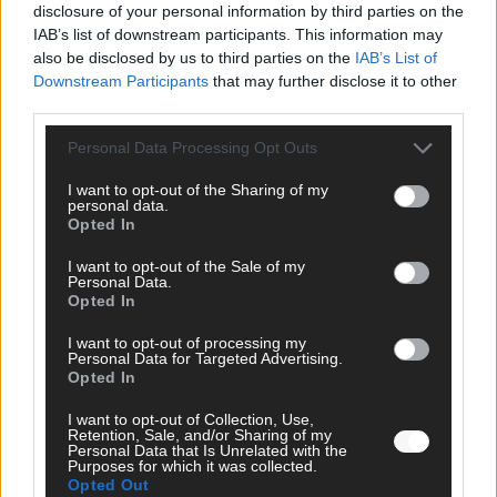
disclosure of your personal information by third parties on the
KOMMENTAR
Alle 25 ESC-Finalisten auf dem Prüfstand: Stärken,
IAB’s list of downstream participants. This information may
Schwächen und unsere Tipps
also be disclosed by us to third parties on the
IAB’s List of
Downstream Participants
that may further disclose it to other
Mai 2026
third parties.
Personal Data Processing Opt Outs
EUROVISION
Vier Sieger gleichzeitig, Manipulationsverdacht, Jury-
Comeback: Die turbulente Geschichte der ESC-Wertung
I want to opt-out of the Sharing of my
personal data.
Mai 2026
Opted In
I want to opt-out of the Sale of my
Personal Data.
ANZEIGE
Opted In
I want to opt-out of processing my
Personal Data for Targeted Advertising.
Opted In
I want to opt-out of Collection, Use,
Retention, Sale, and/or Sharing of my
Personal Data that Is Unrelated with the
Purposes for which it was collected.
Opted Out