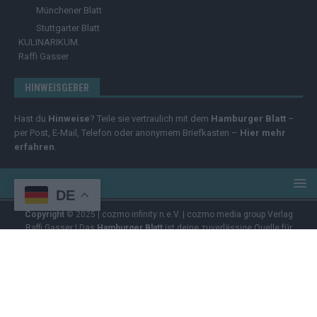
Münchener Blatt
Stuttgarter Blatt
KULINARIKUM.
Raffi Gasser
HINWEISGEBER
Hast du
Hinweise
? Teile sie vertraulich mit dem
Hamburger Blatt
–
per Post, E-Mail, Telefon oder anonymem Briefkasten –
Hier mehr
erfahren
.
DE
Copyright
© 2025 | cozmo infinity n.e.V. | cozmo media group Verlag
Raffi Gasser | Das
Hamburger Blatt
ist deine zuverlässige Quelle für
aktuelle Nachrichten aus Deutschland und der Welt. Wir berichten
unabhängig, fundiert und verständlich – online, mobil und crossmedial.
Alle Inhalte auf dieser Website – Texte, Videos, Logos und Design –
sind urheberrechtlich geschützt
. Kopieren, Vervielfältigen oder
Weitergeben ohne unsere Zustimmung ist nicht erlaubt. Bei Interesse
an einer Nutzung wende dich bitte an unsere Redaktion. Einige Artikel