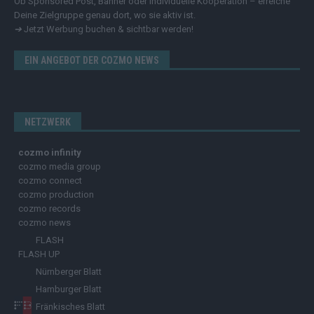
Ob Sponsored Post, Banner oder individuelle Kooperation – erreiche
Deine Zielgruppe genau dort, wo sie aktiv ist.
➔
Jetzt Werbung buchen & sichtbar werden!
EIN ANGEBOT DER COZMO NEWS
NETZWERK
cozmo infinity
cozmo media group
cozmo connect
cozmo production
cozmo records
cozmo news
FLASH
FLASH UP
Nürnberger Blatt
Hamburger Blatt
Fränkisches Blatt