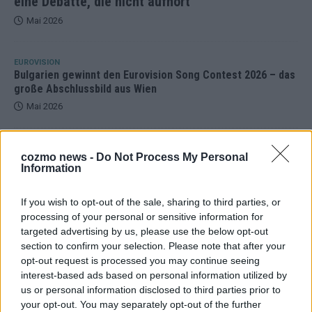
eine Debatte, die nicht aufhört
Mai 2026
EUROVISION
Bulgarien gewinnt den Eurovision Song Contest 2026 – das
große Abschlussbild aus Wien
Mai 2026
EUROVISION
cozmo news -
Do Not Process My Personal
Das Papierboot kommt aus Basel: JJ eröffnet das ESC-
Information
Finale in Wien – alle Show-Highlights
Mai 2026
If you wish to opt-out of the sale, sharing to third parties, or
processing of your personal or sensitive information for
targeted advertising by us, please use the below opt-out
EUROVISION
Dänemark eröffnet, Österreich beschließt: Die
section to confirm your selection. Please note that after your
Startreihenfolge des ESC-Finales 2026 im Überblick
opt-out request is processed you may continue seeing
interest-based ads based on personal information utilized by
Mai 2026
us or personal information disclosed to third parties prior to
your opt-out. You may separately opt-out of the further