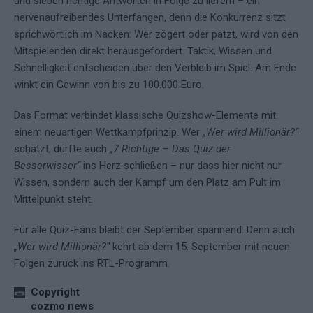
und sieben richtige Antworten in Folge zu liefern – ein
nervenaufreibendes Unterfangen, denn die Konkurrenz sitzt
sprichwörtlich im Nacken: Wer zögert oder patzt, wird von den
Mitspielenden direkt herausgefordert. Taktik, Wissen und
Schnelligkeit entscheiden über den Verbleib im Spiel. Am Ende
winkt ein Gewinn von bis zu 100.000 Euro.
Das Format verbindet klassische Quizshow-Elemente mit
einem neuartigen Wettkampfprinzip. Wer
„Wer wird Millionär?“
schätzt, dürfte auch
„7 Richtige – Das Quiz der
Besserwisser“
ins Herz schließen – nur dass hier nicht nur
Wissen, sondern auch der Kampf um den Platz am Pult im
Mittelpunkt steht.
Für alle Quiz-Fans bleibt der September spannend: Denn auch
„Wer wird Millionär?“
kehrt ab dem 15. September mit neuen
Folgen zurück ins RTL-Programm.
Copyright
cozmo news