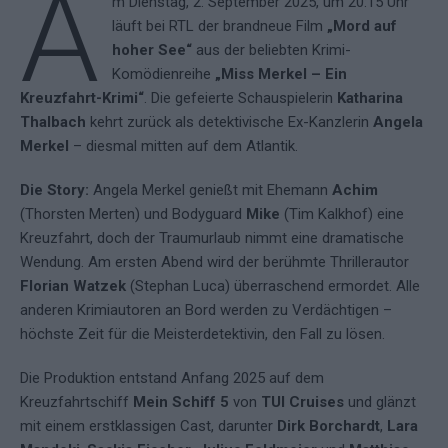
A
m Dienstag, 2. September 2025, um 20:15 Uhr
läuft bei RTL der brandneue Film
„Mord auf
hoher See“
aus der beliebten Krimi-
Komödienreihe
„Miss Merkel – Ein
Kreuzfahrt-Krimi“
. Die gefeierte Schauspielerin
Katharina
Thalbach
kehrt zurück als detektivische Ex-Kanzlerin
Angela
Merkel
– diesmal mitten auf dem Atlantik.
Die Story:
Angela Merkel genießt mit Ehemann
Achim
(Thorsten Merten) und Bodyguard
Mike
(Tim Kalkhof) eine
Kreuzfahrt, doch der Traumurlaub nimmt eine dramatische
Wendung. Am ersten Abend wird der berühmte Thrillerautor
Florian Watzek
(Stephan Luca) überraschend ermordet. Alle
anderen Krimiautoren an Bord werden zu Verdächtigen –
höchste Zeit für die Meisterdetektivin, den Fall zu lösen.
Die Produktion entstand Anfang 2025 auf dem
Kreuzfahrtschiff
Mein Schiff 5
von
TUI Cruises
und glänzt
mit einem erstklassigen Cast, darunter
Dirk Borchardt
,
Lara