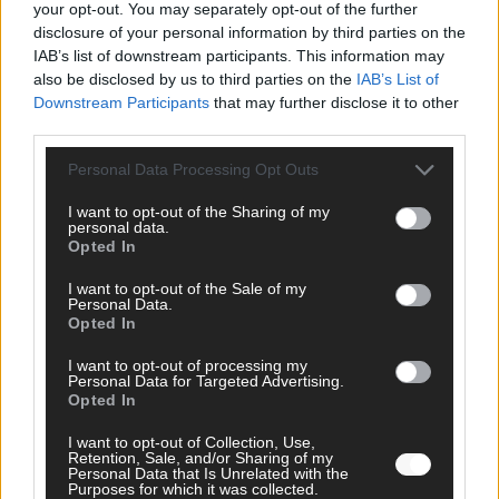
your opt-out. You may separately opt-out of the further
EUROVISION
disclosure of your personal information by third parties on the
Bulgarien gewinnt den Eurovision Song Contest 2026 – das
IAB’s list of downstream participants. This information may
große Abschlussbild aus Wien
also be disclosed by us to third parties on the
IAB’s List of
Mai 2026
Downstream Participants
that may further disclose it to other
third parties.
EUROVISION
Personal Data Processing Opt Outs
Das Papierboot kommt aus Basel: JJ eröffnet das ESC-
Finale in Wien – alle Show-Highlights
I want to opt-out of the Sharing of my
personal data.
Mai 2026
Opted In
I want to opt-out of the Sale of my
EUROVISION
Personal Data.
Dänemark eröffnet, Österreich beschließt: Die
Opted In
Startreihenfolge des ESC-Finales 2026 im Überblick
I want to opt-out of processing my
Mai 2026
Personal Data for Targeted Advertising.
Opted In
ANZEIGE
I want to opt-out of Collection, Use,
Retention, Sale, and/or Sharing of my
Personal Data that Is Unrelated with the
Purposes for which it was collected.