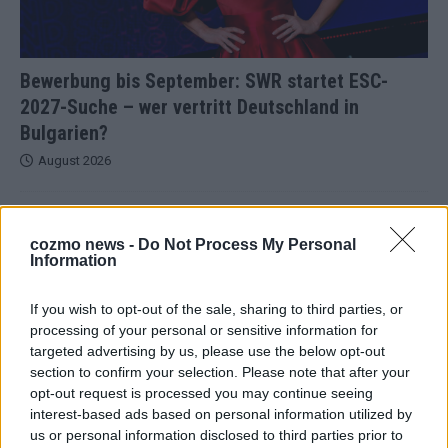
Bewerbung bis September: SWR startet ESC-
2027-Suche – wer vertritt Deutschland in
Bulgarien?
August 2026
EXTRA
Europa-Park 2026: 18 Themenbereiche, Sallys Café,
cozmo news -
Do Not Process My Personal
Westernbrauerei und Snorri im Kino
Information
Juni 2026
If you wish to opt-out of the sale, sharing to third parties, or
processing of your personal or sensitive information for
KOMMENTAR
targeted advertising by us, please use the below opt-out
ESC 2026: Ein Sieger, der klar überzeugt – und eine
section to confirm your selection. Please note that after your
Debatte, die nicht aufhört
opt-out request is processed you may continue seeing
Mai 2026
interest-based ads based on personal information utilized by
us or personal information disclosed to third parties prior to