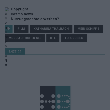
Copyright
cozmo news
Nutzungsrechte erwerben?
FILM
KATHARINA THALBACH
MEIN SCHIFF 5
MORD AUF HOHER SEE
RTL
TUI CRUISES
ANZEIGE