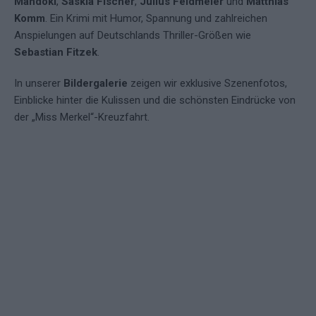
Mandoki
,
Saskia Fischer
,
Julius Feldmeier
und
Matthias
Komm
. Ein Krimi mit Humor, Spannung und zahlreichen
Anspielungen auf Deutschlands Thriller-Größen wie
Sebastian Fitzek
.
In unserer
Bildergalerie
zeigen wir exklusive Szenenfotos,
Einblicke hinter die Kulissen und die schönsten Eindrücke von
der „Miss Merkel“-Kreuzfahrt.
Angela Merkel (Katharina Thalbach) (über RTL)