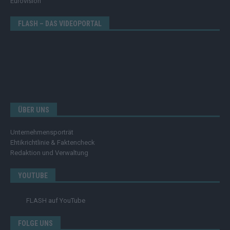
Eurovision
FLASH – DAS VIDEOPORTAL
ÜBER UNS
Unternehmensporträt
Ehtikrichtlinie & Faktencheck
Redaktion und Verwaltung
YOUTUBE
FLASH
auf YouTube
FOLGE UNS