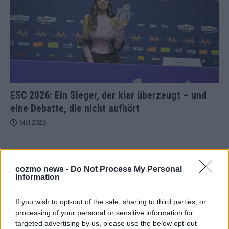
ESC 2026: Ein Sieger, der klar überzeugt – und
eine Debatte, die nicht aufhört
Mai 2026
EUROVISION
Bulgarien gewinnt den Eurovision Song Contest 2026 – das
cozmo news -
Do Not Process My Personal
große Abschlussbild aus Wien
Information
Mai 2026
If you wish to opt-out of the sale, sharing to third parties, or
processing of your personal or sensitive information for
EUROVISION
targeted advertising by us, please use the below opt-out
Das Papierboot kommt aus Basel: JJ eröffnet das ESC-