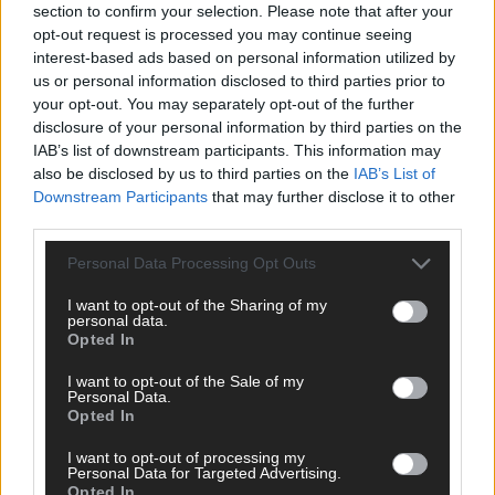
section to confirm your selection. Please note that after your
Finale in Wien – alle Show-Highlights
opt-out request is processed you may continue seeing
Mai 2026
interest-based ads based on personal information utilized by
us or personal information disclosed to third parties prior to
your opt-out. You may separately opt-out of the further
EUROVISION
Dänemark eröffnet, Österreich beschließt: Die
disclosure of your personal information by third parties on the
Startreihenfolge des ESC-Finales 2026 im Überblick
IAB’s list of downstream participants. This information may
also be disclosed by us to third parties on the
IAB’s List of
Mai 2026
Downstream Participants
that may further disclose it to other
third parties.
KOMMENTAR
Alle 25 ESC-Finalisten auf dem Prüfstand: Stärken,
Personal Data Processing Opt Outs
Schwächen und unsere Tipps
I want to opt-out of the Sharing of my
Mai 2026
personal data.
Opted In
I want to opt-out of the Sale of my
EUROVISION
Personal Data.
Vier Sieger gleichzeitig, Manipulationsverdacht, Jury-
Opted In
Comeback: Die turbulente Geschichte der ESC-Wertung
Mai 2026
I want to opt-out of processing my
Personal Data for Targeted Advertising.
Opted In