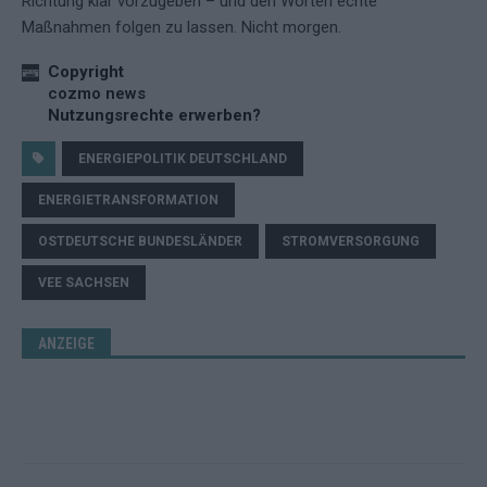
Richtung klar vorzugeben – und den Worten echte
Maßnahmen folgen zu lassen. Nicht morgen.
Copyright
cozmo news
Nutzungsrechte erwerben?
ENERGIEPOLITIK DEUTSCHLAND
ENERGIETRANSFORMATION
OSTDEUTSCHE BUNDESLÄNDER
STROMVERSORGUNG
VEE SACHSEN
ANZEIGE