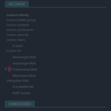
NETZWERK
cozmo infinity
cozmo media group
cozmo connect
cozmo production
cozmo records
cozmo news
FLASH
FLASH UP
Nürnberger Blatt
Hamburger Blatt
Fränkisches Blatt
Münchener Blatt
Stuttgarter Blatt
KULINARIKUM.
Raffi Gasser
HINWEISGEBER