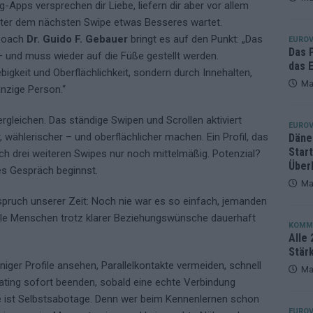
-Apps versprechen dir Liebe, liefern dir aber vor allem
kommt aus Basel: JJ eröffnet das ESC-Finale in Wien – alle Show-
 hinter dem nächsten Swipe etwas Besseres wartet.
-Coach
Dr. Guido F. Gebauer
bringt es auf den Punkt: „Das
EUROV
Das 
 und muss wieder auf die Füße gestellt werden.
das E
igkeit und Oberflächlichkeit, sondern durch Innehalten,
Ma
inzige Person.“
rgleichen. Das ständige Swipen und Scrollen aktiviert
EUROV
 wählerischer – und oberflächlicher machen. Ein Profil, das
Däne
Star
nach drei weiteren Swipes nur noch mittelmäßig. Potenzial?
Über
es Gespräch beginnst.
Ma
spruch unserer Zeit: Noch nie war es so einfach, jemanden
ele Menschen trotz klarer Beziehungswünsche dauerhaft
KOMM
Alle 
Stär
iger Profile ansehen, Parallelkontakte vermeiden, schnell
Ma
ating sofort beenden, sobald eine echte Verbindung
ere ist Selbstsabotage. Denn wer beim Kennenlernen schon
EUROV