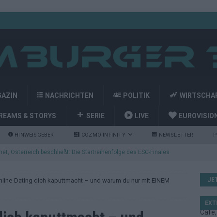
GAZIN
NACHRICHTEN
POLITIK
WIRTSCHA
REAMS & STORYS
SERIE
LIVE
EUROVISIO
HINWEISGEBER
COZMO INFINITY
NEWSLETTER
P
et, Österreich beschließt: Die Startreihenfolge des ESC-Finales
ISION
JE
line-Dating dich kaputtmacht – und warum du nur mit EINEM
alisten auf dem Prüfstand: Stärken, Schwächen und unsere Tipps
EXT