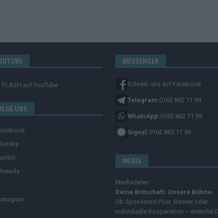
OUTUBE
MESSENGER
Schreib uns auf Facebook
FLASH
auf YouTube
Telegram:
0162 862 71 99
OLGE UNS
WhatsApp:
0162 862 71 99
Facebook
Signal:
0162 862 71 99
luesky
umblr
MEDIA
hreads
Mediadaten
Deine Botschaft. Unsere Bühne.
nstagram
Ob Sponsored Post, Banner oder
individuelle Kooperation – erreiche 