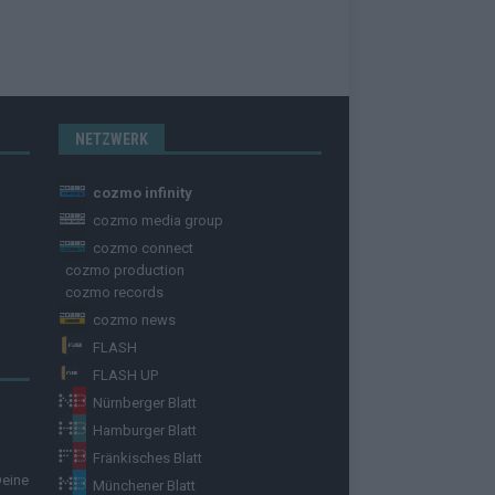
NETZWERK
cozmo infinity
cozmo media group
cozmo connect
cozmo production
cozmo records
cozmo news
FLASH
FLASH UP
Nürnberger Blatt
Hamburger Blatt
Fränkisches Blatt
Deine
Münchener Blatt