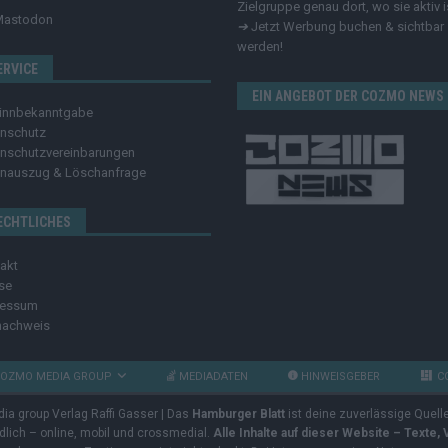
Zielgruppe genau dort, wo sie aktiv i
Mastodon
➔
Jetzt Werbung buchen & sichtbar
werden!
ERVICE
EIN ANGEBOT DER COZMO NEWS
innbekanntgabe
nschutz
nschutzvereinbarungen
nauszug & Löschanfrage
ECHTLICHES
akt
se
ressum
nachweis
OZMO MEDIA GROUP
MEDIADATEN
HINWEISGEBER
C
dia group Verlag Raffi Gasser | Das
Hamburger Blatt
ist deine zuverlässige Quell
ndlich – online, mobil und crossmedial.
Alle Inhalte auf dieser Website – Texte,