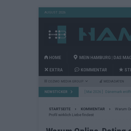
AUGUST 2026
HOME
MEIN HAMBURG | DAS MA
EXTRA
KOMMENTAR
ST
COZMO MEDIA GROUP
MEDIADATEN
NEWSTICKER
[ Mai 2026 ]
Dänemark eröffn
2026 im Überblick
EUROV
STARTSEITE
KOMMENTAR
Warum On
[ Mai 2026 ]
Alle 25 ESC-Fin
Profil wirklich Liebe findest
KOMMENTAR