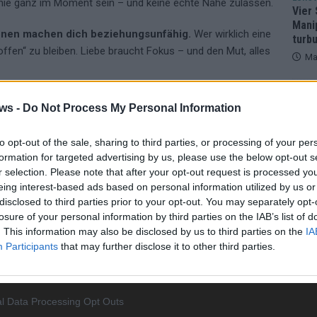
 nie ganz im Moment sein – und keine echte Nähe zulassen.
Vier 
Mani
onen machen dich beziehungsunfähig.
Wer wirklich eine
turb
offen“ zu bleiben. Liebe braucht Fokus – und den Mut, alles
Ma
AN
ws -
Do Not Process My Personal Information
to opt-out of the sale, sharing to third parties, or processing of your per
GSTIPPS
DATING-APPS
DATING-COACH
formation for targeted advertising by us, please use the below opt-out s
r selection. Please note that after your opt-out request is processed y
G
FOKUS AUF EINE PERSON
LIEBE FINDEN
eing interest-based ads based on personal information utilized by us or
disclosed to third parties prior to your opt-out. You may separately opt-
TNERSUCHE
PSYCHOLOGIE DER LIEBE
SWIPEN
losure of your personal information by third parties on the IAB’s list of
. This information may also be disclosed by us to third parties on the
IA
Participants
that may further disclose it to other third parties.
l Data Processing Opt Outs