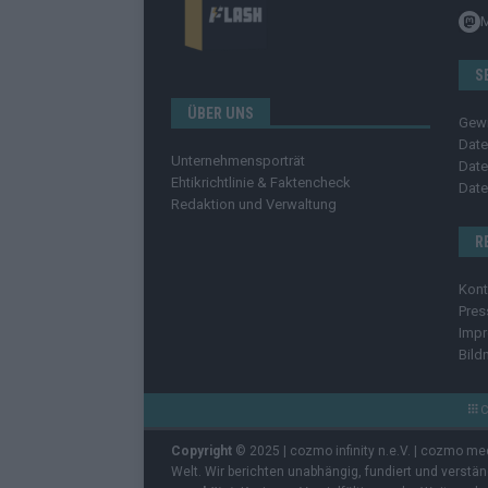
S
ÜBER UNS
Gew
Date
Unternehmensporträt
Date
Ehtikrichtlinie & Faktencheck
Date
Redaktion und Verwaltung
R
Kont
Pres
Imp
Bild
C
Copyright
© 2025 | cozmo infinity n.e.V. | cozmo me
Welt. Wir berichten unabhängig, fundiert und verstä