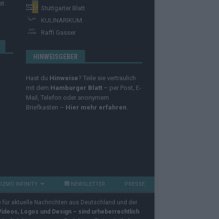
st.
Stuttgarter Blatt
KULINARIKUM.
Raffi Gasser
HINWEISGEBER
Hast du
Hinweise
? Teile sie vertraulich
mit dem
Hamburger Blatt
– per Post, E-
Mail, Telefon oder anonymem
Briefkasten –
Hier mehr erfahren
.
OZMO INFINITY
NEWSLETTER
PRESSE
e für aktuelle Nachrichten aus Deutschland und der
 Videos, Logos und Design – sind urheberrechtlich