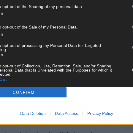
o opt-out of the Sharing of my personal data.
WE
In
o opt-out of the Sale of my Personal Data.
In
 Hamburger Blatt
551 Artikel
to opt-out of processing my Personal Data for Targeted
ist eine unabhängige, digitale Nachrichtenplattform mit Sitz
ing.
In
daktion berichtet fundiert, verständlich und aktuell über das
ion, in Deutschland und der Welt. Wir verbinden klassisches
o opt-out of Collection, Use, Retention, Sale, and/or Sharing
dwerk mit modernen Erzählformen – klar, zuverlässig und nah
ersonal Data that Is Unrelated with the Purposes for which it
lected.
Out
CONFIRM
KE
Data Deletion
Data Access
Privacy Policy