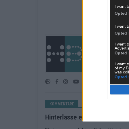
I want t
Opted 
I want t
Opted 
Über Redaktion |
I want 
Das Hamburger Blatt 
Advertis
Opted 
in Hamburg. Unsere Re
Geschehen in der Reg
I want t
journalistisches Han
of my P
an den Menschen.
was col
Opted 
KOMMENTARE
Hinterlasse einen Kommentar