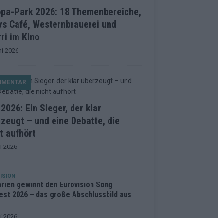
opa-Park 2026: 18 Themenbereiche,
ys Café, Westernbrauerei und
ri im Kino
ni 2026
MMENTAR
2026: Ein Sieger, der klar
zeugt – und eine Debatte, die
t aufhört
i 2026
ISION
arien gewinnt den Eurovision Song
est 2026 – das große Abschlussbild aus
i 2026