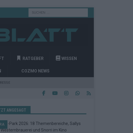
FT
RATGEBER
WISSEN
N
COZMO NEWS
RESSE
TZT ANGESAGT
RA