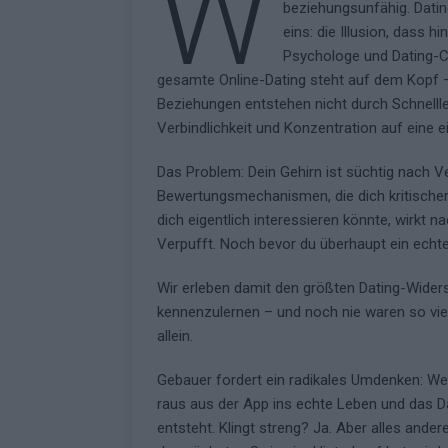
W
beziehungsunfähig. Dating
[ Mai 2026 ]
Das Papierboot 
eins: die Illusion, dass
Psychologe und Dating
Highlights
EUROVISION
gesamte Online-Dating steht auf dem Kopf –
Beziehungen entstehen nicht durch Schnellleb
Verbindlichkeit und Konzentration auf eine e
Das Problem: Dein Gehirn ist süchtig nach Ve
Bewertungsmechanismen, die dich kritischer,
dich eigentlich interessieren könnte, wirkt 
Verpufft. Noch bevor du überhaupt ein echt
Wir erleben damit den größten Dating-Wider
kennenzulernen – und noch nie waren so vi
allein.
Gebauer fordert ein radikales Umdenken: Wen
raus aus der App ins echte Leben und das D
entsteht. Klingt streng? Ja. Aber alles and