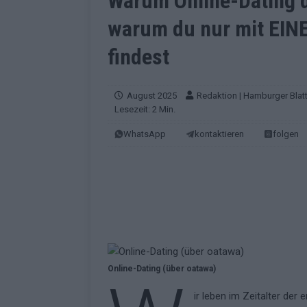
Warum Online-Dating 
[ Mai 2026 ]
Vier Sieger gle
warum du nur mit EINEM
Geschichte der ESC-Wertun
[ Mai 2026 ]
Das Warten hat 
findest
EUROVISION
[ Mai 2026 ]
„Unknown“ war s
August 2025
Redaktion | Hamburger Blat
Lesezeit: 2 Min.
redaktionellen Urteil
KOM
WhatsApp
kontaktieren
folgen
[ Mai 2026 ]
ESC-Halbfinale 
Schluss?
EXTRA
[ Juni 2026 ]
Europa-Park 20
Kino
EXTRA
[ Mai 2026 ]
ESC 2026: Ein Si
KOMMENTAR
Online-Dating (über oatawa)
[ Mai 2026 ]
Bulgarien gewin
ir leben im Zeitalter de
aus Wien
EUROVISION