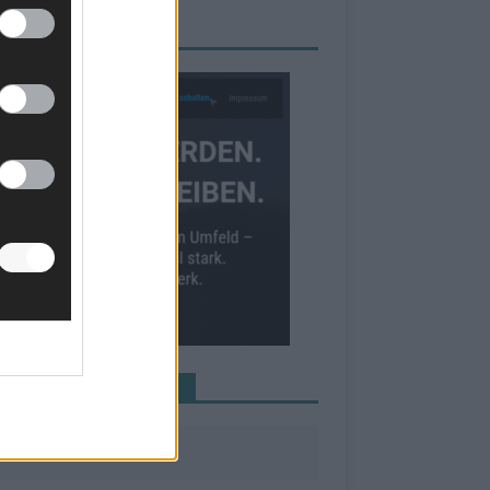
RBE BEI UNS!
INE NEWS MEHR VERPASSEN