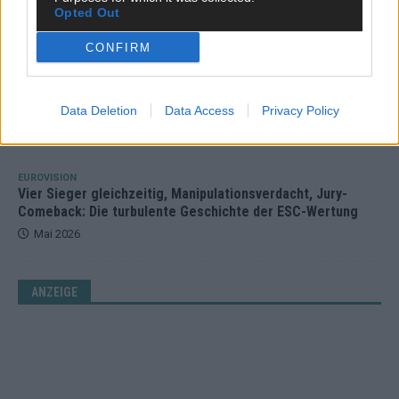
Opted Out
Mai 2026
CONFIRM
KOMMENTAR
Alle 25 ESC-Finalisten auf dem Prüfstand: Stärken,
Schwächen und unsere Tipps
Data Deletion
Data Access
Privacy Policy
Mai 2026
EUROVISION
Vier Sieger gleichzeitig, Manipulationsverdacht, Jury-
Comeback: Die turbulente Geschichte der ESC-Wertung
Mai 2026
ANZEIGE