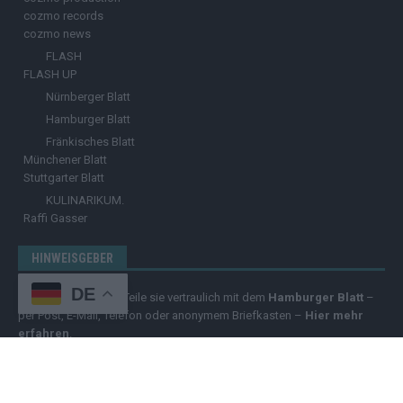
cozmo records
cozmo news
FLASH
FLASH UP
Nürnberger Blatt
Hamburger Blatt
Fränkisches Blatt
Münchener Blatt
Stuttgarter Blatt
KULINARIKUM.
Raffi Gasser
HINWEISGEBER
DE
Hast du
Hinweise
? Teile sie vertraulich mit dem
Hamburger Blatt
–
per Post, E-Mail, Telefon oder anonymem Briefkasten –
Hier mehr
erfahren
.