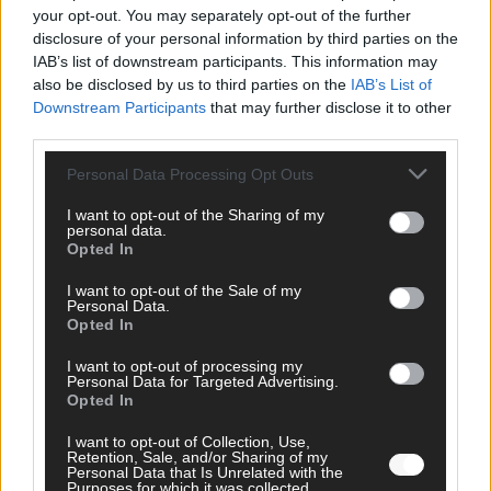
your opt-out. You may separately opt-out of the further
disclosure of your personal information by third parties on the
ESC 2026: Ein Sieger, der klar überzeugt – und
IAB’s list of downstream participants. This information may
eine Debatte, die nicht aufhört
also be disclosed by us to third parties on the
IAB’s List of
Mai 2026
Downstream Participants
that may further disclose it to other
third parties.
EUROVISION
Personal Data Processing Opt Outs
Bulgarien gewinnt den Eurovision Song Contest 2026 – das
große Abschlussbild aus Wien
I want to opt-out of the Sharing of my
personal data.
Mai 2026
Opted In
I want to opt-out of the Sale of my
Personal Data.
EUROVISION
Das Papierboot kommt aus Basel: JJ eröffnet das ESC-
Opted In
Finale in Wien – alle Show-Highlights
I want to opt-out of processing my
Mai 2026
Personal Data for Targeted Advertising.
Opted In
I want to opt-out of Collection, Use,
EUROVISION
Retention, Sale, and/or Sharing of my
Dänemark eröffnet, Österreich beschließt: Die
Personal Data that Is Unrelated with the
Startreihenfolge des ESC-Finales 2026 im Überblick
Purposes for which it was collected.