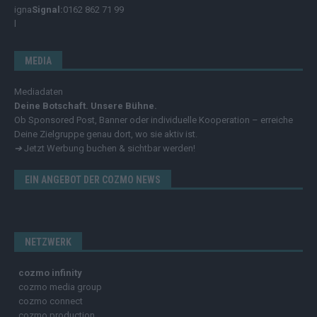
Signal:
0162 862 71 99
MEDIA
Mediadaten
Deine Botschaft. Unsere Bühne.
Ob Sponsored Post, Banner oder individuelle Kooperation – erreiche
Deine Zielgruppe genau dort, wo sie aktiv ist.
➔
Jetzt Werbung buchen & sichtbar werden!
EIN ANGEBOT DER COZMO NEWS
NETZWERK
cozmo infinity
cozmo media group
cozmo connect
cozmo production