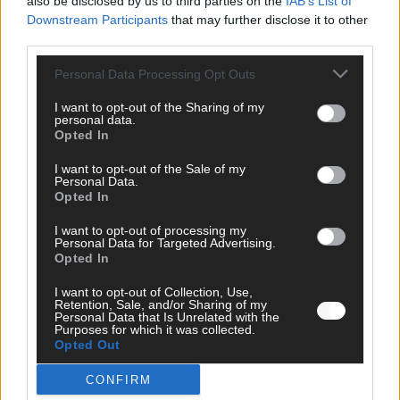
also be disclosed by us to third parties on the
IAB’s List of
Café, Westernbrauerei und Snorri im Kino
Downstream Participants
that may further disclose it to other
Juni 2026
third parties.
Personal Data Processing Opt Outs
KOMMENTAR
I want to opt-out of the Sharing of my
personal data.
Opted In
I want to opt-out of the Sale of my
Personal Data.
Opted In
I want to opt-out of processing my
Personal Data for Targeted Advertising.
Opted In
I want to opt-out of Collection, Use,
ESC 2026: Ein Sieger, der klar überzeugt – und
Retention, Sale, and/or Sharing of my
Personal Data that Is Unrelated with the
eine Debatte, die nicht aufhört
Purposes for which it was collected.
Opted Out
Mai 2026
CONFIRM