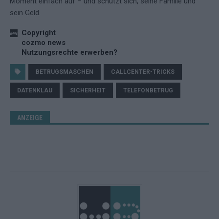
Moment einfach auf – und schützt sich, seine Familie und
sein Geld.
Copyright
cozmo news
Nutzungsrechte erwerben?
BETRUGSMASCHEN
CALLCENTER-TRICKS
DATENKLAU
SICHERHEIT
TELEFONBETRUG
ANZEIGE