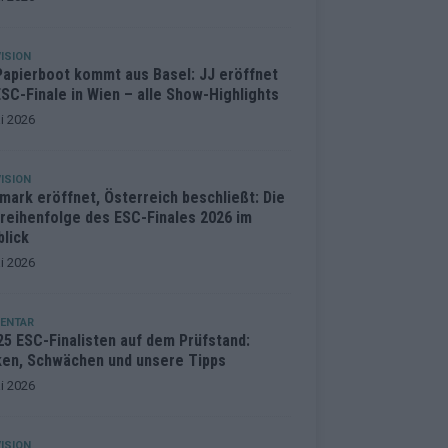
ISION
Papierboot kommt aus Basel: JJ eröffnet
SC-Finale in Wien – alle Show-Highlights
i 2026
ISION
mark eröffnet, Österreich beschließt: Die
treihenfolge des ESC-Finales 2026 im
blick
i 2026
ENTAR
25 ESC-Finalisten auf dem Prüfstand:
ken, Schwächen und unsere Tipps
i 2026
ISION