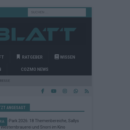
FT
RATGEBER
WISSEN
N
COZMO NEWS
RESSE
TZT ANGESAGT
RA