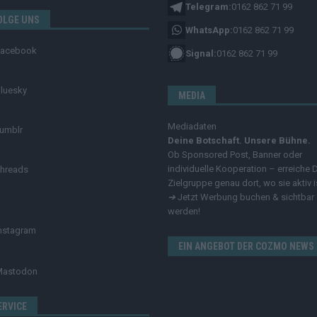
Telegram:
0162 862 71 99
OLGE UNS
WhatsApp:
0162 862 71 99
Facebook
Signal:
0162 862 71 99
luesky
MEDIA
Mediadaten
umblr
Deine Botschaft. Unsere Bühne.
Ob Sponsored Post, Banner oder
individuelle Kooperation – erreiche 
hreads
Zielgruppe genau dort, wo sie aktiv i
➔
Jetzt Werbung buchen & sichtbar
werden!
nstagram
EIN ANGEBOT DER COZMO NEWS
Mastodon
ERVICE