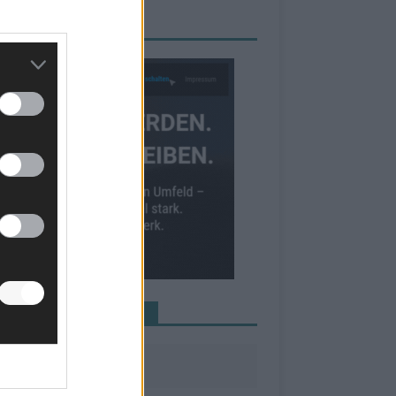
RBE BEI UNS!
INE NEWS MEHR VERPASSEN