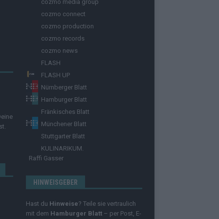
cozmo media group
cozmo connect
cozmo production
cozmo records
cozmo news
FLASH
FLASH UP
Nürnberger Blatt
Hamburger Blatt
Fränkisches Blatt
Deine
Münchener Blatt
st.
Stuttgarter Blatt
KULINARIKUM.
Raffi Gasser
HINWEISGEBER
Hast du
Hinweise
? Teile sie vertraulich
mit dem
Hamburger Blatt
– per Post, E-