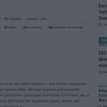
et, Österreich beschließt: Die Startreihenfolge des ESC-Finales
Eur
ISION
Sall
alisten auf dem Prüfstand: Stärken, Schwächen und unsere Tipps
Snor
t
Ratgeber
· Lesezeit: 2 Min.
Ju
folgen
abonnieren
Newsletter abonnieren
ichzeitig, Manipulationsverdacht, Jury-Comeback: Die turbulente
KO
g
EUROVISION
ein Ende: ESC 2026 – alle 26 Finalteilnehmer für Wien im Überblick
ESC 
über
nich
tark, der Rest war nett: Das zweite ESC-Halbfinale im
Ma
MENTAR
2 in Zahlen: Wer kommt fast sicher weiter – und wer zittert bis zum
er lockt mit satten Rabatten – und mit ihm steigt jedes
EUROV
ps hereinzufallen. Betrüger kopieren professionelle
Bulg
Cont
t gefälschten Gütesiegeln und locken mit Preisen, die zu
26: 18 Themenbereiche, Sallys Café, Westernbrauerei und Snorri im
Wien
 Rund 38 Prozent der Deutschen planen, dieses Jahr
Ma
n die Fälscher.