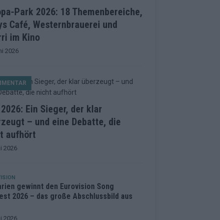
opa-Park 2026: 18 Themenbereiche,
ys Café, Westernbrauerei und
ri im Kino
ni 2026
MMENTAR
2026: Ein Sieger, der klar
zeugt – und eine Debatte, die
t aufhört
i 2026
ISION
arien gewinnt den Eurovision Song
est 2026 – das große Abschlussbild aus
i 2026