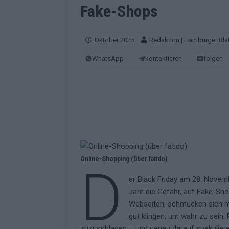
[ Mai 2026 ]
Dänemark eröffn
Fake-Shops
2026 im Überblick
EUROV
[ Mai 2026 ]
Alle 25 ESC-Fin
Oktober 2025
Redaktion | Hamburger Blat
KOMMENTAR
WhatsApp
kontaktieren
folgen
[ Mai 2026 ]
Vier Sieger gle
Geschichte der ESC-Wertun
[ Mai 2026 ]
Das Warten hat 
EUROVISION
[ Mai 2026 ]
„Unknown“ war s
redaktionellen Urteil
KOM
Online-Shopping (über fatido)
D
[ Mai 2026 ]
ESC-Halbfinale 
er Black Friday am 28. Novemb
Jahr die Gefahr, auf Fake-Sho
Schluss?
EXTRA
Webseiten, schmücken sich mi
[ Juni 2026 ]
Europa-Park 20
gut klingen, um wahr zu sein.
Kino
EXTRA
zuzuschlagen – und genau darauf spekuliere