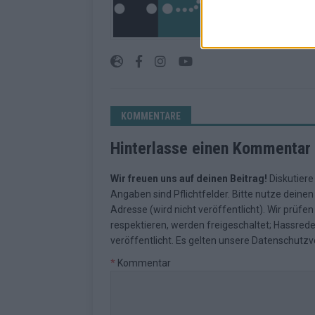
Geschehen in der Reg
journalistisches Han
an den Menschen.
KOMMENTARE
Hinterlasse einen Kommentar
Wir freuen uns auf deinen Beitrag!
Diskutiere
Angaben sind Pflichtfelder. Bitte nutze deine
Adresse (wird nicht veröffentlicht). Wir prüf
respektieren, werden freigeschaltet; Hassred
veröffentlicht. Es gelten unsere
Datenschutzv
*
Kommentar