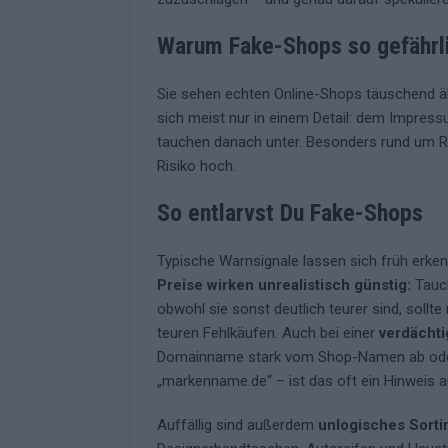
[ Mai 2026 ]
ESC 2026: Ein Si
Warum Fake-Shops so gefährli
KOMMENTAR
Sie sehen echten Online-Shops täuschend äh
sich meist nur in einem Detail: dem Impress
tauchen danach unter. Besonders rund um 
Risiko hoch.
So entlarvst Du Fake-Shops
Typische Warnsignale lassen sich früh erke
Preise wirken unrealistisch günstig:
Tauch
obwohl sie sonst deutlich teurer sind, sollte
teuren Fehlkäufen. Auch bei einer
verdächt
Domainname stark vom Shop-Namen ab oder k
„markenname.de“ – ist das oft ein Hinweis a
Auffällig sind außerdem
unlogisches Sorti