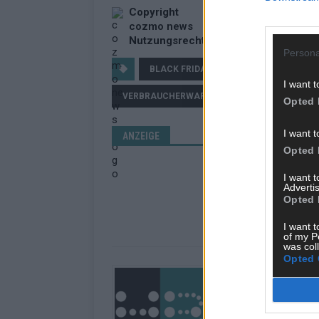
Copyright
cozmo news
Nutzungsrechte erwerben?
Persona
BLACK FRIDAY
FAKE-SHOPS
I want t
VERBRAUCHERWARNUNG
Opted 
I want t
ANZEIGE
Opted 
I want 
Advertis
Opted 
I want t
of my P
was col
Opted 
Über Redaktion |
Das Hamburger Blatt 
in Hamburg. Unsere Re