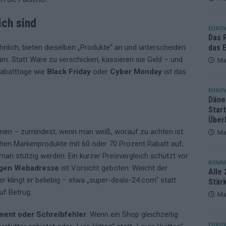
eger, der klar überzeugt – und eine Debatte, die nicht aufhört
ch sind
EUROV
Das 
das E
nlich, bieten dieselben „Produkte“ an und unterscheiden
um. Statt Ware zu verschicken, kassieren sie Geld – und
Ma
Rabatttage wie
Black Friday
oder
Cyber Monday
ist das
EUROV
Däne
Star
Über
nnen – zumindest, wenn man weiß, worauf zu achten ist.
Ma
en Markenprodukte mit 60 oder 70 Prozent Rabatt auf,
 man stutzig werden. Ein kurzer Preisvergleich schützt vor
KOMM
igen Webadresse
ist Vorsicht geboten: Weicht der
Alle 
lingt er beliebig – etwa „super-deals-24.com“ statt
Stär
uf Betrug.
Ma
ment oder Schreibfehler
. Wenn ein Shop gleichzeitig
EUROV