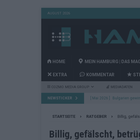
AUGUST 2026
HOME
MEIN HAMBURG | DAS MA
EXTRA
KOMMENTAR
ST
COZMO MEDIA GROUP
MEDIADATEN
NEWSTICKER
[ Mai 2026 ]
Bulgarien gewin
aus Wien
EUROVISION
STARTSEITE
RATGEBER
Billig, gefä
[ Mai 2026 ]
Das Papierboot 
Highlights
EUROVISION
Billig, gefälscht, betr