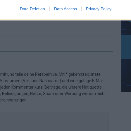
ion, in Deutschland und der Welt. Wir verbinden klassisches
AN
Data Deletion
Data Access
Privacy Policy
dwerk mit modernen Erzählformen – klar, zuverlässig und nah
 mit und teile deine Perspektive. Mit * gekennzeichnete
n Klarnamen (Vor- und Nachname) und eine gültige E-Mail-
en jeden Kommentar kurz. Beiträge, die unsere
Netiquette
e, Beleidigungen, Hetze, Spam oder Werbung werden nicht
ereinbarungen
.