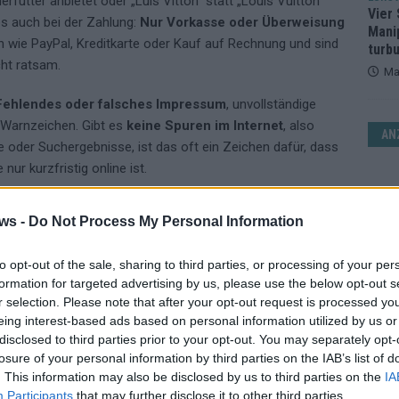
futter anbietet oder „Luis Vitton“ statt „Louis Vuitton“
Vier 
 es auch bei der Zahlung:
Nur Vorkasse oder Überweisung
Mani
 wie PayPal, Kreditkarte oder Kauf auf Rechnung und sind
turb
cht ratsam.
Ma
Fehlendes oder falsches Impressum
, unvollständige
 Warnzeichen. Gibt es
keine Spuren im Internet
, also
AN
oder Suchergebnisse, ist das oft ein Zeichen dafür, dass
r kurzfristig online ist.
egel und Bewertungen
nicht unterschätzt werden.
ws -
Do Not Process My Personal Information
sionen. Echte Zertifikate lassen sich immer per Klick
e des Anbieters.
to opt-out of the sale, sharing to third parties, or processing of your per
formation for targeted advertising by us, please use the below opt-out s
 Black-Friday-Hype
r selection. Please note that after your opt-out request is processed y
eing interest-based ads based on personal information utilized by us or
ber keine Einladung für Leichtsinn. Wer Preise vergleicht, die
disclosed to third parties prior to your opt-out. You may separately opt-
ten achtet und sich nicht von übertriebenen Rabatten
losure of your personal information by third parties on the IAB’s list of
. This information may also be disclosed by us to third parties on the
IA
etrug.
Participants
that may further disclose it to other third parties.