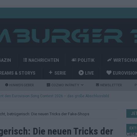
GAZIN
NACHRICHTEN
POLITIK
WIRTSCHA
REAMS & STORYS
SERIE
LIVE
EUROVISIO
HINWEISGEBER
COZMO INFINITY
NEWSLETTER
P
nt den Eurovision Song Contest 2026 – das große Abschlussbild
JE
lscht, betrügerisch: Die neuen Tricks der Fake-Shops
kommt aus Basel: JJ eröffnet das ESC-Finale in Wien – alle Show-
ügerisch: Die neuen Tricks der
EXT