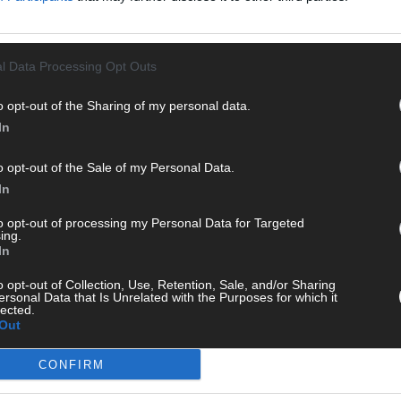
WE
l Data Processing Opt Outs
ONLINE-BETRUG
SICHERHEIT IM INTERNET
o opt-out of the Sharing of my personal data.
In
o opt-out of the Sale of my Personal Data.
In
to opt-out of processing my Personal Data for Targeted
ing.
In
o opt-out of Collection, Use, Retention, Sale, and/or Sharing
ersonal Data that Is Unrelated with the Purposes for which it
lected.
KE
Out
 Hamburger Blatt
551 Artikel
CONFIRM
ist eine unabhängige, digitale Nachrichtenplattform mit Sitz
daktion berichtet fundiert, verständlich und aktuell über das