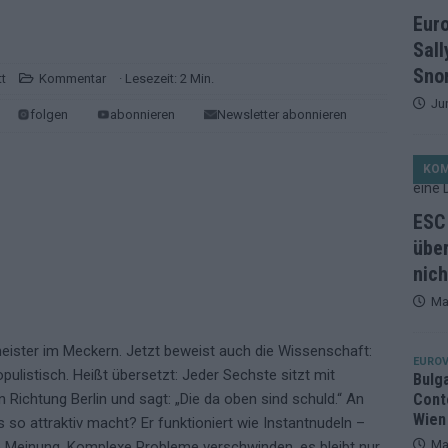
et, Österreich beschließt: Die Startreihenfolge des ESC-Finales
Eur
ISION
Sall
alisten auf dem Prüfstand: Stärken, Schwächen und unsere Tipps
Snor
t
Kommentar
· Lesezeit: 2 Min.
Ju
folgen
abonnieren
Newsletter abonnieren
ichzeitig, Manipulationsverdacht, Jury-Comeback: Die turbulente
KO
g
EUROVISION
ein Ende: ESC 2026 – alle 26 Finalteilnehmer für Wien im Überblick
ESC 
über
nich
tark, der Rest war nett: Das zweite ESC-Halbfinale im
Ma
MENTAR
2 in Zahlen: Wer kommt fast sicher weiter – und wer zittert bis zum
eister im Meckern. Jetzt beweist auch die Wissenschaft:
EUROV
ulistisch. Heißt übersetzt: Jeder Sechste sitzt mit
Bulg
Cont
 Richtung Berlin und sagt: „Die da oben sind schuld.“ An
26: 18 Themenbereiche, Sallys Café, Westernbrauerei und Snorri im
Wien
so attraktiv macht? Er funktioniert wie Instantnudeln –
Ma
ie Meinung. Komplexe Probleme verschwinden, es bleibt nur