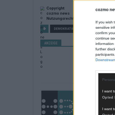
Copyright
cozmo ne
cozmo news
Nutzungsrechte erwerben?
If you wish 
sensitive in
DEMOKRATIE
GESELLSCHAFT
confirm you
continue se
ANZEIGE
information 
further disc
participants
Downstream 
Persona
I want t
Über Redaktion |
Opted 
Das Hamburger Blatt 
in Hamburg. Unsere Re
I want t
Geschehen in der Reg
Opted 