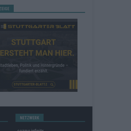
ZEIGE
NETZWERK
cozmo infinity