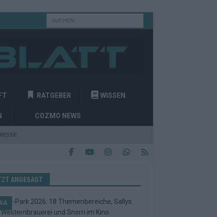
FT
RATGEBER
WISSEN
N
COZMO NEWS
RESSE
TZT ANGESAGT
RA