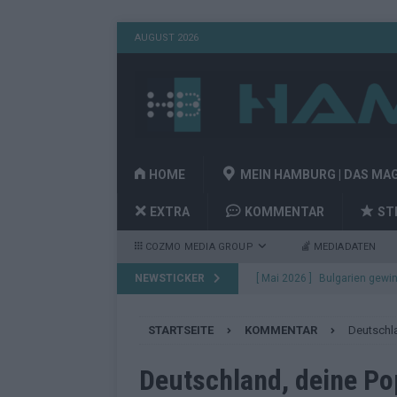
AUGUST 2026
HOME
MEIN HAMBURG | DAS MA
EXTRA
KOMMENTAR
ST
COZMO MEDIA GROUP
MEDIADATEN
NEWSTICKER
[ Mai 2026 ]
Bulgarien gewin
aus Wien
EUROVISION
STARTSEITE
KOMMENTAR
Deutschl
[ Mai 2026 ]
Das Papierboot 
Highlights
EUROVISION
Deutschland, deine Po