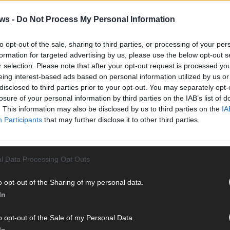
Vier 
Mani
ws -
Do Not Process My Personal Information
turb
Ma
to opt-out of the sale, sharing to third parties, or processing of your per
formation for targeted advertising by us, please use the below opt-out s
MEINUNGSKLIMA
POPULISMUS
r selection. Please note that after your opt-out request is processed y
eing interest-based ads based on personal information utilized by us or
AN
disclosed to third parties prior to your opt-out. You may separately opt-
losure of your personal information by third parties on the IAB’s list of
. This information may also be disclosed by us to third parties on the
IA
Participants
that may further disclose it to other third parties.
l Data Processing Opt Outs
o opt-out of the Sharing of my personal data.
 Hamburger Blatt
551 Artikel
In
ist eine unabhängige, digitale Nachrichtenplattform mit Sitz
daktion berichtet fundiert, verständlich und aktuell über das
o opt-out of the Sale of my Personal Data.
ion, in Deutschland und der Welt. Wir verbinden klassisches
In