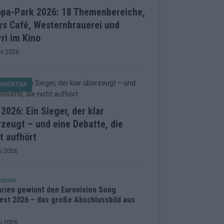
opa-Park 2026: 18 Themenbereiche,
ys Café, Westernbrauerei und
ri im Kino
ni 2026
MMENTAR
2026: Ein Sieger, der klar
zeugt – und eine Debatte, die
t aufhört
i 2026
ISION
arien gewinnt den Eurovision Song
est 2026 – das große Abschlussbild aus
i 2026