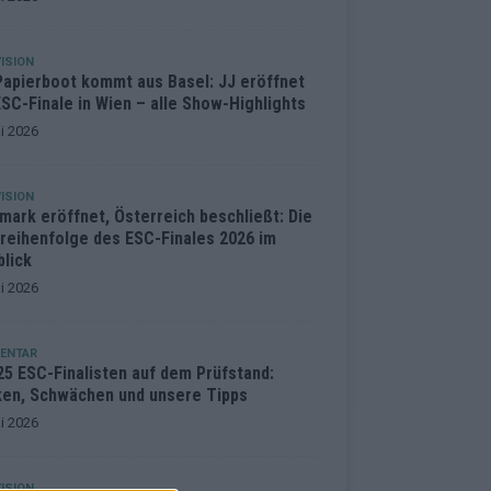
ISION
Papierboot kommt aus Basel: JJ eröffnet
SC-Finale in Wien – alle Show-Highlights
i 2026
ISION
mark eröffnet, Österreich beschließt: Die
treihenfolge des ESC-Finales 2026 im
blick
i 2026
ENTAR
25 ESC-Finalisten auf dem Prüfstand:
ken, Schwächen und unsere Tipps
i 2026
ISION