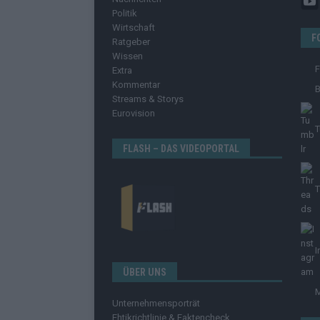
Politik
Wirtschaft
F
Ratgeber
Wissen
Extra
Kommentar
B
Streams & Storys
Eurovision
T
FLASH – DAS VIDEOPORTAL
T
I
ÜBER UNS
Unternehmensporträt
Ehtikrichtlinie & Faktencheck