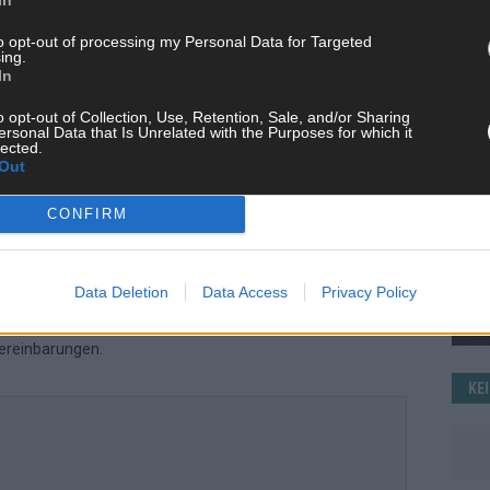
dwerk mit modernen Erzählformen – klar, zuverlässig und nah
WE
to opt-out of processing my Personal Data for Targeted
ing.
In
o opt-out of Collection, Use, Retention, Sale, and/or Sharing
ersonal Data that Is Unrelated with the Purposes for which it
lected.
Out
CONFIRM
 mit und teile deine Perspektive. Mit * gekennzeichnete
n Klarnamen (Vor- und Nachname) und eine gültige E-Mail-
Data Deletion
Data Access
Privacy Policy
en jeden Kommentar kurz. Beiträge, die unsere
Netiquette
e, Beleidigungen, Hetze, Spam oder Werbung werden nicht
ereinbarungen
.
KE