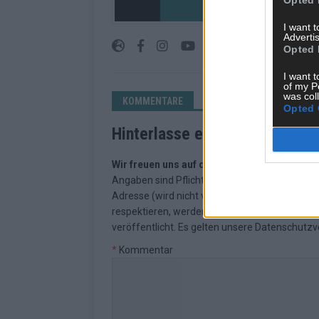
journalistisches Han
an den Menschen.
I want 
Advertis
Opted 
I want t
of my P
was col
KOMMENTARE
Opted 
Hinterlasse einen Kommentar
Wir freuen uns auf deinen Beitrag!
Diskutiere
Angaben sind Pflichtfelder. Bitte nutze deine
Adresse (wird nicht veröffentlicht). Wir prüf
respektieren, werden freigeschaltet; Hassred
veröffentlicht. Es gelten unsere
Datenschutzv
*
Kommentar