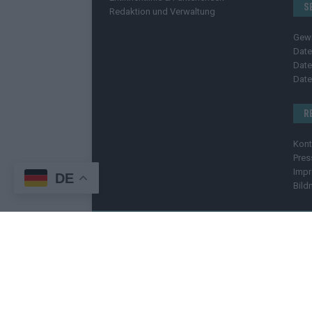
S
Redaktion und Verwaltung
Gew
Date
Date
Date
R
Kont
Pres
Imp
DE
Bild
C
Copyright
© 2025 | cozmo infinity n.e.V. | cozmo me
Welt. Wir berichten unabhängig, fundiert und verstä
geschützt
. Kopieren, Vervielfältigen oder Weiterge
enthalten Affiliate-Links oder Anzeige-Links (z. B. fa
Zusatzkosten. Der Kauf bleibt selbstverständlich frei