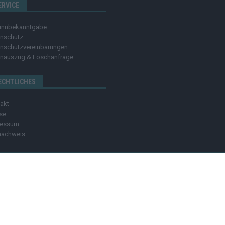
ERVICE
innbekanntgabe
nschutz
nschutzvereinbarungen
nauszug & Löschanfrage
ECHTLICHES
akt
se
ressum
nachweis
OZMO MEDIA GROUP
MEDIADATEN
HINWEISGEBER
C
dia group Verlag Raffi Gasser | Das
Hamburger Blatt
ist deine zuverlässige Quell
ndlich – online, mobil und crossmedial.
Alle Inhalte auf dieser Website – Texte,
ben ohne unsere Zustimmung ist nicht erlaubt. Bei Interesse an einer Nutzung wend
rblich markiert oder unterstrichen). Wenn du darüber ein Produkt kaufst, erhalten w
willig.
Impressum
|
Datenschutz