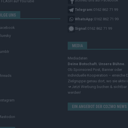
Schreib uns auf Facebook
FLASH
auf YouTube
Telegram:
0162 862 71 99
OLGE UNS
WhatsApp:
0162 862 71 99
Facebook
Signal:
0162 862 71 99
luesky
MEDIA
umblr
Mediadaten
Deine Botschaft. Unsere Bühne.
Ob Sponsored Post, Banner oder
individuelle Kooperation – erreiche 
hreads
Zielgruppe genau dort, wo sie aktiv i
➔
Jetzt Werbung buchen & sichtbar
werden!
nstagram
EIN ANGEBOT DER COZMO NEWS
Mastodon