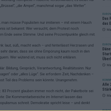
n“, „Brüssel“, „die Ampel“, manchmal sogar „das Wetter“.
eger, der klar überzeugt – und eine Debatte, die nicht aufhört
EUROV
Das 
n, man müsse Populisten nur imitieren – mit einem Hauch
das E
is ist bekannt: Wer versucht, dem Protest noch
Ma
 am Ende seine Stimme. Und seine Prozentpunkte gleich mit.
EUROV
ink: laut, süß, macht wach – und hinterlässt Herzrasen und
Däne
ehr daran, dass sie ohne Empörung kaum noch in den
Star
uem. Wer wütend ist, muss sich nicht erklären.
Über
Ma
är: Bildung, Gespräch, Verantwortung, Realitätssinn. Nur
sagen“ oder „alles Lüge“. Sie erfordern Zeit, Nachdenken –
bst Teil des Problems sein könnte. Unangenehm.
KOMM
Alle 
Stär
ht: 83 Prozent glauben immer noch nicht, der Paketbote sei
Ma
hte: Die Kommentarbereiche im Internet lassen das
pulismus schreit. Demokratie spricht leise – und denkt
EUROV