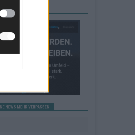
RBE BEI UNS!
INE NEWS MEHR VERPASSEN