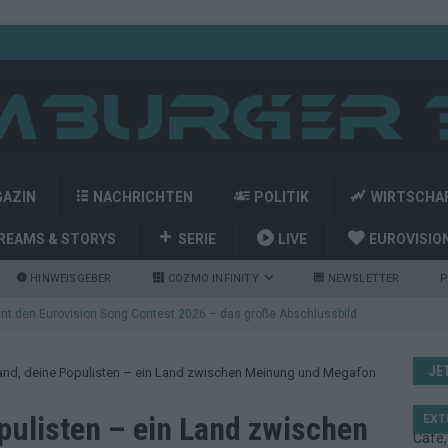
GAZIN
NACHRICHTEN
POLITIK
WIRTSCHA
REAMS & STORYS
SERIE
LIVE
EUROVISIO
HINWEISGEBER
COZMO INFINITY
NEWSLETTER
P
nt den Eurovision Song Contest 2026 – das große Abschlussbild
JE
and, deine Populisten – ein Land zwischen Meinung und Megafon
kommt aus Basel: JJ eröffnet das ESC-Finale in Wien – alle Show-
pulisten – ein Land zwischen
EXT