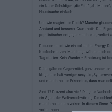
ein klarer Schuldiger: „die Elite“, „die Medie
[ Mai 2026 ]
ESC 2026: Ein Si
Hauptsache einfach.
KOMMENTAR
Und wie reagiert die Politik? Manche glaube
Anstand und besserer Grammatik. Das Ergebn
populistischer entgegenzuschreien, verliert
Populismus ist wie ein politischer Energy-Dr
Kopfschmerzen. Manche gewöhnen sich so s
Tag starten. Kein Wunder – Empörung ist beq
Dabei gäbe es Gegenmittel, ganz unspektakul
klingen sie halt weniger sexy als „Systemver
und manchmal die Erkenntnis, dass man sel
Sind 17 Prozent also viel? Die gute Nachric
ein Agent der Weltverschwörung. Die schlec
manchmal anders wirken. In diesem Sinne: Po
vorher nach.