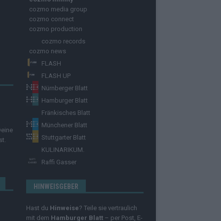
cozmo media group
cozmo connect
cozmo production
cozmo records
cozmo news
FLASH
FLASH UP
Nürnberger Blatt
Hamburger Blatt
Fränkisches Blatt
Münchener Blatt
Deine
Stuttgarter Blatt
st.
KULINARIKUM.
Raffi Gasser
HINWEISGEBER
Hast du
Hinweise
? Teile sie vertraulich
mit dem
Hamburger Blatt
– per Post, E-