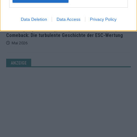
Mai 2026
Data Deletion
Data Access
Privacy Policy
EUROVISION
Vier Sieger gleichzeitig, Manipulationsverdacht, Jury-
Comeback: Die turbulente Geschichte der ESC-Wertung
Mai 2026
ANZEIGE