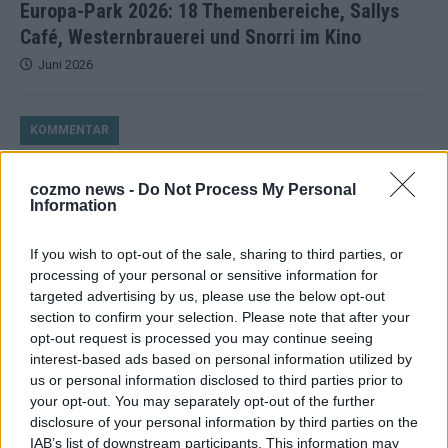
Europa-Park 2026: 18 Themenbereiche, Sallys
Café, Westernbrauerei und Snorri im Kino
Juni 2026
KOMMENTAR
cozmo news -
Do Not Process My Personal
Information
If you wish to opt-out of the sale, sharing to third parties, or
processing of your personal or sensitive information for
targeted advertising by us, please use the below opt-out
section to confirm your selection. Please note that after your
opt-out request is processed you may continue seeing
interest-based ads based on personal information utilized by
ESC 2026: Ein Sieger, der klar überzeugt – und
us or personal information disclosed to third parties prior to
eine Debatte, die nicht aufhört
your opt-out. You may separately opt-out of the further
disclosure of your personal information by third parties on the
Mai 2026
IAB’s list of downstream participants. This information may