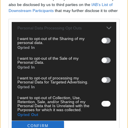
also be disclosed by us to third parties on the
IAB’s List of
EUROVISION
Downstream Participants
that may further disclose it to other
Bulgarien gewinnt den Eurovision Song Contest 2026 – das
third parties.
große Abschlussbild aus Wien
Mai 2026
Personal Data Processing Opt Outs
I want to opt-out of the Sharing of my
personal data.
EUROVISION
Opted In
Das Papierboot kommt aus Basel: JJ eröffnet das ESC-
Finale in Wien – alle Show-Highlights
I want to opt-out of the Sale of my
Personal Data.
Mai 2026
Opted In
I want to opt-out of processing my
EUROVISION
Personal Data for Targeted Advertising.
Dänemark eröffnet, Österreich beschließt: Die
Opted In
Startreihenfolge des ESC-Finales 2026 im Überblick
I want to opt-out of Collection, Use,
Mai 2026
Retention, Sale, and/or Sharing of my
Personal Data that Is Unrelated with the
Purposes for which it was collected.
Opted Out
KOMMENTAR
Alle 25 ESC-Finalisten auf dem Prüfstand: Stärken,
Schwächen und unsere Tipps
CONFIRM