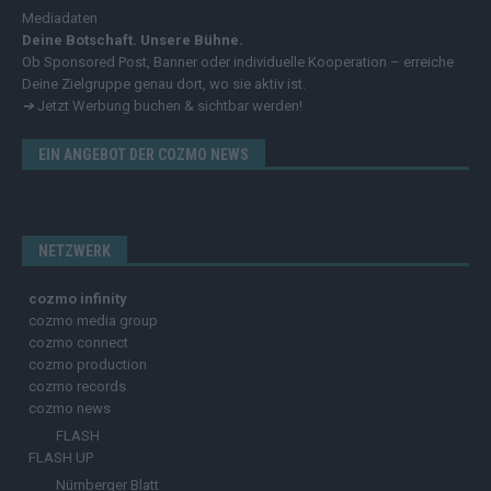
Mediadaten
Deine Botschaft. Unsere Bühne.
Ob Sponsored Post, Banner oder individuelle Kooperation – erreiche
Deine Zielgruppe genau dort, wo sie aktiv ist.
➔
Jetzt Werbung buchen & sichtbar werden!
EIN ANGEBOT DER COZMO NEWS
NETZWERK
cozmo infinity
cozmo media group
cozmo connect
cozmo production
cozmo records
cozmo news
FLASH
FLASH UP
Nürnberger Blatt