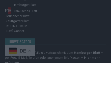
Hamburger Blatt
Fränkisches Blatt
Münchener Blatt
Stuttgarter Blatt
KULINARIKUM.
Raffi Gasser
HINWEISGEBER
DE
Hast du
Hinweise
? Teile sie vertraulich mit dem
Hamburger Blatt
–
per Post, E-Mail, Telefon oder anonymem Briefkasten –
Hier mehr
erfahren
.
Copyright
© 2025 | cozmo infinity n.e.V. | cozmo media group Verlag
Raffi Gasser | Das
Hamburger Blatt
ist deine zuverlässige Quelle für
aktuelle Nachrichten aus Deutschland und der Welt. Wir berichten
unabhängig, fundiert und verständlich – online, mobil und crossmedial.
Alle Inhalte auf dieser Website – Texte, Videos, Logos und Design –
sind urheberrechtlich geschützt
. Kopieren, Vervielfältigen oder