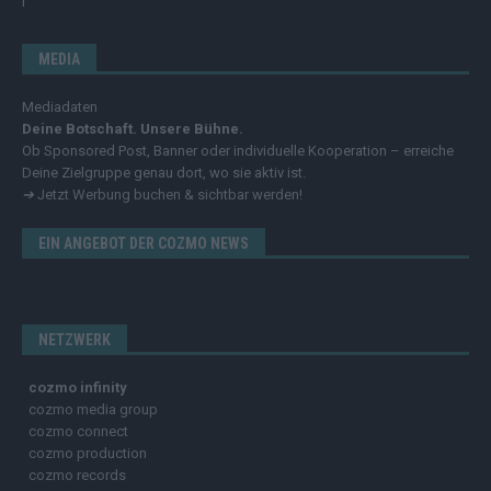
MEDIA
Mediadaten
Deine Botschaft. Unsere Bühne.
Ob Sponsored Post, Banner oder individuelle Kooperation – erreiche
Deine Zielgruppe genau dort, wo sie aktiv ist.
➔
Jetzt Werbung buchen & sichtbar werden!
EIN ANGEBOT DER COZMO NEWS
NETZWERK
cozmo infinity
cozmo media group
cozmo connect
cozmo production
cozmo records