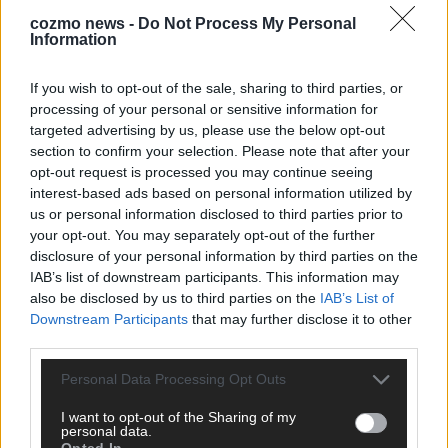
cozmo news -
Do Not Process My Personal
ESC 2026: Ein Sieger, der klar überzeugt – und
Information
eine Debatte, die nicht aufhört
If you wish to opt-out of the sale, sharing to third parties, or
Mai 2026
processing of your personal or sensitive information for
targeted advertising by us, please use the below opt-out
EUROVISION
section to confirm your selection. Please note that after your
Bulgarien gewinnt den Eurovision Song Contest 2026 – das
opt-out request is processed you may continue seeing
große Abschlussbild aus Wien
interest-based ads based on personal information utilized by
Mai 2026
us or personal information disclosed to third parties prior to
your opt-out. You may separately opt-out of the further
disclosure of your personal information by third parties on the
EUROVISION
IAB’s list of downstream participants. This information may
Das Papierboot kommt aus Basel: JJ eröffnet das ESC-
also be disclosed by us to third parties on the
IAB’s List of
Finale in Wien – alle Show-Highlights
Downstream Participants
that may further disclose it to other
Mai 2026
third parties.
Personal Data Processing Opt Outs
EUROVISION
Dänemark eröffnet, Österreich beschließt: Die
I want to opt-out of the Sharing of my
personal data.
Startreihenfolge des ESC-Finales 2026 im Überblick
Opted In