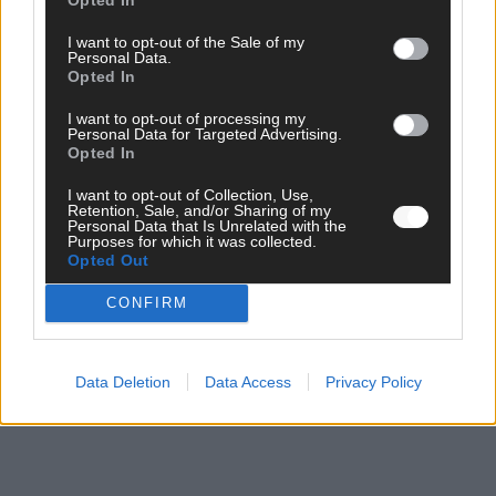
Mai 2026
I want to opt-out of the Sale of my
Personal Data.
Opted In
KOMMENTAR
Alle 25 ESC-Finalisten auf dem Prüfstand: Stärken,
Schwächen und unsere Tipps
I want to opt-out of processing my
Personal Data for Targeted Advertising.
Mai 2026
Opted In
I want to opt-out of Collection, Use,
Retention, Sale, and/or Sharing of my
EUROVISION
Personal Data that Is Unrelated with the
Vier Sieger gleichzeitig, Manipulationsverdacht, Jury-
Purposes for which it was collected.
Comeback: Die turbulente Geschichte der ESC-Wertung
Opted Out
Mai 2026
CONFIRM
ANZEIGE
Data Deletion
Data Access
Privacy Policy