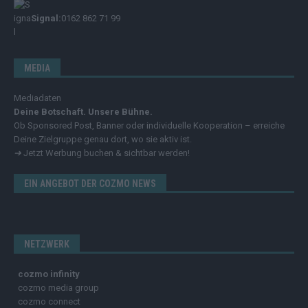
Signal:
0162 862 71 99
MEDIA
Mediadaten
Deine Botschaft. Unsere Bühne.
Ob Sponsored Post, Banner oder individuelle Kooperation – erreiche
Deine Zielgruppe genau dort, wo sie aktiv ist.
➔
Jetzt Werbung buchen & sichtbar werden!
EIN ANGEBOT DER COZMO NEWS
NETZWERK
cozmo infinity
cozmo media group
cozmo connect