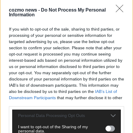
cozmo news -
Do Not Process My Personal
Information
KOMMENTAR
If you wish to opt-out of the sale, sharing to third parties, or
processing of your personal or sensitive information for
targeted advertising by us, please use the below opt-out
section to confirm your selection. Please note that after your
opt-out request is processed you may continue seeing
interest-based ads based on personal information utilized by
us or personal information disclosed to third parties prior to
your opt-out. You may separately opt-out of the further
disclosure of your personal information by third parties on the
ESC 2026: Ein Sieger, der klar überzeugt – und
IAB’s list of downstream participants. This information may
also be disclosed by us to third parties on the
IAB’s List of
eine Debatte, die nicht aufhört
Downstream Participants
that may further disclose it to other
Mai 2026
third parties.
Personal Data Processing Opt Outs
EUROVISION
Bulgarien gewinnt den Eurovision Song Contest 2026 – das
I want to opt-out of the Sharing of my
große Abschlussbild aus Wien
personal data.