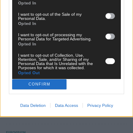
Opted In
Mai 2026
I want to opt-out of the Sale of my
Personal Data.
Opted In
EUROVISION
Das Papierboot kommt aus Basel: JJ eröffnet das ESC-
Finale in Wien – alle Show-Highlights
I want to opt-out of processing my
Personal Data for Targeted Advertising.
Mai 2026
Opted In
I want to opt-out of Collection, Use,
Retention, Sale, and/or Sharing of my
EUROVISION
Personal Data that Is Unrelated with the
Dänemark eröffnet, Österreich beschließt: Die
Purposes for which it was collected.
Startreihenfolge des ESC-Finales 2026 im Überblick
Opted Out
Mai 2026
CONFIRM
KOMMENTAR
Alle 25 ESC-Finalisten auf dem Prüfstand: Stärken,
Data Deletion
Data Access
Privacy Policy
Schwächen und unsere Tipps
Mai 2026
EUROVISION