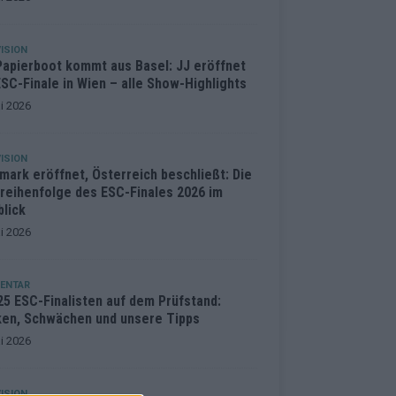
ISION
Papierboot kommt aus Basel: JJ eröffnet
SC-Finale in Wien – alle Show-Highlights
i 2026
ISION
mark eröffnet, Österreich beschließt: Die
treihenfolge des ESC-Finales 2026 im
blick
i 2026
ENTAR
25 ESC-Finalisten auf dem Prüfstand:
ken, Schwächen und unsere Tipps
i 2026
ISION