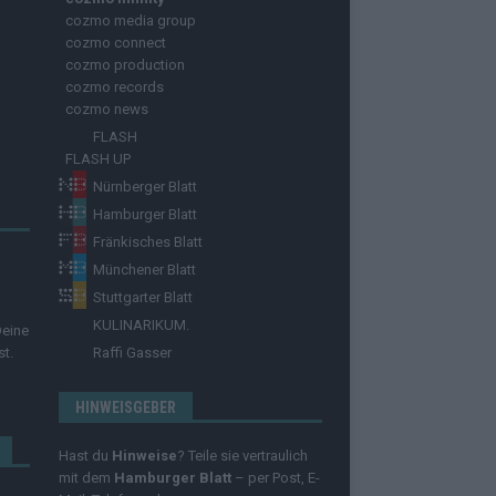
cozmo media group
cozmo connect
cozmo production
cozmo records
cozmo news
FLASH
FLASH UP
Nürnberger Blatt
Hamburger Blatt
Fränkisches Blatt
Münchener Blatt
Stuttgarter Blatt
KULINARIKUM.
Deine
st.
Raffi Gasser
HINWEISGEBER
Hast du
Hinweise
? Teile sie vertraulich
mit dem
Hamburger Blatt
– per Post, E-