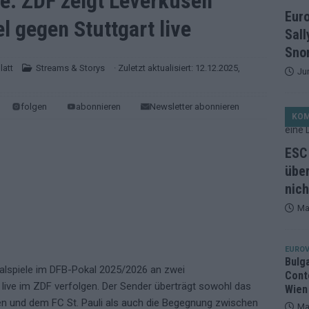
le: ZDF zeigt Leverkusen
et, Österreich beschließt: Die Startreihenfolge des ESC-Finales
Eur
l gegen Stuttgart live
ISION
Sall
alisten auf dem Prüfstand: Stärken, Schwächen und unsere Tipps
Snor
latt
Streams & Storys
· Zuletzt aktualisiert: 12.12.2025,
Ju
ichzeitig, Manipulationsverdacht, Jury-Comeback: Die turbulente
folgen
abonnieren
Newsletter abonnieren
KO
g
EUROVISION
ein Ende: ESC 2026 – alle 26 Finalteilnehmer für Wien im Überblick
ESC 
über
nich
tark, der Rest war nett: Das zweite ESC-Halbfinale im
Ma
MENTAR
2 in Zahlen: Wer kommt fast sicher weiter – und wer zittert bis zum
EUROV
Bulg
nalspiele im DFB-Pokal 2025/2026 an zwei
Cont
26: 18 Themenbereiche, Sallys Café, Westernbrauerei und Snorri im
ive im ZDF verfolgen. Der Sender überträgt sowohl das
Wien
en und dem FC St. Pauli als auch die Begegnung zwischen
Ma