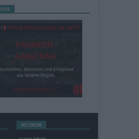
ZEIGE
NETZWERK
cozmo infinity