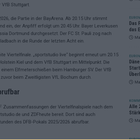
r VfB Stuttgart.
eger, der klar überzeugt – und eine Debatte, die nicht aufhört
EUROV
026, die Partie in der BayArena. Ab 20.15 Uhr stimmt
Das 
nd ein, der Anpfiff erfolgt um 20.45 Uhr. Bayer Leverkusen
das E
ussia Dortmund durchgesetzt. Der FC St. Pauli zog nach
Ma
dbach in die Runde der letzten Acht ein.
e Viertelfinale. „sportstudio live“ beginnt erneut um 20.15
EUROV
Däne
olstein Kiel und dem VfB Stuttgart im Mittelpunkt. Die
Star
nach einem Elfmeterschießen beim Hamburger SV. Der VfB
Über
h zuvor beim Zweitligisten VfL Bochum durch.
Ma
rufbar
KOMM
Alle 
DF Zusammenfassungen der Viertelfinalspiele nach dem
Stär
studio.de und ZDFheute bereit. Dort sind auch
Ma
 Runden des DFB-Pokals 2025/2026 abrufbar.
EUROV