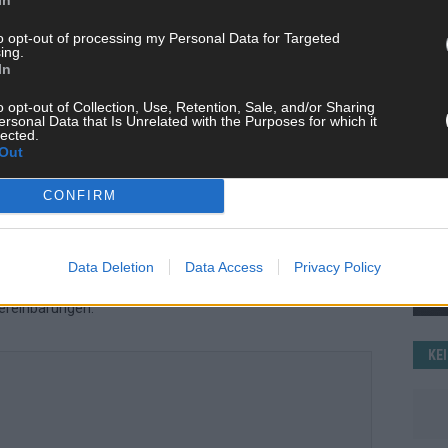
WE
to opt-out of processing my Personal Data for Targeted
ing.
In
o opt-out of Collection, Use, Retention, Sale, and/or Sharing
ersonal Data that Is Unrelated with the Purposes for which it
lected.
Out
CONFIRM
 mit und teile deine Perspektive. Mit * gekennzeichnete
n Klarnamen (Vor- und Nachname) und eine gültige E-Mail-
en jeden Kommentar kurz. Beiträge, die unsere
Netiquette
Data Deletion
Data Access
Privacy Policy
e, Beleidigungen, Hetze, Spam oder Werbung werden nicht
ereinbarungen
.
KE