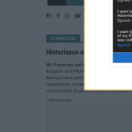
an den Menschen.
I want 
Advertis
Opted 
I want t
of my P
KOMMENTARE
was col
Opted 
Hinterlasse einen Kommentar
Wir freuen uns auf deinen Beitrag!
Diskutiere
Angaben sind Pflichtfelder. Bitte nutze deine
Adresse (wird nicht veröffentlicht). Wir prüf
respektieren, werden freigeschaltet; Hassred
veröffentlicht. Es gelten unsere
Datenschutzv
*
Kommentar