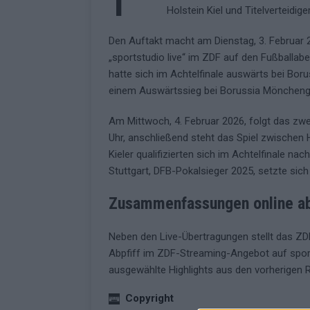
Holstein Kiel und Titelverteidige
[ Mai 2026 ]
ESC 2026: Ein Si
Den Auftakt macht am Dienstag, 3. Februar 2
KOMMENTAR
„sportstudio live“ im ZDF auf den Fußballabe
hatte sich im Achtelfinale auswärts bei Bor
einem Auswärtssieg bei Borussia Mönchengla
Am Mittwoch, 4. Februar 2026, folgt das zweit
Uhr, anschließend steht das Spiel zwischen H
Kieler qualifizierten sich im Achtelfinale 
Stuttgart, DFB-Pokalsieger 2025, setzte sic
Zusammenfassungen online ab
Neben den Live-Übertragungen stellt das Z
Abpfiff im ZDF-Streaming-Angebot auf sport
ausgewählte Highlights aus den vorherigen
Copyright