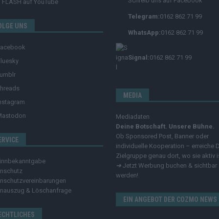
Schreib uns auf Facebook
FLASH
auf YouTube
Telegram:
0162 862 71 99
OLGE UNS
WhatsApp:
0162 862 71 99
Facebook
Signal:
0162 862 71 99
luesky
umblr
hreads
MEDIA
nstagram
Mastodon
Mediadaten
Deine Botschaft. Unsere Bühne.
Ob Sponsored Post, Banner oder
ERVICE
individuelle Kooperation – erreiche 
Zielgruppe genau dort, wo sie aktiv i
innbekanntgabe
➔
Jetzt Werbung buchen & sichtbar
nschutz
werden!
nschutzvereinbarungen
nauszug & Löschanfrage
EIN ANGEBOT DER COZMO NEWS
ECHTLICHES