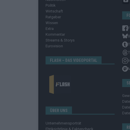
Politik
Wirtschaft
F
Ratgeber
Wissen
Extra
Kommentar
B
Streams & Storys
T
Eurovision
T
FLASH – DAS VIDEOPORTAL
I
S
Gew
Date
Date
ÜBER UNS
Date
Unternehmensporträt
R
Ehtikrichtlinie & Faktencheck