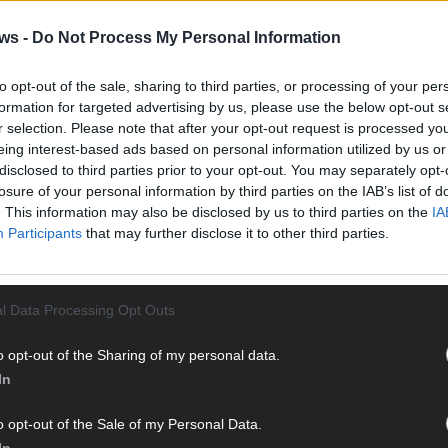
Vier 
Mani
ws -
Do Not Process My Personal Information
turb
FC ST. PAULI
HOLSTEIN KIEL
VFB STUTTGART
Ma
to opt-out of the sale, sharing to third parties, or processing of your per
formation for targeted advertising by us, please use the below opt-out s
r selection. Please note that after your opt-out request is processed y
eing interest-based ads based on personal information utilized by us or
AN
disclosed to third parties prior to your opt-out. You may separately opt-
losure of your personal information by third parties on the IAB’s list of
. This information may also be disclosed by us to third parties on the
IA
Participants
that may further disclose it to other third parties.
l Data Processing Opt Outs
 Hamburger Blatt
551 Artikel
o opt-out of the Sharing of my personal data.
In
ist eine unabhängige, digitale Nachrichtenplattform mit Sitz
daktion berichtet fundiert, verständlich und aktuell über das
o opt-out of the Sale of my Personal Data.
ion, in Deutschland und der Welt. Wir verbinden klassisches
dwerk mit modernen Erzählformen – klar, zuverlässig und nah
In