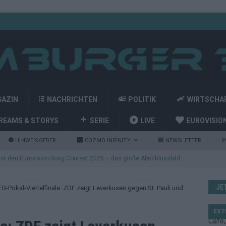
GAZIN
NACHRICHTEN
POLITIK
WIRTSCHA
REAMS & STORYS
SERIE
LIVE
EUROVISIO
HINWEISGEBER
COZMO INFINITY
NEWSLETTER
P
nt den Eurovision Song Contest 2026 – das große Abschlussbild
JE
B-Pokal-Viertelfinale: ZDF zeigt Leverkusen gegen St. Pauli und
kommt aus Basel: JJ eröffnet das ESC-Finale in Wien – alle Show-
EXT