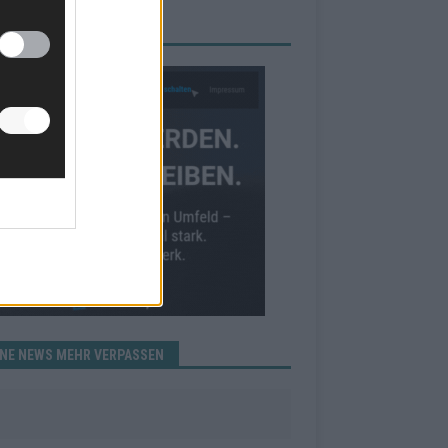
RBE BEI UNS!
INE NEWS MEHR VERPASSEN