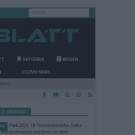
FT
RATGEBER
WISSEN
N
COZMO NEWS
RESSE
TZT ANGESAGT
RA