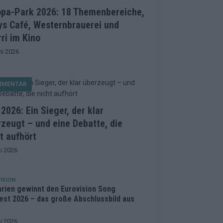
opa-Park 2026: 18 Themenbereiche,
ys Café, Westernbrauerei und
ri im Kino
ni 2026
MMENTAR
2026: Ein Sieger, der klar
zeugt – und eine Debatte, die
t aufhört
i 2026
ISION
arien gewinnt den Eurovision Song
est 2026 – das große Abschlussbild aus
i 2026