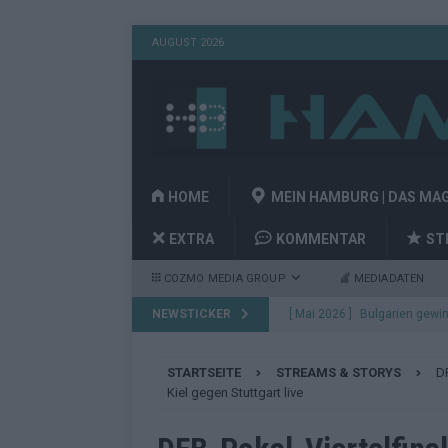
AUGUST 2026
HOME
MEIN HAMBURG | DAS MA
EXTRA
KOMMENTAR
ST
COZMO MEDIA GROUP
MEDIADATEN
NEWSTICKER
[ Mai 2026 ]
Bulgarien gewin
aus Wien
EUROVISION
STARTSEITE
STREAMS & STORYS
DF
[ Mai 2026 ]
Das Papierboot 
Kiel gegen Stuttgart live
Highlights
EUROVISION