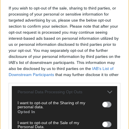
Café, Westernbrauerei und Snorri im Kino
If you wish to opt-out of the sale, sharing to third parties, or
Juni 2026
processing of your personal or sensitive information for
targeted advertising by us, please use the below opt-out
section to confirm your selection. Please note that after your
KOMMENTAR
opt-out request is processed you may continue seeing
interest-based ads based on personal information utilized by
us or personal information disclosed to third parties prior to
your opt-out. You may separately opt-out of the further
disclosure of your personal information by third parties on the
IAB’s list of downstream participants. This information may
also be disclosed by us to third parties on the
IAB’s List of
Downstream Participants
that may further disclose it to other
third parties.
Personal Data Processing Opt Outs
ESC 2026: Ein Sieger, der klar überzeugt – und
I want to opt-out of the Sharing of my
eine Debatte, die nicht aufhört
personal data.
Opted In
Mai 2026
I want to opt-out of the Sale of my
Personal Data.