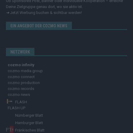
Ob Sponsored Post, Banner oder individuelle Kooperation – erreiche
Deine Zielgruppe genau dort, wo sie aktiv ist.
➔
Jetzt Werbung buchen & sichtbar werden!
EIN ANGEBOT DER COZMO NEWS
NETZWERK
cozmo infinity
cozmo media group
cozmo connect
cozmo production
cozmo records
cozmo news
FLASH
FLASH UP
Nürnberger Blatt
Hamburger Blatt
Fränkisches Blatt