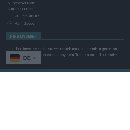
Münchener Blatt
Stuttgarter Blatt
KULINARIKUM.
Raffi Gasser
HINWEISGEBER
Hast du
Hinweise
? Teile sie vertraulich mit dem
Hamburger Blatt
–
per Post, E-Mail, Telefon oder anonymem Briefkasten –
Hier mehr
DE
erfahren
.
Copyright
© 2025 | cozmo infinity n.e.V. | cozmo media group Verlag
Raffi Gasser | Das
Hamburger Blatt
ist deine zuverlässige Quelle für
aktuelle Nachrichten aus Deutschland und der Welt. Wir berichten
unabhängig, fundiert und verständlich – online, mobil und crossmedial.
Alle Inhalte auf dieser Website – Texte, Videos, Logos und Design –
sind urheberrechtlich geschützt
. Kopieren, Vervielfältigen oder
Weitergeben ohne unsere Zustimmung ist nicht erlaubt. Bei Interesse
an einer Nutzung wende dich bitte an unsere Redaktion. Einige Artikel