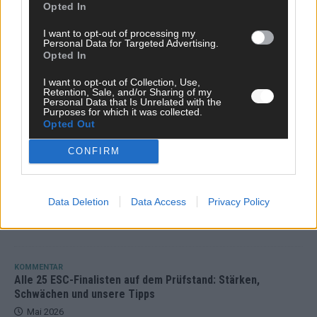
Opted In
EUROVISION
Bulgarien gewinnt den Eurovision Song Contest 2026 – das
große Abschlussbild aus Wien
I want to opt-out of processing my
Personal Data for Targeted Advertising.
Mai 2026
Opted In
I want to opt-out of Collection, Use,
Retention, Sale, and/or Sharing of my
EUROVISION
Personal Data that Is Unrelated with the
Das Papierboot kommt aus Basel: JJ eröffnet das ESC-
Purposes for which it was collected.
Finale in Wien – alle Show-Highlights
Opted Out
Mai 2026
CONFIRM
EUROVISION
Dänemark eröffnet, Österreich beschließt: Die
Data Deletion
Data Access
Privacy Policy
Startreihenfolge des ESC-Finales 2026 im Überblick
Mai 2026
KOMMENTAR
Alle 25 ESC-Finalisten auf dem Prüfstand: Stärken,
Schwächen und unsere Tipps
Mai 2026