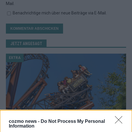
Mail.
Benachrichtige mich über neue Beiträge via E-Mail.
JETZT ANGESAGT
EXTRA
cozmo news -
Do Not Process My Personal
Information
Europa-Park 2026: 18 Themenbereiche, Sallys