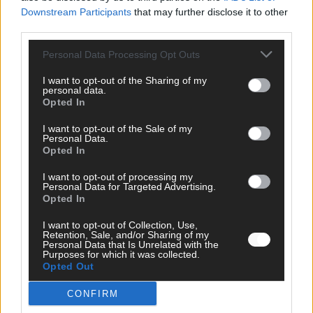
Bulgarien gewinnt den Eurovision Song Contest 2026 – das
Downstream Participants
that may further disclose it to other
große Abschlussbild aus Wien
third parties.
Mai 2026
Personal Data Processing Opt Outs
I want to opt-out of the Sharing of my
EUROVISION
personal data.
Das Papierboot kommt aus Basel: JJ eröffnet das ESC-
Opted In
Finale in Wien – alle Show-Highlights
Mai 2026
I want to opt-out of the Sale of my
Personal Data.
Opted In
EUROVISION
I want to opt-out of processing my
Dänemark eröffnet, Österreich beschließt: Die
Personal Data for Targeted Advertising.
Startreihenfolge des ESC-Finales 2026 im Überblick
Opted In
Mai 2026
I want to opt-out of Collection, Use,
Retention, Sale, and/or Sharing of my
Personal Data that Is Unrelated with the
KOMMENTAR
Purposes for which it was collected.
Alle 25 ESC-Finalisten auf dem Prüfstand: Stärken,
Opted Out
Schwächen und unsere Tipps
CONFIRM
Mai 2026