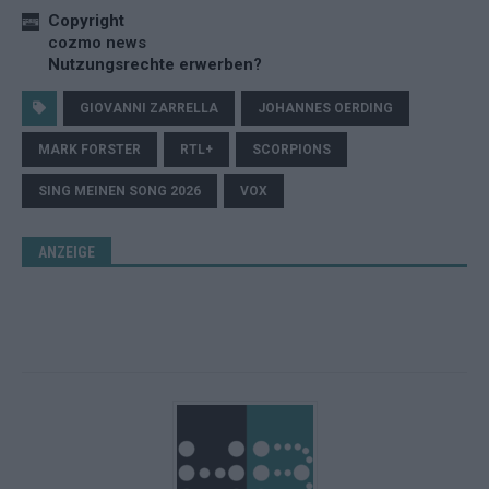
Copyright
cozmo news
Nutzungsrechte erwerben?
GIOVANNI ZARRELLA
JOHANNES OERDING
MARK FORSTER
RTL+
SCORPIONS
SING MEINEN SONG 2026
VOX
ANZEIGE