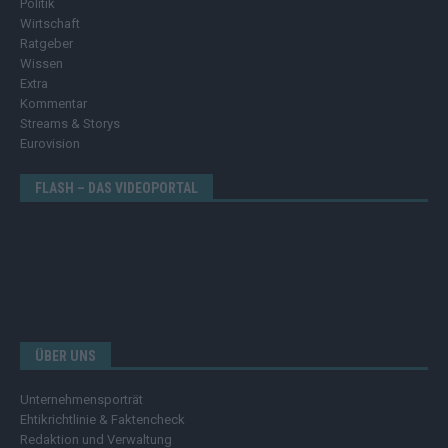
Politik
Wirtschaft
Ratgeber
Wissen
Extra
Kommentar
Streams & Storys
Eurovision
FLASH – DAS VIDEOPORTAL
ÜBER UNS
Unternehmensporträt
Ehtikrichtlinie & Faktencheck
Redaktion und Verwaltung