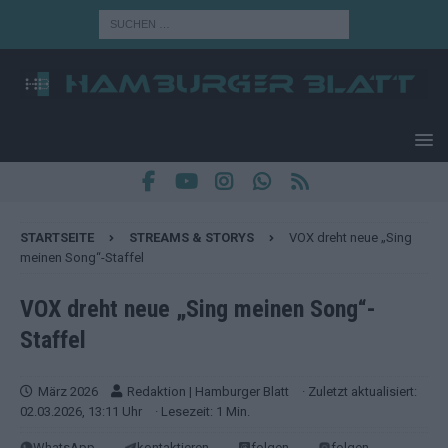
STARTSEITE
STREAMS & STORYS
VOX dreht neue „Sing
meinen Song“-Staffel
VOX dreht neue „Sing meinen Song“-
Staffel
März 2026
Redaktion | Hamburger Blatt
· Zuletzt aktualisiert:
02.03.2026, 13:11 Uhr
· Lesezeit: 1 Min.
WhatsApp
kontaktieren
folgen
folgen