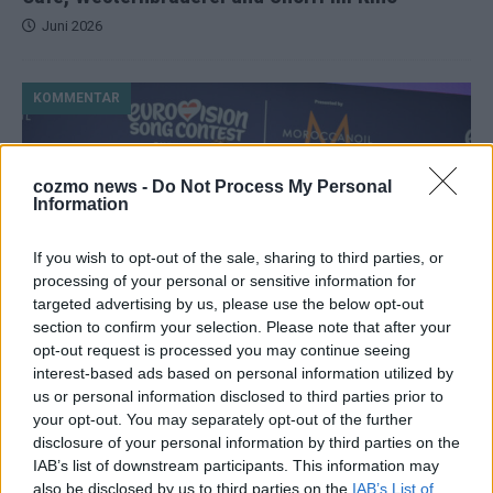
Juni 2026
KOMMENTAR
cozmo news -
Do Not Process My Personal
Information
If you wish to opt-out of the sale, sharing to third parties, or
processing of your personal or sensitive information for
targeted advertising by us, please use the below opt-out
section to confirm your selection. Please note that after your
opt-out request is processed you may continue seeing
ESC 2026: Ein Sieger, der klar überzeugt – und
interest-based ads based on personal information utilized by
eine Debatte, die nicht aufhört
us or personal information disclosed to third parties prior to
your opt-out. You may separately opt-out of the further
Mai 2026
disclosure of your personal information by third parties on the
IAB’s list of downstream participants. This information may
EUROVISION
also be disclosed by us to third parties on the
IAB’s List of