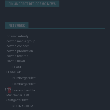
EIN ANGEBOT DER COZMO NEWS
NETZWERK
cozmo infinity
cozmo media group
cozmo connect
cozmo production
cozmo records
cozmo news
FLASH
FLASH UP
Nürnberger Blatt
Hamburger Blatt
Fränkisches Blatt
Münchener Blatt
Stuttgarter Blatt
KULINARIKUM.