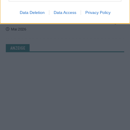
EUROVISION
Data Deletion
Data Access
Privacy Policy
Vier Sieger gleichzeitig, Manipulationsverdacht, Jury-
Comeback: Die turbulente Geschichte der ESC-Wertung
Mai 2026
ANZEIGE