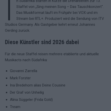
I
n Südafrika starten in Kürze die Dreharbeiten zur 13.
Staffel von „Sing meinen Song – Das Tauschkonzert“.
Das Musikformat läuft im Frühjahr bei VOX und im
Stream bei RTL+. Produziert wird die Sendung von ITV
Studios Germany. Als Gastgeber kehrt erneut Johannes
Oerding zurück.
Diese Künstler sind 2026 dabei
Für die neue Staffel reisen mehrere etablierte und aktuelle
Musikacts nach Südafrika:
Giovanni Zarrella
Mark Forster
Ina Bredehorn alias Deine Cousine
Der Graf von Unheilig
Alina Süggeler (Frida Gold)
Tream