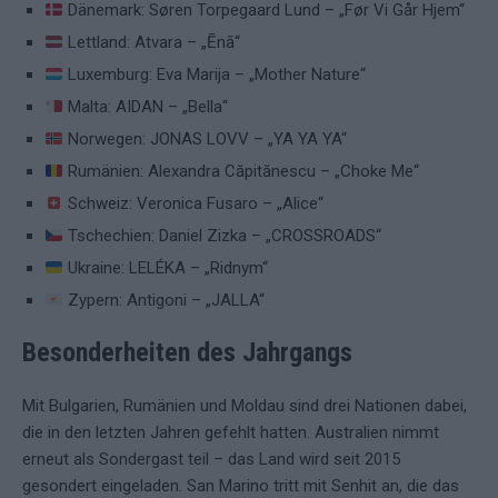
Dänemark: Søren Torpegaard Lund – „Før Vi Går Hjem“
Lettland: Atvara – „Ēnā“
Luxemburg: Eva Marija – „Mother Nature“
Malta: AIDAN – „Bella“
Norwegen: JONAS LOVV – „YA YA YA“
Rumänien: Alexandra Căpitănescu – „Choke Me“
Schweiz: Veronica Fusaro – „Alice“
Tschechien: Daniel Zizka – „CROSSROADS“
Ukraine: LELÉKA – „Ridnym“
Zypern: Antigoni – „JALLA“
Besonderheiten des Jahrgangs
Mit Bulgarien, Rumänien und Moldau sind drei Nationen dabei,
die in den letzten Jahren gefehlt hatten. Australien nimmt
erneut als Sondergast teil – das Land wird seit 2015
gesondert eingeladen. San Marino tritt mit Senhit an, die das