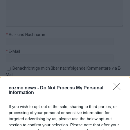
*
Vor- und Nachname
*
E-Mail
Benachrichtige mich über nachfolgende Kommentare via E-
Mail.
Benachrichtige mich über neue Beiträge via E-Mail.
cozmo news -
Do Not Process My Personal
Information
If you wish to opt-out of the sale, sharing to third parties, or
processing of your personal or sensitive information for
JETZT ANGESAGT
targeted advertising by us, please use the below opt-out
section to confirm your selection. Please note that after your
EXTRA