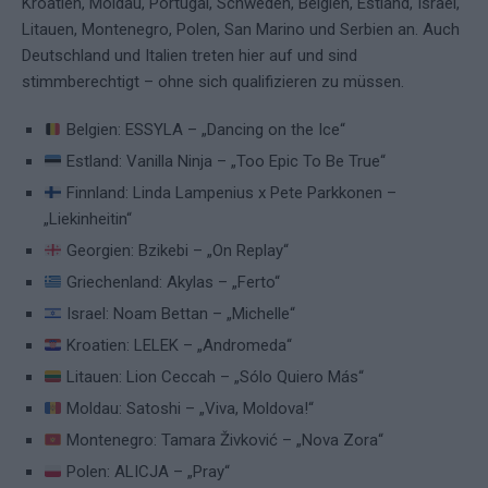
Kroatien, Moldau, Portugal, Schweden, Belgien, Estland, Israel,
Litauen, Montenegro, Polen, San Marino und Serbien an. Auch
Deutschland und Italien treten hier auf und sind
stimmberechtigt – ohne sich qualifizieren zu müssen.
Belgien: ESSYLA – „Dancing on the Ice“
Estland: Vanilla Ninja – „Too Epic To Be True“
Finnland: Linda Lampenius x Pete Parkkonen –
„Liekinheitin“
Georgien: Bzikebi – „On Replay“
Griechenland: Akylas – „Ferto“
Israel: Noam Bettan – „Michelle“
Kroatien: LELEK – „Andromeda“
Litauen: Lion Ceccah – „Sólo Quiero Más“
Moldau: Satoshi – „Viva, Moldova!“
Montenegro: Tamara Živković – „Nova Zora“
Polen: ALICJA – „Pray“