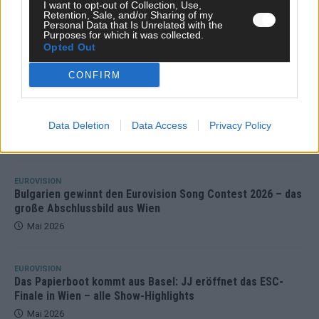
I want to opt-out of Collection, Use,
Retention, Sale, and/or Sharing of my
Personal Data that Is Unrelated with the
Purposes for which it was collected.
Opted Out
CONFIRM
ESC 2026: Ein Sieger, der klar überzeugt – und
eine Debatte, die nicht aufhört
Data Deletion
Data Access
Privacy Policy
Mai 2026
EUROVISION
Bulgarien gewinnt den Eurovision Song Contest 2026 – das
große Abschlussbild aus Wien
Mai 2026
EUROVISION
Das Papierboot kommt aus Basel: JJ eröffnet das ESC-
Finale in Wien – alle Show-Highlights
Mai 2026