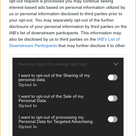
opt-out request is processed you may continue seeing
interest-based ads based on personal information utilized by
us or personal information disclosed to third parties prior to
your opt-out. You may separately opt-out of the further
disclosure of your personal information by third parties on the
IAB’s list of downstream participants. This information may
also be disclosed by us to third parties on the
IAB’s List of
Downstream Participants
that may further disclose it to other
third parties.
Personal Data Processing Opt Outs
Europa-Park 2026: 18 Themenbereiche, Sallys
I want to opt-out of the Sharing of my
Café, Westernbrauerei und Snorri im Kino
personal data.
Opted In
Juni 2026
I want to opt-out of the Sale of my
Personal Data.
Opted In
KOMMENTAR
I want to opt-out of processing my
Personal Data for Targeted Advertising.
Opted In