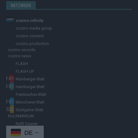
NETZWERK
cozmo infinity
cozmo media group
cozmo connect
cozmo production
cozmo records
cozmo news
FLASH
FLASH UP
Nürnberger Blatt
Hamburger Blatt
Fränkisches Blatt
Münchener Blatt
Stuttgarter Blatt
KULINARIKUM.
Raffi Gasser
DE
HINWEISGEBER