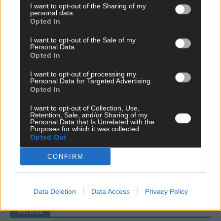
I want to opt-out of the Sharing of my
personal data.
Opted In
EUROVISION
Dänemark eröffnet, Österreich beschließt: Die
I want to opt-out of the Sale of my
Startreihenfolge des ESC-Finales 2026 im Überblick
Personal Data.
Opted In
Mai 2026
I want to opt-out of processing my
Personal Data for Targeted Advertising.
KOMMENTAR
Opted In
Alle 25 ESC-Finalisten auf dem Prüfstand: Stärken,
Schwächen und unsere Tipps
I want to opt-out of Collection, Use,
Retention, Sale, and/or Sharing of my
Mai 2026
Personal Data that Is Unrelated with the
Purposes for which it was collected.
Opted Out
EUROVISION
Vier Sieger gleichzeitig, Manipulationsverdacht, Jury-
CONFIRM
Comeback: Die turbulente Geschichte der ESC-Wertung
Mai 2026
Data Deletion
Data Access
Privacy Policy
ANZEIGE