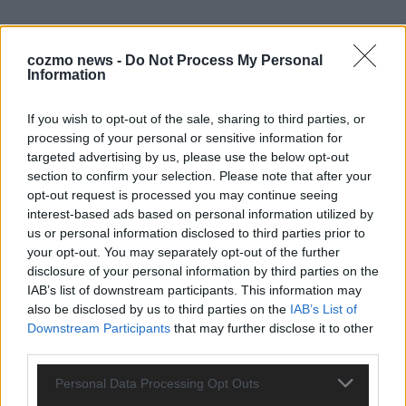
cozmo news -
Do Not Process My Personal
Information
If you wish to opt-out of the sale, sharing to third parties, or
ESC 2026: Ein Sieger, der klar überzeugt – und
processing of your personal or sensitive information for
eine Debatte, die nicht aufhört
targeted advertising by us, please use the below opt-out
section to confirm your selection. Please note that after your
Mai 2026
opt-out request is processed you may continue seeing
interest-based ads based on personal information utilized by
EUROVISION
us or personal information disclosed to third parties prior to
Bulgarien gewinnt den Eurovision Song Contest 2026 – das
your opt-out. You may separately opt-out of the further
große Abschlussbild aus Wien
disclosure of your personal information by third parties on the
Mai 2026
IAB’s list of downstream participants. This information may
also be disclosed by us to third parties on the
IAB’s List of
Downstream Participants
that may further disclose it to other
EUROVISION
third parties.
Das Papierboot kommt aus Basel: JJ eröffnet das ESC-
Finale in Wien – alle Show-Highlights
Personal Data Processing Opt Outs
Mai 2026