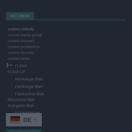
NETZWERK
cozmo infinity
cozmo media group
cozmo connect
cozmo production
cozmo records
cozmo news
FLASH
FLASH UP
Nürnberger Blatt
Hamburger Blatt
Fränkisches Blatt
Münchener Blatt
Stuttgarter Blatt
KULINARIKUM.
DE
Raffi Gasser