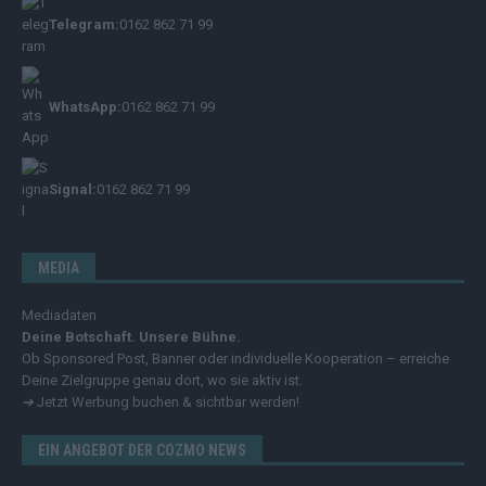
Telegram:
0162 862 71 99
WhatsApp:
0162 862 71 99
Signal:
0162 862 71 99
MEDIA
Mediadaten
Deine Botschaft. Unsere Bühne.
Ob Sponsored Post, Banner oder individuelle Kooperation – erreiche
Deine Zielgruppe genau dort, wo sie aktiv ist.
➔
Jetzt Werbung buchen & sichtbar werden!
EIN ANGEBOT DER COZMO NEWS