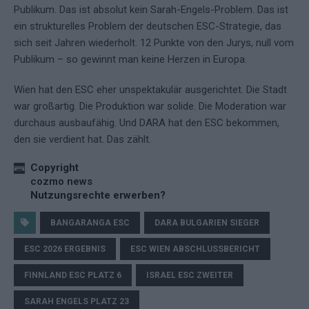
Publikum. Das ist absolut kein Sarah-Engels-Problem. Das ist
ein strukturelles Problem der deutschen ESC-Strategie, das
sich seit Jahren wiederholt. 12 Punkte von den Jurys, null vom
Publikum – so gewinnt man keine Herzen in Europa.
Wien hat den ESC eher unspektakulär ausgerichtet. Die Stadt
war großartig. Die Produktion war solide. Die Moderation war
durchaus ausbaufähig. Und DARA hat den ESC bekommen,
den sie verdient hat. Das zählt.
Copyright
cozmo news
Nutzungsrechte erwerben?
BANGARANGA ESC
DARA BULGARIEN SIEGER
ESC 2026 ERGEBNIS
ESC WIEN ABSCHLUSSBERICHT
FINNLAND ESC PLATZ 6
ISRAEL ESC ZWEITER
SARAH ENGELS PLATZ 23