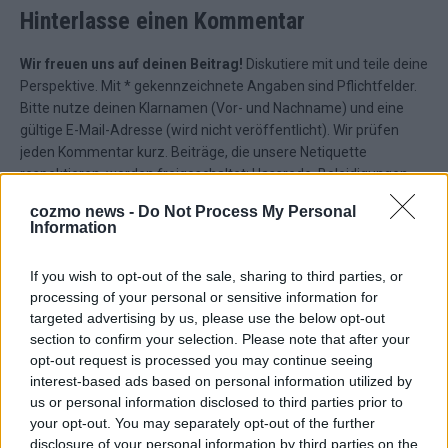
Hinterlasse einen Kommentar
Wir freuen uns auf deinen Beitrag!
Diskutiere mit und teile deine
Perspektive. Mit * gekennzeichnete Angaben sind Pflichtfelder.
Bitte nutze deinen Klarnamen (Vor- und Nachname) und eine
gültige E-Mail-Adresse (wird nicht veröffentlicht). Wir prüfen
jeden Kommentar kurz. Beiträge, die unsere
Netiquette
respektieren, werden freigeschaltet; Hassrede, Beleidigungen,
Hetze, Spam oder Werbung werden nicht veröffentlicht. Es
cozmo news -
Do Not Process My Personal
gelten unsere
Datenschutzvereinbarungen
.
Information
*
Kommentar
If you wish to opt-out of the sale, sharing to third parties, or
processing of your personal or sensitive information for
targeted advertising by us, please use the below opt-out
section to confirm your selection. Please note that after your
opt-out request is processed you may continue seeing
interest-based ads based on personal information utilized by
*
Vor- und Nachname
us or personal information disclosed to third parties prior to
your opt-out. You may separately opt-out of the further
disclosure of your personal information by third parties on the