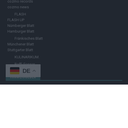
cozmo records
cozmo news
FLASH
FLASH UP
Nürnberger Blatt
Hamburger Blatt
Fränkisches Blatt
Münchener Blatt
Stuttgarter Blatt
KULINARIKUM.
Raffi Gasser
DE
HINWEISGEBER
Hast du
Hinweise
? Teile sie vertraulich mit dem
Hamburger Blatt
–
per Post, E-Mail, Telefon oder anonymem Briefkasten –
Hier mehr
erfahren
.