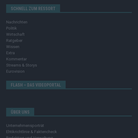
SCHNELL ZUM RESSORT
Nachrichten
Politik
Wirtschaft
Ratgeber
Wissen
Extra
Kommentar
Streams & Storys
Eurovision
FLASH – DAS VIDEOPORTAL
ÜBER UNS
Unternehmensporträt
Ehtikrichtlinie & Faktencheck
Redaktion und Verwaltung