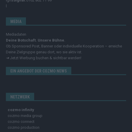
Signal:
0162 862 71 99
MEDIA
Mediadaten
Deine Botschaft. Unsere Bühne.
Ob Sponsored Post, Banner oder individuelle Kooperation – erreiche
Deine Zielgruppe genau dort, wo sie aktiv ist.
➔
Jetzt Werbung buchen & sichtbar werden!
EIN ANGEBOT DER COZMO NEWS
NETZWERK
cozmo infinity
cozmo media group
cozmo connect
cozmo production