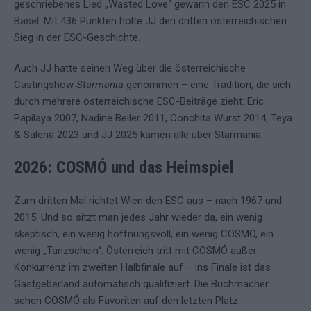
geschriebenes Lied „Wasted Love“ gewann den ESC 2025 in
Basel. Mit 436 Punkten holte JJ den dritten österreichischen
Sieg in der ESC-Geschichte.
Auch JJ hatte seinen Weg über die österreichische
Castingshow
Starmania
genommen – eine Tradition, die sich
durch mehrere österreichische ESC-Beiträge zieht: Eric
Papilaya 2007, Nadine Beiler 2011, Conchita Wurst 2014, Teya
& Salena 2023 und JJ 2025 kamen alle über Starmania.
2026: COSMÓ und das Heimspiel
Zum dritten Mal richtet Wien den ESC aus – nach 1967 und
2015. Und so sitzt man jedes Jahr wieder da, ein wenig
skeptisch, ein wenig hoffnungsvoll, ein wenig COSMÓ, ein
wenig „Tanzschein“. Österreich tritt mit COSMÓ außer
Konkurrenz im zweiten Halbfinale auf – ins Finale ist das
Gastgeberland automatisch qualifiziert. Die Buchmacher
sehen COSMÓ als Favoriten auf den letzten Platz.