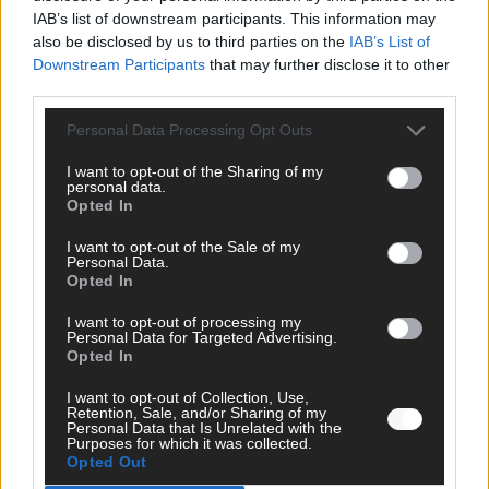
*
E-Mail
IAB’s list of downstream participants. This information may
also be disclosed by us to third parties on the
IAB’s List of
Downstream Participants
that may further disclose it to other
Benachrichtige mich über nachfolgende Kommentare via E-
third parties.
Mail.
Benachrichtige mich über neue Beiträge via E-Mail.
Personal Data Processing Opt Outs
I want to opt-out of the Sharing of my
personal data.
Opted In
JETZT ANGESAGT
I want to opt-out of the Sale of my
Personal Data.
Opted In
EXTRA
I want to opt-out of processing my
Personal Data for Targeted Advertising.
Opted In
I want to opt-out of Collection, Use,
Retention, Sale, and/or Sharing of my
Personal Data that Is Unrelated with the
Purposes for which it was collected.
Opted Out