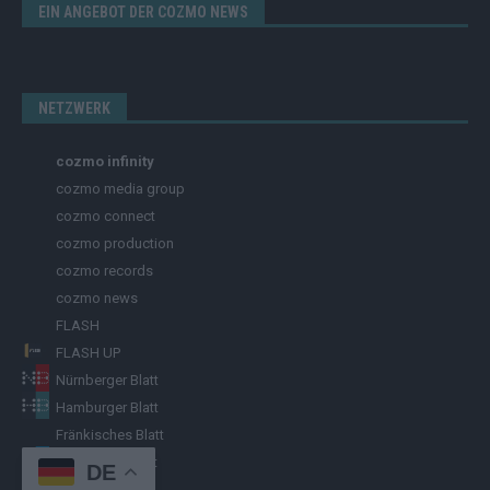
EIN ANGEBOT DER COZMO NEWS
NETZWERK
cozmo infinity
cozmo media group
cozmo connect
cozmo production
cozmo records
cozmo news
FLASH
FLASH UP
Nürnberger Blatt
Hamburger Blatt
Fränkisches Blatt
Münchener Blatt
DE
Stuttgarter Blatt