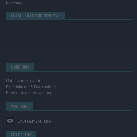
Eurovision
FLASH – DAS VIDEOPORTAL
ÜBER UNS
Unternehmensporträt
Ehtikrichtlinie & Faktencheck
Redaktion und Verwaltung
YOUTUBE
FLASH
auf YouTube
FOLGE UNS