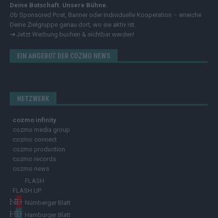
Deine Botschaft. Unsere Bühne.
Ob Sponsored Post, Banner oder individuelle Kooperation – erreiche
Deine Zielgruppe genau dort, wo sie aktiv ist.
➔
Jetzt Werbung buchen & sichtbar werden!
EIN ANGEBOT DER COZMO NEWS
NETZWERK
cozmo infinity
cozmo media group
cozmo connect
cozmo production
cozmo records
cozmo news
FLASH
FLASH UP
Nürnberger Blatt
Hamburger Blatt