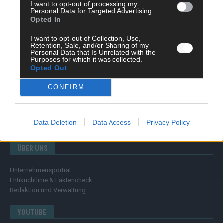
Wissen
I want to opt-out of processing my
Personal Data for Targeted Advertising.
Extra
Opted In
Kommentar
Streams & Storys
I want to opt-out of Collection, Use,
Eurovision
Retention, Sale, and/or Sharing of my
Personal Data that Is Unrelated with the
Purposes for which it was collected.
FLASH – DAS VIDEOPORTAL
Opted Out
CONFIRM
Data Deletion
Data Access
Privacy Policy
ÜBER UNS
Unternehmensporträt
Ehtikrichtlinie & Faktencheck
Redaktion und Verwaltung
YOUTUBE