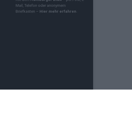
Mail, Telefon oder anonymem
Briefkasten –
Hier mehr erfahren
.
OZMO INFINITY
NEWSLETTER
PRESSE