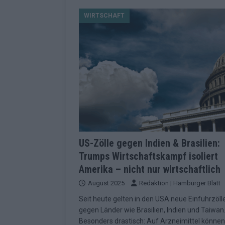
[ Mai 2026 ]
Dänemark eröffn
WIRTSCHAFT
2026 im Überblick
EUROV
[ Mai 2026 ]
Alle 25 ESC-Fin
KOMMENTAR
[ Mai 2026 ]
Vier Sieger gle
Geschichte der ESC-Wertun
[ Mai 2026 ]
Das Warten hat 
EUROVISION
[ Mai 2026 ]
„Unknown“ war s
US-Zölle gegen Indien & Brasilien:
Trumps Wirtschaftskampf isoliert
redaktionellen Urteil
KOM
Amerika – nicht nur wirtschaftlich
[ Mai 2026 ]
ESC-Halbfinale 
August 2025
Redaktion | Hamburger Blatt
Schluss?
EXTRA
Seit heute gelten in den USA neue Einfuhrzöll
[ Juni 2026 ]
Europa-Park 20
gegen Länder wie Brasilien, Indien und Taiwan
Besonders drastisch: Auf Arzneimittel können
Kino
EXTRA