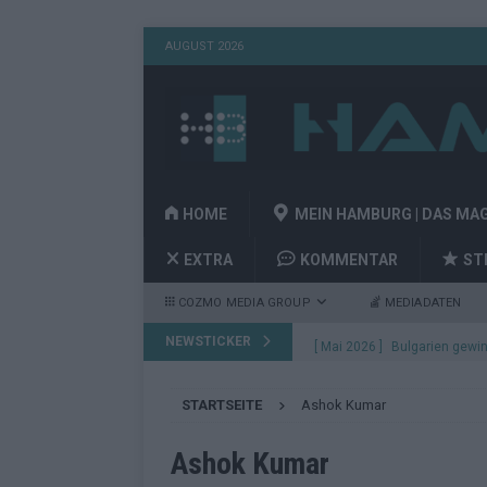
AUGUST 2026
HOME
MEIN HAMBURG | DAS MA
EXTRA
KOMMENTAR
ST
COZMO MEDIA GROUP
MEDIADATEN
NEWSTICKER
[ Mai 2026 ]
Bulgarien gewin
aus Wien
EUROVISION
STARTSEITE
Ashok Kumar
[ Mai 2026 ]
Das Papierboot 
Highlights
EUROVISION
Ashok Kumar