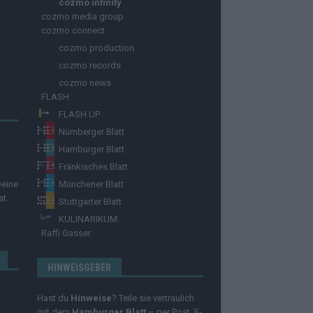
cozmo infinity
cozmo media group
cozmo connect
cozmo production
cozmo records
cozmo news
FLASH
FLASH UP
Nürnberger Blatt
Hamburger Blatt
Fränkisches Blatt
Deine
Münchener Blatt
st.
Stuttgarter Blatt
KULINARIKUM.
Raffi Gasser
HINWEISGEBER
Hast du
Hinweise
? Teile sie vertraulich
mit dem
Hamburger Blatt
– per Post, E-