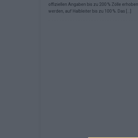
offiziellen Angaben bis zu 200 % Zölle erhobe
[ Mai 2026 ]
ESC 2026: Ein Si
werden, auf Halbleiter bis zu 100 %. Das
[…]
KOMMENTAR