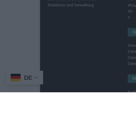
Redaktion und Verwaltung
S
Gew
Date
Date
Date
DE
R
Kont
Pres
Imp
Bild
C