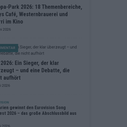
opa-Park 2026: 18 Themenbereiche,
ys Café, Westernbrauerei und
ri im Kino
ni 2026
MMENTAR
2026: Ein Sieger, der klar
zeugt – und eine Debatte, die
t aufhört
i 2026
ISION
arien gewinnt den Eurovision Song
est 2026 – das große Abschlussbild aus
i 2026