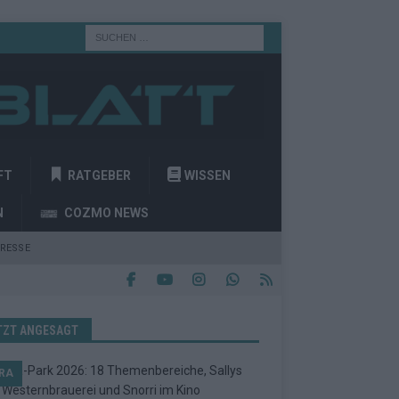
FT
RATGEBER
WISSEN
N
COZMO NEWS
RESSE
TZT ANGESAGT
RA