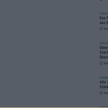
n
eger, der klar überzeugt – und eine Debatte, die nicht aufhört
EUROV
Das 
das E
Ma
EUROV
Däne
Star
Über
Ma
KOMM
Alle 
Stär
Ma
EUROV