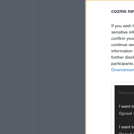
cozmo ne
If you wish 
sensitive in
confirm you
continue se
information 
further disc
participants
Downstream 
Persona
I want t
Opted 
I want t
Opted 