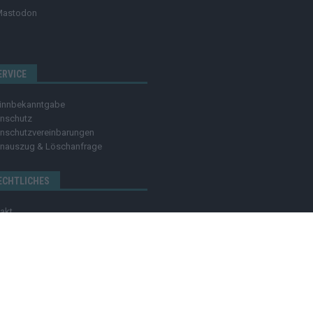
Mastodon
ERVICE
innbekanntgabe
nschutz
nschutzvereinbarungen
nauszug & Löschanfrage
ECHTLICHES
akt
se
ressum
nachweis
OZMO MEDIA GROUP
MEDIADATEN
HINWEISGEBER
C