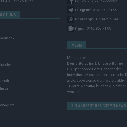
Schreib uns auf Facebook
FLASH
auf YouTube
Telegram:
0162 862 71 99
OLGE UNS
WhatsApp:
0162 862 71 99
Signal:
0162 862 71 99
Facebook
MEDIA
Mediadaten
Deine Botschaft. Unsere Bühne.
luesky
Ob Sponsored Post, Banner oder
individuelle Kooperation – erreiche 
Zielgruppe genau dort, wo sie aktiv i
umblr
➔
Jetzt Werbung buchen & sichtbar
hreads
werden!
nstagram
EIN ANGEBOT DER COZMO NEWS