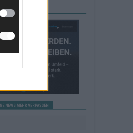
RBE BEI UNS!
INE NEWS MEHR VERPASSEN