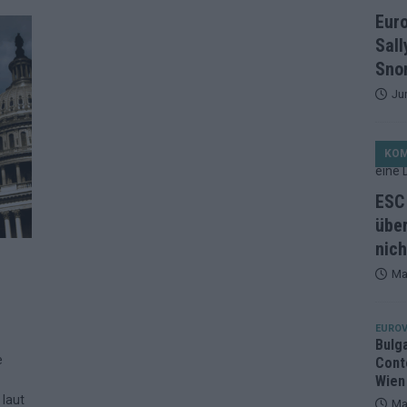
et, Österreich beschließt: Die Startreihenfolge des ESC-Finales
Eur
ISION
Sall
alisten auf dem Prüfstand: Stärken, Schwächen und unsere Tipps
Snor
Ju
ichzeitig, Manipulationsverdacht, Jury-Comeback: Die turbulente
KO
g
EUROVISION
ein Ende: ESC 2026 – alle 26 Finalteilnehmer für Wien im Überblick
ESC 
über
nich
tark, der Rest war nett: Das zweite ESC-Halbfinale im
Ma
MENTAR
2 in Zahlen: Wer kommt fast sicher weiter – und wer zittert bis zum
EUROV
Bulg
e
Cont
26: 18 Themenbereiche, Sallys Café, Westernbrauerei und Snorri im
.
Wien
 laut
Ma