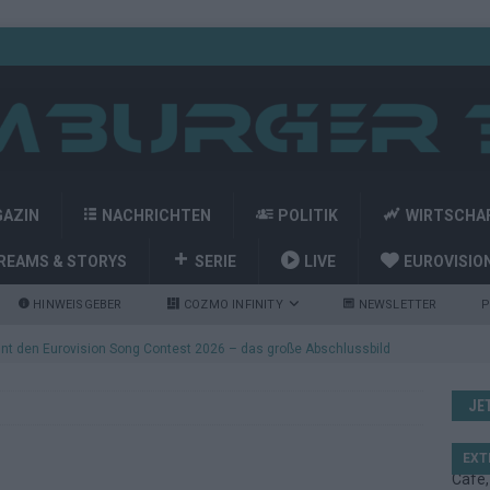
GAZIN
NACHRICHTEN
POLITIK
WIRTSCHA
REAMS & STORYS
SERIE
LIVE
EUROVISIO
HINWEISGEBER
COZMO INFINITY
NEWSLETTER
P
nt den Eurovision Song Contest 2026 – das große Abschlussbild
JE
kommt aus Basel: JJ eröffnet das ESC-Finale in Wien – alle Show-
EXT