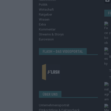
Politik
Wirtschaft
F
Ratgeber
Wissen
Extra
Kommentar
Streams & Storys
Eurovision
FLASH – DAS VIDEOPORTAL
B
T
T
I
ÜBER UNS
Unternehmensporträt
Ehtikrichtlinie & Faktencheck