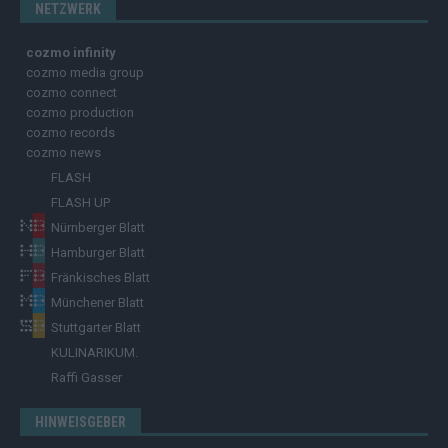
NETZWERK
cozmo infinity
cozmo media group
cozmo connect
cozmo production
cozmo records
cozmo news
FLASH
FLASH UP
Nürnberger Blatt
Hamburger Blatt
Fränkisches Blatt
Münchener Blatt
Stuttgarter Blatt
KULINARIKUM.
Raffi Gasser
HINWEISGEBER