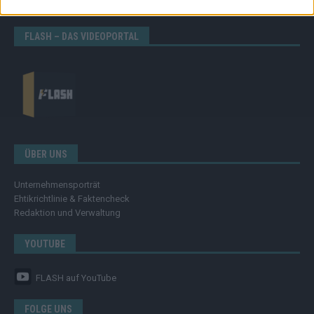
Eurovision
FLASH – DAS VIDEOPORTAL
ÜBER UNS
Unternehmensporträt
Ehtikrichtlinie & Faktencheck
Redaktion und Verwaltung
YOUTUBE
FLASH
auf YouTube
FOLGE UNS