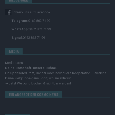
MESSENGER
Schreib uns auf Facebook
Telegram:
0162 862 71 99
WhatsApp:
0162 862 71 99
Signal:
0162 862 71 99
MEDIA
Mediadaten
Deine Botschaft. Unsere Bühne.
Ob Sponsored Post, Banner oder individuelle Kooperation – erreiche
Deine Zielgruppe genau dort, wo sie aktiv ist.
➔
Jetzt Werbung buchen & sichtbar werden!
EIN ANGEBOT DER COZMO NEWS