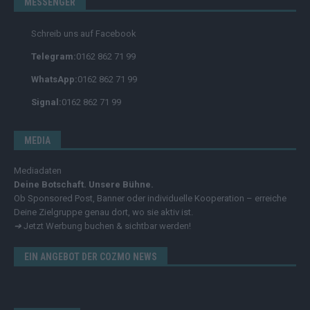
MESSENGER
Schreib uns auf Facebook
Telegram:
0162 862 71 99
WhatsApp:
0162 862 71 99
Signal:
0162 862 71 99
MEDIA
Mediadaten
Deine Botschaft. Unsere Bühne.
Ob Sponsored Post, Banner oder individuelle Kooperation – erreiche
Deine Zielgruppe genau dort, wo sie aktiv ist.
➔
Jetzt Werbung buchen & sichtbar werden!
EIN ANGEBOT DER COZMO NEWS