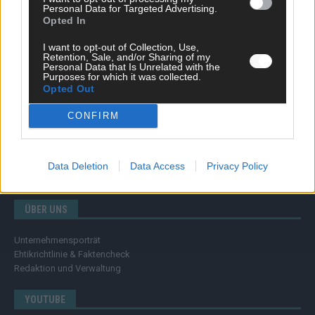
Wissen
Personal Data for Targeted Advertising.
Extra
Opted In
Kommentar
Streams & Storys
I want to opt-out of Collection, Use,
Retention, Sale, and/or Sharing of my
Eurovision
Personal Data that Is Unrelated with the
Purposes for which it was collected.
Opted Out
FLASH – DAS VIDEOPORTAL
CONFIRM
Data Deletion
Data Access
Privacy Policy
ÜBER UNS
Unternehmensporträt
Ehtikrichtlinie & Faktencheck
Redaktion und Verwaltung
YOUTUBE