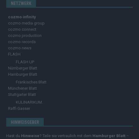
NETZWERK
cozmo infinity
cozmo media group
cozmo connect
cozmo production
cozmo records
cozmo news
FLASH
FLASH UP
Nürnberger Blatt
Hamburger Blatt
Fränkisches Blatt
Münchener Blatt
Stuttgarter Blatt
KULINARIKUM.
Raffi Gasser
HINWEISGEBER
Hast du
Hinweise
? Teile sie vertraulich mit dem
Hamburger Blatt
–