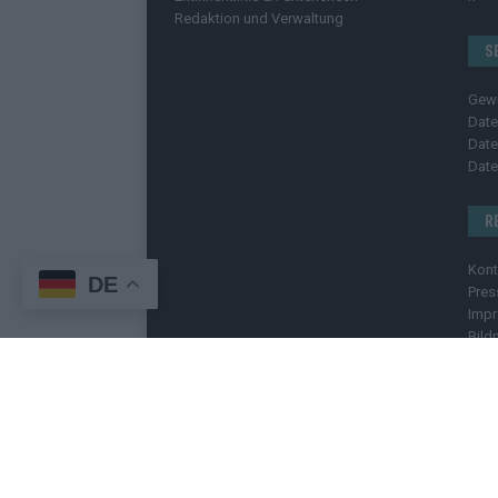
Redaktion und Verwaltung
S
Gew
Date
Date
Date
R
Kont
DE
Pres
Imp
Bild
C
Copyright
© 2025 | cozmo infinity n.e.V. | cozmo me
Welt. Wir berichten unabhängig, fundiert und verstä
geschützt
. Kopieren, Vervielfältigen oder Weiterge