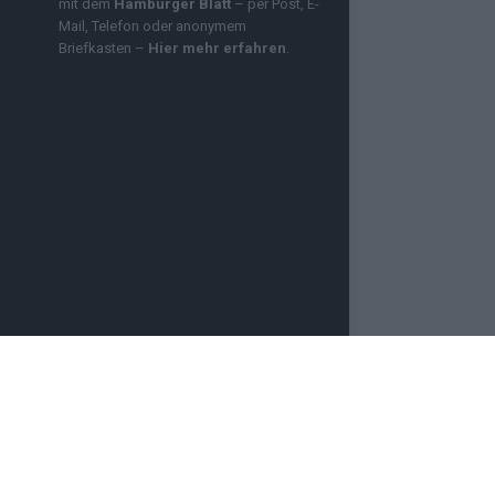
mit dem
Hamburger Blatt
– per Post, E-
Mail, Telefon oder anonymem
Briefkasten –
Hier mehr erfahren
.
OZMO INFINITY
NEWSLETTER
PRESSE
e für aktuelle Nachrichten aus Deutschland und der
 Videos, Logos und Design – sind urheberrechtlich
e dich bitte an unsere Redaktion. Einige Artikel