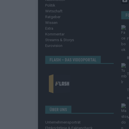
Politik
Wirtschaft
F
Ratgeber
Wissen
Extra
Kommentar
Streams & Storys
Eurovision
B
FLASH – DAS VIDEOPORTAL
T
T
I
ÜBER UNS
Unternehmensporträt
Ehtikrichtlinie & Faktencheck