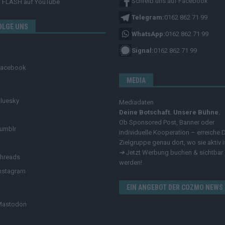
Schreib uns auf Facebook
FLASH
auf YouTube
Telegram:
0162 862 71 99
OLGE UNS
WhatsApp:
0162 862 71 99
Signal:
0162 862 71 99
Facebook
MEDIA
luesky
Mediadaten
Deine Botschaft. Unsere Bühne.
Ob Sponsored Post, Banner oder
umblr
individuelle Kooperation – erreiche 
Zielgruppe genau dort, wo sie aktiv i
➔
Jetzt Werbung buchen & sichtbar
hreads
werden!
nstagram
EIN ANGEBOT DER COZMO NEWS
Mastodon