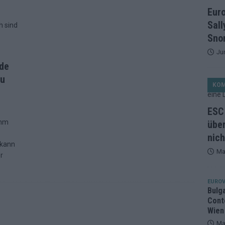
et, Österreich beschließt: Die Startreihenfolge des ESC-Finales
Eur
ISION
Sall
alisten auf dem Prüfstand: Stärken, Schwächen und unsere Tipps
Snor
Ju
nde
ichzeitig, Manipulationsverdacht, Jury-Comeback: Die turbulente
du
KO
g
EUROVISION
ein Ende: ESC 2026 – alle 26 Finalteilnehmer für Wien im Überblick
ESC 
ihm
über
nich
tark, der Rest war nett: Das zweite ESC-Halbfinale im
 kann
Ma
r
MENTAR
2 in Zahlen: Wer kommt fast sicher weiter – und wer zittert bis zum
EUROV
Bulg
Cont
26: 18 Themenbereiche, Sallys Café, Westernbrauerei und Snorri im
Wien
Ma