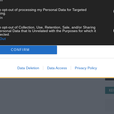
WE
to opt-out of processing my Personal Data for Targeted
ing.
In
o opt-out of Collection, Use, Retention, Sale, and/or Sharing
ersonal Data that Is Unrelated with the Purposes for which it
lected.
Out
CONFIRM
Data Deletion
Data Access
Privacy Policy
KE