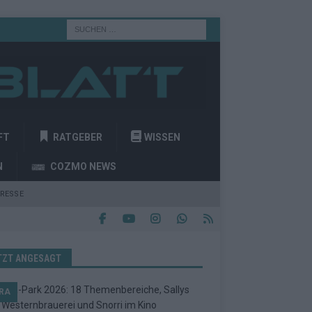
FT
RATGEBER
WISSEN
N
COZMO NEWS
RESSE
TZT ANGESAGT
RA