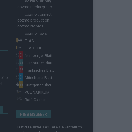
cozmo infinity
cozmo media group
cozmo connect
cozmo production
cozmo records
cozmo news
FLASH
FLASH UP
Nürnberger Blatt
Hamburger Blatt
Fränkisches Blatt
Deine
Münchener Blatt
st.
Stuttgarter Blatt
KULINARIKUM.
Raffi Gasser
HINWEISGEBER
Hast du
Hinweise
? Teile sie vertraulich