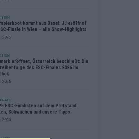
ISION
Papierboot kommt aus Basel: JJ eröffnet
SC-Finale in Wien – alle Show-Highlights
i 2026
ISION
mark eröffnet, Österreich beschließt: Die
treihenfolge des ESC-Finales 2026 im
blick
i 2026
ENTAR
25 ESC-Finalisten auf dem Prüfstand:
ken, Schwächen und unsere Tipps
i 2026
ISION