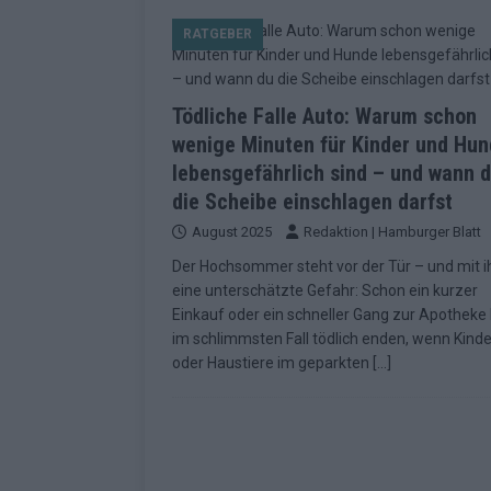
[ Mai 2026 ]
Dänemark eröffn
RATGEBER
2026 im Überblick
EUROV
[ Mai 2026 ]
Alle 25 ESC-Fin
Tödliche Falle Auto: Warum schon
KOMMENTAR
wenige Minuten für Kinder und Hu
[ Mai 2026 ]
Vier Sieger gle
lebensgefährlich sind – und wann 
Geschichte der ESC-Wertun
die Scheibe einschlagen darfst
[ Mai 2026 ]
Das Warten hat 
August 2025
Redaktion | Hamburger Blatt
EUROVISION
Der Hochsommer steht vor der Tür – und mit 
eine unterschätzte Gefahr: Schon ein kurzer
[ Mai 2026 ]
„Unknown“ war s
Einkauf oder ein schneller Gang zur Apotheke
im schlimmsten Fall tödlich enden, wenn Kinde
redaktionellen Urteil
KOM
oder Haustiere im geparkten
[…]
[ Mai 2026 ]
ESC-Halbfinale 
Schluss?
EXTRA
[ Juni 2026 ]
Europa-Park 20
Kino
EXTRA