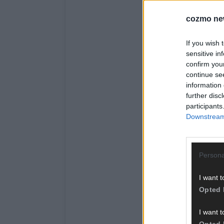
cozmo ne
If you wish 
sensitive in
confirm you
continue se
information 
further disc
participants
Downstream 
Persona
I want t
Opted 
I want t
Opted 