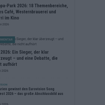
opa-Park 2026: 18 Themenbereiche,
ys Café, Westernbrauerei und
ri im Kino
ni 2026
MMENTAR
2026: Ein Sieger, der klar
zeugt – und eine Debatte, die
t aufhört
i 2026
ISION
arien gewinnt den Eurovision Song
est 2026 – das große Abschlussbild aus
i 2026