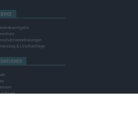
ERVICE
innbekanntgabe
nschutz
nschutzvereinbarungen
nauszug & Löschanfrage
ECHTLICHES
akt
se
ressum
nachweis
OZMO MEDIA GROUP
MEDIADATEN
HINWEISGEBER
C
dia group Verlag Raffi Gasser | Das
Hamburger Blatt
ist deine zuverlässige Quell
ndlich – online, mobil und crossmedial.
Alle Inhalte auf dieser Website – Texte,
ben ohne unsere Zustimmung ist nicht erlaubt. Bei Interesse an einer Nutzung wend