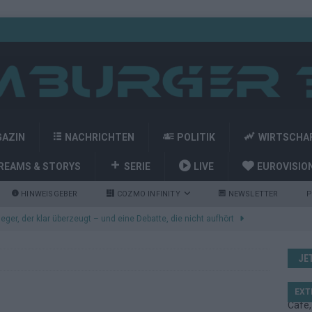
GAZIN
NACHRICHTEN
POLITIK
WIRTSCHA
REAMS & STORYS
SERIE
LIVE
EUROVISIO
HINWEISGEBER
COZMO INFINITY
NEWSLETTER
P
nt den Eurovision Song Contest 2026 – das große Abschlussbild
JE
kommt aus Basel: JJ eröffnet das ESC-Finale in Wien – alle Show-
EXT