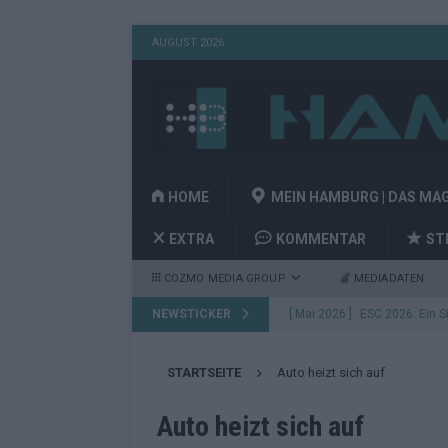
AUGUST 2026
HOME
MEIN HAMBURG | DAS MA
EXTRA
KOMMENTAR
ST
COZMO MEDIA GROUP
MEDIADATEN
NEWSTICKER
[ Mai 2026 ]
Bulgarien gewin
aus Wien
EUROVISION
STARTSEITE
Auto heizt sich auf
[ Mai 2026 ]
Das Papierboot 
Highlights
EUROVISION
Auto heizt sich auf