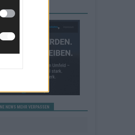
RBE BEI UNS!
INE NEWS MEHR VERPASSEN