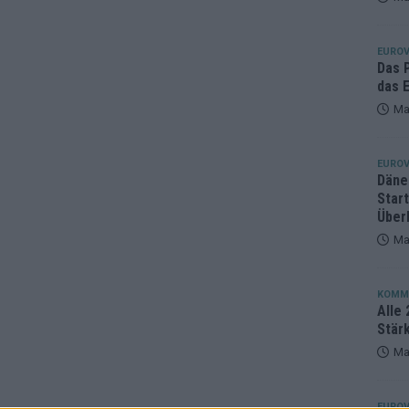
eger, der klar überzeugt – und eine Debatte, die nicht aufhört
EUROV
Das 
das E
Ma
EUROV
Däne
Star
Über
Ma
KOMM
Alle 
Stär
Ma
EUROV