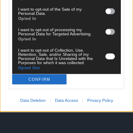
I want to opt-out of the Sale of my
Personal Data.
Opted In
SCHNELL ZUM RESSORT
I want to opt-out of processing my
Nachrichten
Personal Data for Targeted Advertising.
Opted In
Politik
Wirtschaft
I want to opt-out of Collection, Use,
Ratgeber
Retention, Sale, and/or Sharing of my
Wissen
Personal Data that Is Unrelated with the
Purposes for which it was collected.
Extra
Opted Out
Kommentar
Streams & Storys
CONFIRM
Eurovision
FLASH – DAS VIDEOPORTAL
Data Deletion
Data Access
Privacy Policy