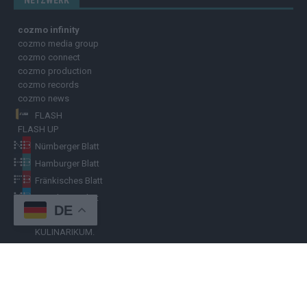
NETZWERK
cozmo infinity
cozmo media group
cozmo connect
cozmo production
cozmo records
cozmo news
FLASH
FLASH UP
Nürnberger Blatt
Hamburger Blatt
Fränkisches Blatt
Münchener Blatt
DE
Stuttgarter Blatt
KULINARIKUM.
Raffi Gasser
HINWEISGEBER