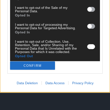
I want to opt-out of the Sale of my
Personal Data.
Opted In
SCHNELL ZUM RESSORT
I want to opt-out of processing my
Nachrichten
Personal Data for Targeted Advertising.
Opted In
Politik
Wirtschaft
I want to opt-out of Collection, Use,
Ratgeber
Retention, Sale, and/or Sharing of my
Wissen
Personal Data that Is Unrelated with the
Purposes for which it was collected.
Extra
Opted Out
Kommentar
Streams & Storys
CONFIRM
Eurovision
FLASH – DAS VIDEOPORTAL
Data Deletion
Data Access
Privacy Policy