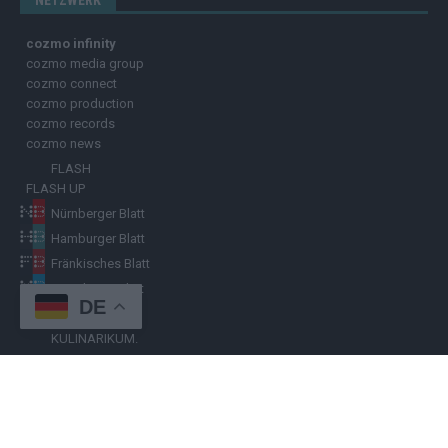
NETZWERK
cozmo infinity
cozmo media group
cozmo connect
cozmo production
cozmo records
cozmo news
FLASH
FLASH UP
Nürnberger Blatt
Hamburger Blatt
Fränkisches Blatt
Münchener Blatt
DE
Stuttgarter Blatt
KULINARIKUM.
Raffi Gasser
HINWEISGEBER