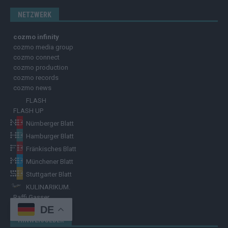
NETZWERK
cozmo infinity
cozmo media group
cozmo connect
cozmo production
cozmo records
cozmo news
FLASH
FLASH UP
Nürnberger Blatt
Hamburger Blatt
Fränkisches Blatt
Münchener Blatt
Stuttgarter Blatt
KULINARIKUM.
Raffi Gasser
DE
HINWEISGEBER