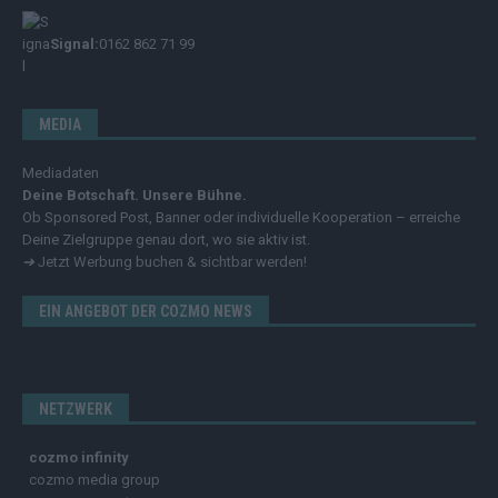
Signal:
0162 862 71 99
MEDIA
Mediadaten
Deine Botschaft. Unsere Bühne.
Ob Sponsored Post, Banner oder individuelle Kooperation – erreiche
Deine Zielgruppe genau dort, wo sie aktiv ist.
➔
Jetzt Werbung buchen & sichtbar werden!
EIN ANGEBOT DER COZMO NEWS
NETZWERK
cozmo infinity
cozmo media group