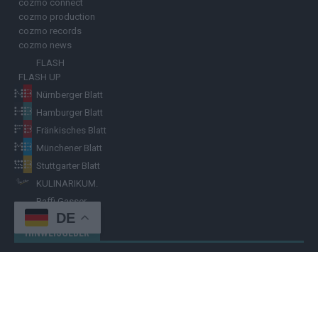
cozmo connect
cozmo production
cozmo records
cozmo news
FLASH
FLASH UP
Nürnberger Blatt
Hamburger Blatt
Fränkisches Blatt
Münchener Blatt
Stuttgarter Blatt
KULINARIKUM.
Raffi Gasser
DE
HINWEISGEBER
Hast du
Hinweise
? Teile sie vertraulich mit dem
Hamburger Blatt
–
per Post, E-Mail, Telefon oder anonymem Briefkasten –
Hier mehr
erfahren
.