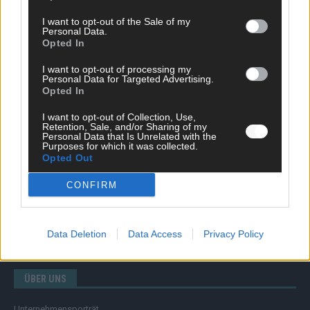
I want to opt-out of the Sale of my
Personal Data.
Opted In
SCHNELL ZUM RESSORT
I want to opt-out of processing my
Nachrichten
Personal Data for Targeted Advertising.
Opted In
Politik
Wirtschaft
I want to opt-out of Collection, Use,
Ratgeber
Retention, Sale, and/or Sharing of my
Wissen
Personal Data that Is Unrelated with the
Purposes for which it was collected.
Extra
Opted Out
Kommentar
Streams & Storys
CONFIRM
Eurovision
FLASH – DAS VIDEOPORTAL
Data Deletion
Data Access
Privacy Policy
ÜBER UNS
Unternehmensporträt