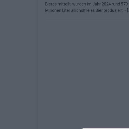
Bieres mitteilt, wurden im Jahr 2024 rund 579
[ Mai 2026 ]
ESC 2026: Ein Si
Millionen Liter alkoholfreies Bier produziert –
[
KOMMENTAR