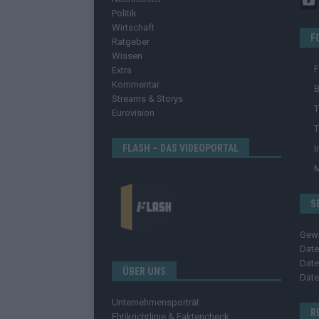
Politik
Wirtschaft
F
Ratgeber
Wissen
Extra
Kommentar
B
Streams & Storys
T
Eurovision
T
FLASH – DAS VIDEOPORTAL
I
S
Gew
Date
Date
ÜBER UNS
Date
Unternehmensporträt
R
Ehtikrichtlinie & Faktencheck