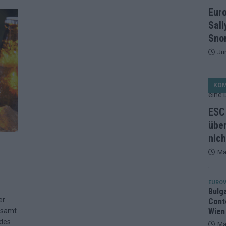
et, Österreich beschließt: Die Startreihenfolge des ESC-Finales
Eur
ISION
Sall
alisten auf dem Prüfstand: Stärken, Schwächen und unsere Tipps
Snor
Ju
ichzeitig, Manipulationsverdacht, Jury-Comeback: Die turbulente
KO
g
EUROVISION
ein Ende: ESC 2026 – alle 26 Finalteilnehmer für Wien im Überblick
ESC 
über
nich
tark, der Rest war nett: Das zweite ESC-Halbfinale im
Ma
MENTAR
2 in Zahlen: Wer kommt fast sicher weiter – und wer zittert bis zum
EUROV
Bulg
er
Cont
26: 18 Themenbereiche, Sallys Café, Westernbrauerei und Snorri im
desamt
Wien
 des
Ma