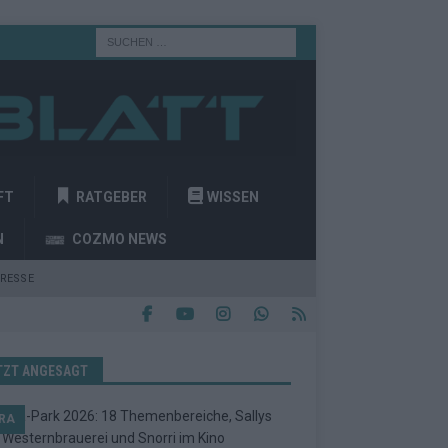
FT
RATGEBER
WISSEN
N
COZMO NEWS
RESSE
TZT ANGESAGT
RA