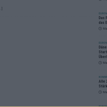
eger, der klar überzeugt – und eine Debatte, die nicht aufhört
…]
EUROV
Das 
das E
Ma
EUROV
Däne
Star
Über
Ma
KOMM
Alle 
Stär
Ma
EUROV