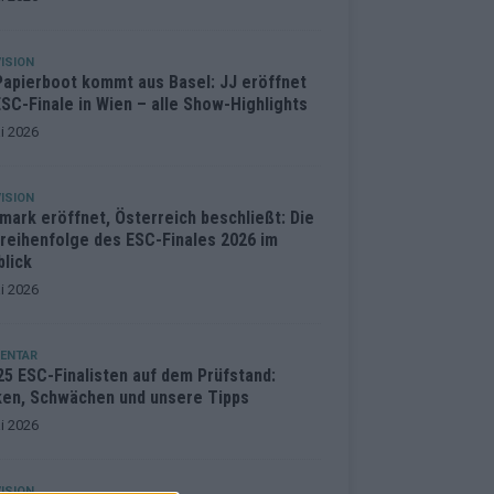
ISION
Papierboot kommt aus Basel: JJ eröffnet
SC-Finale in Wien – alle Show-Highlights
i 2026
ISION
mark eröffnet, Österreich beschließt: Die
treihenfolge des ESC-Finales 2026 im
blick
i 2026
ENTAR
25 ESC-Finalisten auf dem Prüfstand:
ken, Schwächen und unsere Tipps
i 2026
ISION