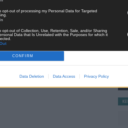
WE
to opt-out of processing my Personal Data for Targeted
ing.
In
o opt-out of Collection, Use, Retention, Sale, and/or Sharing
ersonal Data that Is Unrelated with the Purposes for which it
lected.
Out
CONFIRM
Data Deletion
Data Access
Privacy Policy
KE