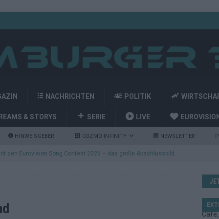
GAZIN
NACHRICHTEN
POLITIK
WIRTSCHA
REAMS & STORYS
SERIE
LIVE
EUROVISIO
HINWEISGEBER
COZMO INFINITY
NEWSLETTER
P
nt den Eurovision Song Contest 2026 – das große Abschlussbild
JE
kommt aus Basel: JJ eröffnet das ESC-Finale in Wien – alle Show-
nd
EXT