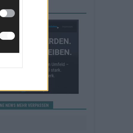
RBE BEI UNS!
INE NEWS MEHR VERPASSEN