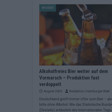
[ Mai 2026 ]
Dänemark eröffn
WISSEN
2026 im Überblick
EUROV
[ Mai 2026 ]
Alle 25 ESC-Fin
KOMMENTAR
[ Mai 2026 ]
Vier Sieger gle
Geschichte der ESC-Wertun
[ Mai 2026 ]
Das Warten hat 
EUROVISION
[ Mai 2026 ]
„Unknown“ war s
Alkoholfreies Bier weiter auf dem
Vormarsch – Produktion fast
redaktionellen Urteil
KOM
verdoppelt
[ Mai 2026 ]
ESC-Halbfinale 
August 2025
Redaktion | Hamburger Blatt
Schluss?
EXTRA
Deutschland greift immer öfter zum Bier – ab
[ Juni 2026 ]
Europa-Park 20
bitte ohne Alkohol. Wie das Statistische Bun
(Destatis) anlässlich des Internationalen Tags
Kino
EXTRA