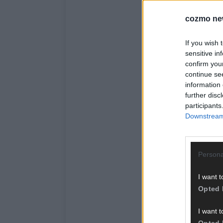
cozmo ne
If you wish 
sensitive in
confirm you
continue se
information 
further disc
participants
Downstream 
Persona
I want t
Opted 
I want t
Opted 