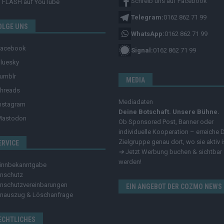
Schreib uns auf Facebook
FLASH
auf YouTube
Telegram:
0162 862 71 99
OLGE UNS
WhatsApp:
0162 862 71 99
Facebook
Signal:
0162 862 71 99
luesky
umblr
MEDIA
hreads
Mediadaten
nstagram
Deine Botschaft. Unsere Bühne.
Mastodon
Ob Sponsored Post, Banner oder
individuelle Kooperation – erreiche 
Zielgruppe genau dort, wo sie aktiv i
ERVICE
➔
Jetzt Werbung buchen & sichtbar
werden!
innbekanntgabe
nschutz
nschutzvereinbarungen
EIN ANGEBOT DER COZMO NEWS
nauszug & Löschanfrage
ECHTLICHES