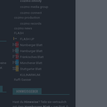
cozmo infinity
cozmo media group
cozmo connect
cozmo production
cozmo records
cozmo news
FLASH
FLASH UP
Nürnberger Blatt
Hamburger Blatt
Fränkisches Blatt
Deine
Münchener Blatt
st.
Stuttgarter Blatt
KULINARIKUM.
Raffi Gasser
HINWEISGEBER
Hast du
Hinweise
? Teile sie vertraulich
mit dem
Hamburger Blatt
– per Post, E-