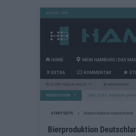
AUGUST 2026
HOME
MEIN HAMBURG | DAS MA
EXTRA
KOMMENTAR
ST
COZMO MEDIA GROUP
MEDIADATEN
NEWSTICKER
[ Mai 2026 ]
Bulgarien gewin
aus Wien
EUROVISION
STARTSEITE
Bierproduktion Deutschland
[ Mai 2026 ]
Das Papierboot 
Highlights
EUROVISION
Bierproduktion Deutschla