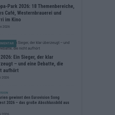
opa-Park 2026: 18 Themenbereiche,
ys Café, Westernbrauerei und
ri im Kino
ni 2026
MMENTAR
2026: Ein Sieger, der klar
zeugt – und eine Debatte, die
t aufhört
i 2026
ISION
arien gewinnt den Eurovision Song
est 2026 – das große Abschlussbild aus
i 2026