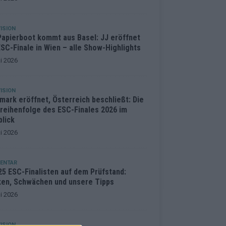
ISION
Papierboot kommt aus Basel: JJ eröffnet
SC-Finale in Wien – alle Show-Highlights
i 2026
ISION
mark eröffnet, Österreich beschließt: Die
treihenfolge des ESC-Finales 2026 im
blick
i 2026
ENTAR
25 ESC-Finalisten auf dem Prüfstand:
ken, Schwächen und unsere Tipps
i 2026
ISION