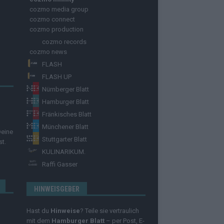
cozmo media group
cozmo connect
cozmo production
cozmo records
cozmo news
FLASH
FLASH UP
Nürnberger Blatt
Hamburger Blatt
Fränkisches Blatt
Münchener Blatt
Deine
Stuttgarter Blatt
st.
KULINARIKUM.
Raffi Gasser
HINWEISGEBER
Hast du
Hinweise
? Teile sie vertraulich
mit dem
Hamburger Blatt
– per Post, E-