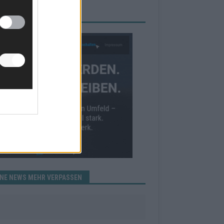
RBE BEI UNS!
INE NEWS MEHR VERPASSEN