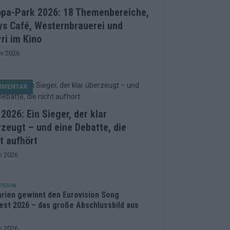
opa-Park 2026: 18 Themenbereiche,
ys Café, Westernbrauerei und
ri im Kino
ni 2026
MMENTAR
2026: Ein Sieger, der klar
zeugt – und eine Debatte, die
t aufhört
i 2026
ISION
arien gewinnt den Eurovision Song
est 2026 – das große Abschlussbild aus
i 2026