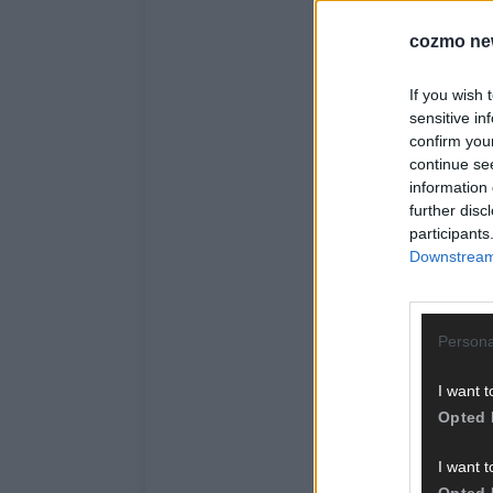
cozmo ne
If you wish 
sensitive in
confirm you
continue se
information 
further disc
participants
Downstream 
Persona
I want t
Opted 
I want t
Opted 