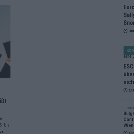
et, Österreich beschließt: Die Startreihenfolge des ESC-Finales
Eur
ISION
Sall
alisten auf dem Prüfstand: Stärken, Schwächen und unsere Tipps
Snor
Ju
ichzeitig, Manipulationsverdacht, Jury-Comeback: Die turbulente
KO
g
EUROVISION
ein Ende: ESC 2026 – alle 26 Finalteilnehmer für Wien im Überblick
ESC 
über
nich
tark, der Rest war nett: Das zweite ESC-Halbfinale im
Ma
MENTAR
ißt
2 in Zahlen: Wer kommt fast sicher weiter – und wer zittert bis zum
EUROV
Bulg
er
Cont
26: 18 Themenbereiche, Sallys Café, Westernbrauerei und Snorri im
5- bis
Wien
 zu
Ma