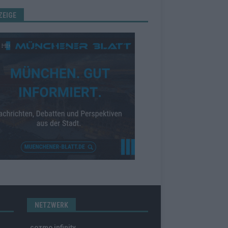
ZEIGE
NETZWERK
cozmo infinity