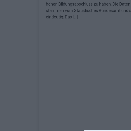
hohen Bildungsabschluss zu haben. Die Daten
[ Mai 2026 ]
ESC 2026: Ein Si
stammen vom Statistisches Bundesamt und s
eindeutig: Das
[…]
KOMMENTAR