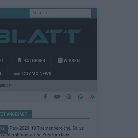
FT
RATGEBER
WISSEN
N
COZMO NEWS
RESSE
TZT ANGESAGT
RA