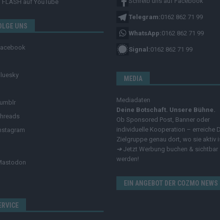
Schreib uns auf Facebook
FLASH
auf YouTube
Telegram:
0162 862 71 99
OLGE UNS
WhatsApp:
0162 862 71 99
Facebook
Signal:
0162 862 71 99
luesky
MEDIA
Mediadaten
umblr
Deine Botschaft. Unsere Bühne.
hreads
Ob Sponsored Post, Banner oder
individuelle Kooperation – erreiche 
nstagram
Zielgruppe genau dort, wo sie aktiv i
➔
Jetzt Werbung buchen & sichtbar
werden!
Mastodon
EIN ANGEBOT DER COZMO NEWS
ERVICE