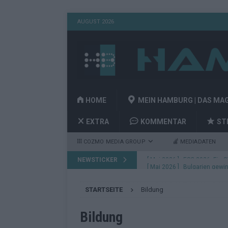
AUGUST 2026
HOME
MEIN HAMBURG | DAS MA
EXTRA
KOMMENTAR
ST
COZMO MEDIA GROUP
MEDIADATEN
NEWSTICKER
[ Mai 2026 ]
Bulgarien gewin
aus Wien
EUROVISION
STARTSEITE
Bildung
[ Mai 2026 ]
Das Papierboot 
Highlights
EUROVISION
Bildung