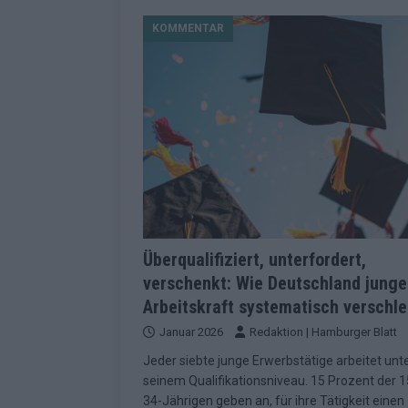
[ Mai 2026 ]
Dänemark eröffn
KOMMENTAR
2026 im Überblick
EUROV
[ Mai 2026 ]
Alle 25 ESC-Fin
KOMMENTAR
[ Mai 2026 ]
Vier Sieger gle
Geschichte der ESC-Wertun
[ Mai 2026 ]
Das Warten hat 
EUROVISION
[ Mai 2026 ]
„Unknown“ war s
Überqualifiziert, unterfordert,
verschenkt: Wie Deutschland junge
redaktionellen Urteil
KOM
Arbeitskraft systematisch verschle
[ Mai 2026 ]
ESC-Halbfinale 
Januar 2026
Redaktion | Hamburger Blatt
Schluss?
EXTRA
Jeder siebte junge Erwerbstätige arbeitet unt
[ Juni 2026 ]
Europa-Park 20
seinem Qualifikationsniveau. 15 Prozent der 1
34-Jährigen geben an, für ihre Tätigkeit einen
Kino
EXTRA