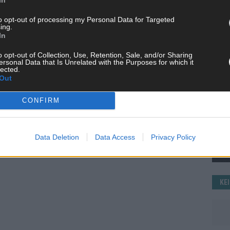
WE
to opt-out of processing my Personal Data for Targeted
ing.
In
o opt-out of Collection, Use, Retention, Sale, and/or Sharing
ersonal Data that Is Unrelated with the Purposes for which it
lected.
Out
CONFIRM
Data Deletion
Data Access
Privacy Policy
KE