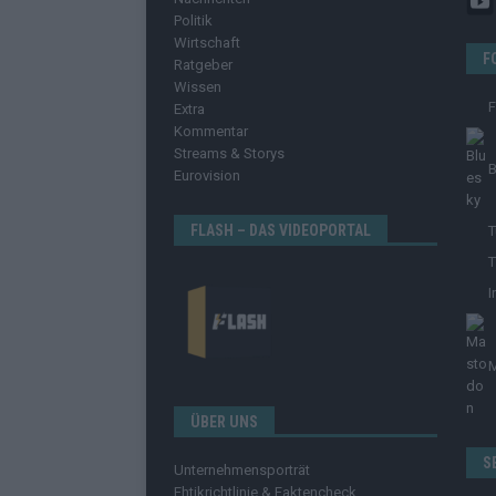
Politik
Wirtschaft
F
Ratgeber
Wissen
Extra
Kommentar
Streams & Storys
B
Eurovision
FLASH – DAS VIDEOPORTAL
T
T
I
ÜBER UNS
S
Unternehmensporträt
Ehtikrichtlinie & Faktencheck