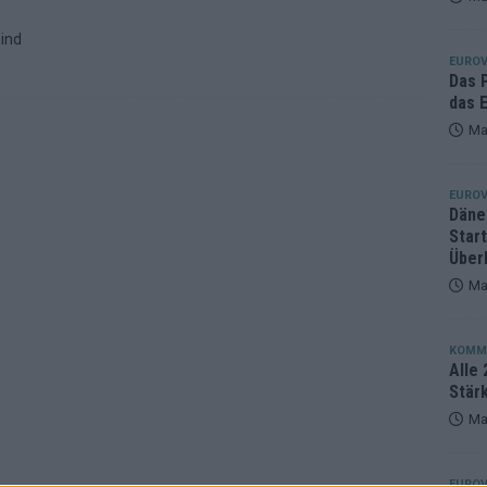
eger, der klar überzeugt – und eine Debatte, die nicht aufhört
ind
EUROV
Das 
das E
Ma
EUROV
Däne
Star
Über
Ma
KOMM
Alle 
Stär
Ma
EUROV