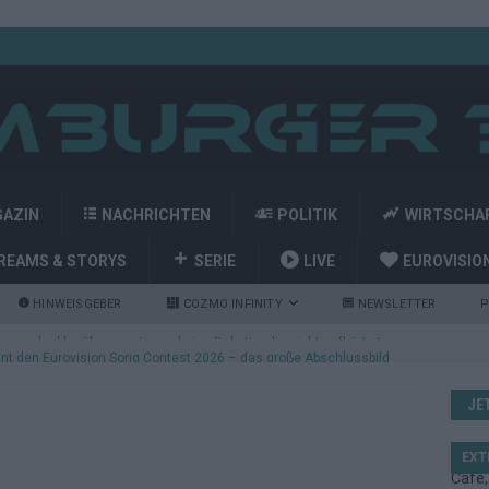
GAZIN
NACHRICHTEN
POLITIK
WIRTSCHA
REAMS & STORYS
SERIE
LIVE
EUROVISIO
HINWEISGEBER
COZMO INFINITY
NEWSLETTER
P
nt den Eurovision Song Contest 2026 – das große Abschlussbild
JE
kommt aus Basel: JJ eröffnet das ESC-Finale in Wien – alle Show-
EXT