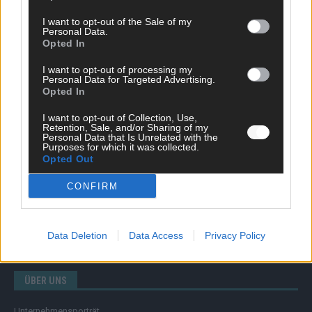
I want to opt-out of the Sale of my
Personal Data.
Opted In
SCHNELL ZUM RESSORT
I want to opt-out of processing my
Nachrichten
Personal Data for Targeted Advertising.
Opted In
Politik
Wirtschaft
I want to opt-out of Collection, Use,
Ratgeber
Retention, Sale, and/or Sharing of my
Wissen
Personal Data that Is Unrelated with the
Purposes for which it was collected.
Extra
Opted Out
Kommentar
Streams & Storys
CONFIRM
Eurovision
FLASH – DAS VIDEOPORTAL
Data Deletion
Data Access
Privacy Policy
ÜBER UNS
Unternehmensporträt