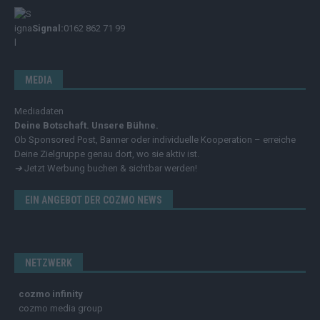
Signal:
0162 862 71 99
MEDIA
Mediadaten
Deine Botschaft. Unsere Bühne.
Ob Sponsored Post, Banner oder individuelle Kooperation – erreiche
Deine Zielgruppe genau dort, wo sie aktiv ist.
➔
Jetzt Werbung buchen & sichtbar werden!
EIN ANGEBOT DER COZMO NEWS
NETZWERK
cozmo infinity
cozmo media group