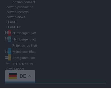
cozmo connect
cozmo production
cozmo records
cozmo news
FLASH
FLASH UP
Nürnberger Blatt
Hamburger Blatt
Fränkisches Blatt
Münchener Blatt
Stuttgarter Blatt
KULINARIKUM.
Raffi Gasser
DE
HINWEISGEBER
Hast du
Hinweise
? Teile sie vertraulich mit dem
Hamburger Blatt
–
per Post, E-Mail, Telefon oder anonymem Briefkasten –
Hier mehr
erfahren
.