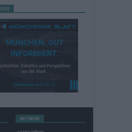
ZEIGE
NETZWERK
cozmo infinity