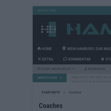
AUGUST 2026
HOME
MEIN HAMBURG | DAS MA
EXTRA
KOMMENTAR
ST
COZMO MEDIA GROUP
MEDIADATEN
NEWSTICKER
[ Mai 2026 ]
Bulgarien gewin
aus Wien
EUROVISION
STARTSEITE
Coaches
[ Mai 2026 ]
Das Papierboot 
Highlights
EUROVISION
Coaches