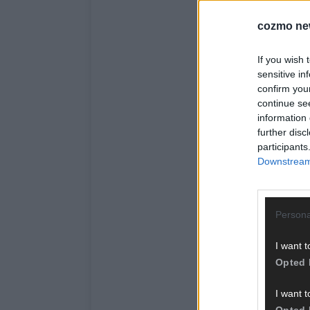
cozmo ne
If you wish 
sensitive in
confirm you
continue se
information 
further disc
participants
Downstream 
Persona
I want t
Opted 
I want t
Opted 