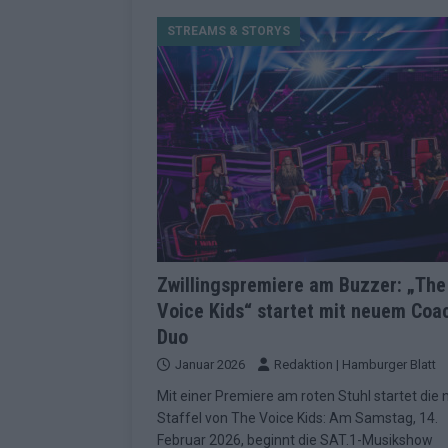
[ Mai 2026 ]
Dänemark eröffn
STREAMS & STORYS
2026 im Überblick
EUROV
[ Mai 2026 ]
Alle 25 ESC-Fin
KOMMENTAR
[ Mai 2026 ]
Vier Sieger gle
Geschichte der ESC-Wertun
[ Mai 2026 ]
Das Warten hat 
EUROVISION
[ Mai 2026 ]
„Unknown“ war s
Zwillingspremiere am Buzzer: „The
Voice Kids“ startet mit neuem Coa
redaktionellen Urteil
KOM
Duo
[ Mai 2026 ]
ESC-Halbfinale 
Januar 2026
Redaktion | Hamburger Blatt
Schluss?
EXTRA
Mit einer Premiere am roten Stuhl startet die
[ Juni 2026 ]
Europa-Park 20
Staffel von The Voice Kids: Am Samstag, 14.
Februar 2026, beginnt die SAT.1-Musikshow
Kino
EXTRA