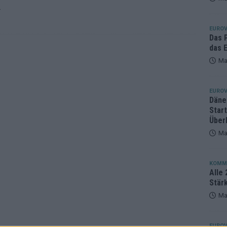
.
eger, der klar überzeugt – und eine Debatte, die nicht aufhört
EUROV
Das 
das E
Ma
EUROV
Däne
Star
Über
Ma
KOMM
Alle 
Stär
Ma
EUROV