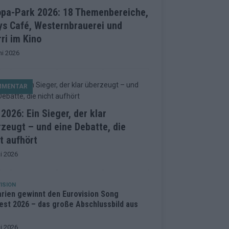
opa-Park 2026: 18 Themenbereiche,
ys Café, Westernbrauerei und
ri im Kino
ni 2026
MMENTAR
2026: Ein Sieger, der klar
zeugt – und eine Debatte, die
t aufhört
i 2026
ISION
arien gewinnt den Eurovision Song
est 2026 – das große Abschlussbild aus
i 2026