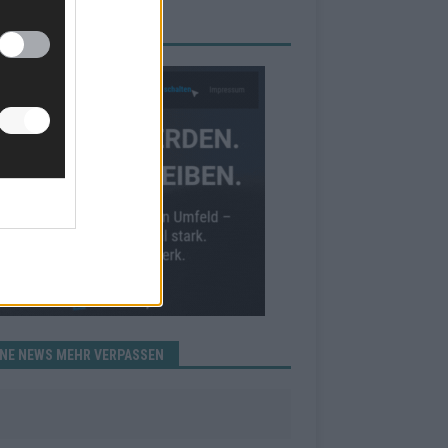
RBE BEI UNS!
INE NEWS MEHR VERPASSEN