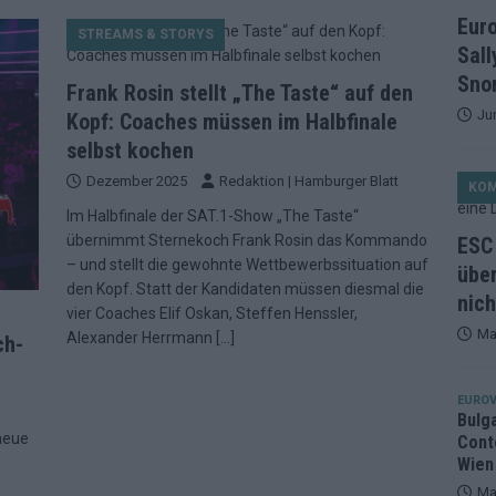
et, Österreich beschließt: Die Startreihenfolge des ESC-Finales
Eur
STREAMS & STORYS
ISION
Sall
alisten auf dem Prüfstand: Stärken, Schwächen und unsere Tipps
Snor
Frank Rosin stellt „The Taste“ auf den
Ju
Kopf: Coaches müssen im Halbfinale
selbst kochen
ichzeitig, Manipulationsverdacht, Jury-Comeback: Die turbulente
Dezember 2025
Redaktion | Hamburger Blatt
KO
g
EUROVISION
Im Halbfinale der SAT.1-Show „The Taste“
ein Ende: ESC 2026 – alle 26 Finalteilnehmer für Wien im Überblick
übernimmt Sternekoch Frank Rosin das Kommando
ESC 
– und stellt die gewohnte Wettbewerbssituation auf
über
den Kopf. Statt der Kandidaten müssen diesmal die
nich
tark, der Rest war nett: Das zweite ESC-Halbfinale im
vier Coaches Elif Oskan, Steffen Henssler,
Ma
Alexander Herrmann
[…]
ch-
MENTAR
2 in Zahlen: Wer kommt fast sicher weiter – und wer zittert bis zum
EUROV
Bulg
 neue
Cont
26: 18 Themenbereiche, Sallys Café, Westernbrauerei und Snorri im
Wien
Ma