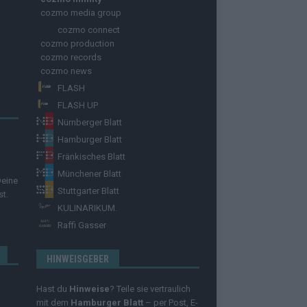
cozmo media group
cozmo connect
cozmo production
cozmo records
cozmo news
FLASH
FLASH UP
Nürnberger Blatt
Hamburger Blatt
Fränkisches Blatt
Münchener Blatt
Deine
Stuttgarter Blatt
st.
KULINARIKUM.
Raffi Gasser
HINWEISGEBER
Hast du
Hinweise
? Teile sie vertraulich
mit dem
Hamburger Blatt
– per Post, E-