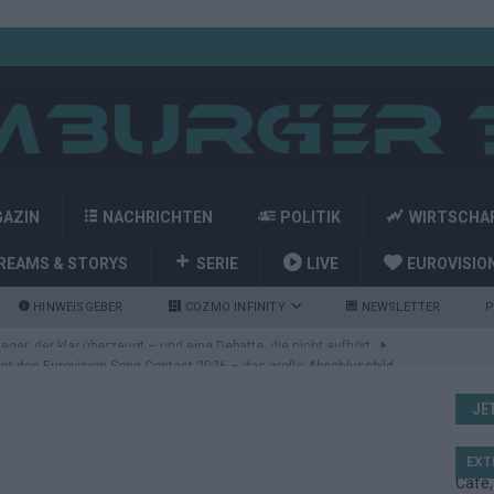
GAZIN
NACHRICHTEN
POLITIK
WIRTSCHA
REAMS & STORYS
SERIE
LIVE
EUROVISIO
HINWEISGEBER
COZMO INFINITY
NEWSLETTER
P
nt den Eurovision Song Contest 2026 – das große Abschlussbild
JE
kommt aus Basel: JJ eröffnet das ESC-Finale in Wien – alle Show-
EXT