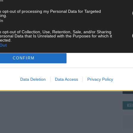
WE
to opt-out of processing my Personal Data for Targeted
ing.
In
o opt-out of Collection, Use, Retention, Sale, and/or Sharing
ersonal Data that Is Unrelated with the Purposes for which it
lected.
Out
CONFIRM
Data Deletion
Data Access
Privacy Policy
KE