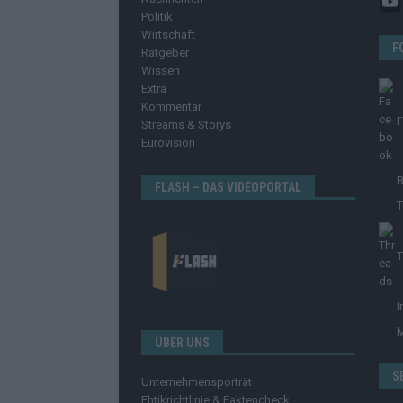
Politik
Wirtschaft
F
Ratgeber
Wissen
Extra
Kommentar
Streams & Storys
Eurovision
B
FLASH – DAS VIDEOPORTAL
T
T
I
ÜBER UNS
S
Unternehmensporträt
Ehtikrichtlinie & Faktencheck