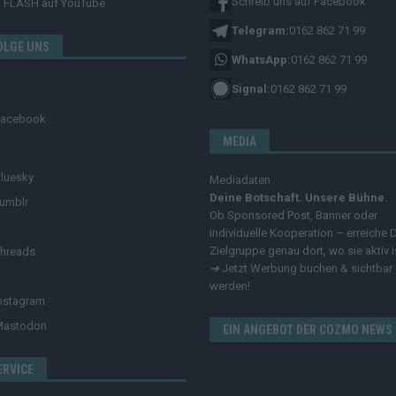
Schreib uns auf Facebook
FLASH
auf YouTube
Telegram:
0162 862 71 99
OLGE UNS
WhatsApp:
0162 862 71 99
Signal:
0162 862 71 99
Facebook
MEDIA
luesky
Mediadaten
Deine Botschaft. Unsere Bühne.
umblr
Ob Sponsored Post, Banner oder
individuelle Kooperation – erreiche 
Zielgruppe genau dort, wo sie aktiv i
hreads
➔
Jetzt Werbung buchen & sichtbar
werden!
nstagram
Mastodon
EIN ANGEBOT DER COZMO NEWS
ERVICE