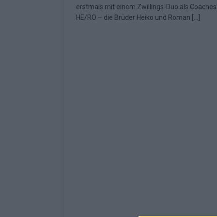
erstmals mit einem Zwillings-Duo als Coaches
[ Mai 2026 ]
ESC 2026: Ein Si
HE/RO – die Brüder Heiko und Roman
[…]
KOMMENTAR