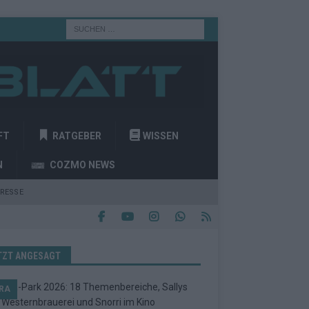
FT
RATGEBER
WISSEN
N
COZMO NEWS
RESSE
TZT ANGESAGT
RA