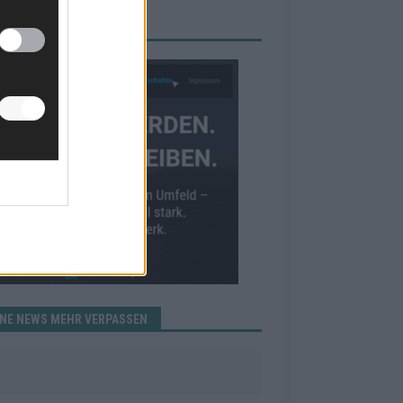
RBE BEI UNS!
INE NEWS MEHR VERPASSEN