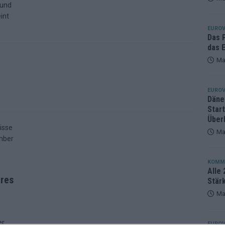
 und
eger, der klar überzeugt – und eine Debatte, die nicht aufhört
int
EUROV
Das 
das E
Ma
EUROV
Däne
Star
Über
Ma
KOMM
Alle 
ures
Stär
Ma
er
EUROV