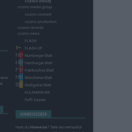
cozmo infinity
cozmo media group
cozmo connect
cozmo production
cozmo records
cozmo news
FLASH
FLASH UP
Nürnberger Blatt
Hamburger Blatt
Fränkisches Blatt
Deine
Münchener Blatt
st.
Stuttgarter Blatt
KULINARIKUM.
Raffi Gasser
HINWEISGEBER
Hast du
Hinweise
? Teile sie vertraulich