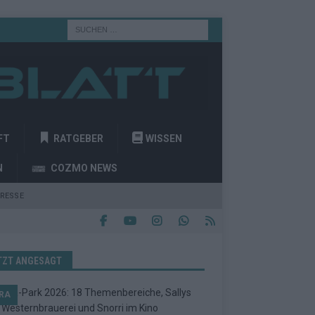
FT
RATGEBER
WISSEN
N
COZMO NEWS
RESSE
TZT ANGESAGT
RA