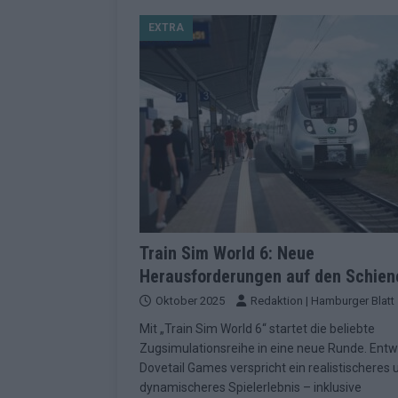
[ Mai 2026 ]
Dänemark eröffn
EXTRA
2026 im Überblick
EUROV
[ Mai 2026 ]
Alle 25 ESC-Fin
KOMMENTAR
[ Mai 2026 ]
Vier Sieger gle
Geschichte der ESC-Wertun
[ Mai 2026 ]
Das Warten hat 
EUROVISION
[ Mai 2026 ]
„Unknown“ war s
Train Sim World 6: Neue
Herausforderungen auf den Schien
redaktionellen Urteil
KOM
Oktober 2025
Redaktion | Hamburger Blatt
[ Mai 2026 ]
ESC-Halbfinale 
Mit „Train Sim World 6“ startet die beliebte
Schluss?
EXTRA
Zugsimulationsreihe in eine neue Runde. Entw
[ Juni 2026 ]
Europa-Park 20
Dovetail Games verspricht ein realistischeres 
dynamischeres Spielerlebnis – inklusive
Kino
EXTRA