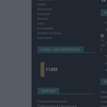
Politik
Wirtschaft
F
Ratgeber
Wissen
Extra
Kommentar
B
Streams & Storys
Eurovision
T
FLASH – DAS VIDEOPORTAL
T
I
S
ÜBER UNS
Gew
Date
Unternehmensporträt
Date
Ehtikrichtlinie & Faktencheck
Date