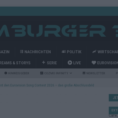
GAZIN
NACHRICHTEN
POLITIK
WIRTSCHA
REAMS & STORYS
SERIE
LIVE
EUROVISIO
HINWEISGEBER
COZMO INFINITY
NEWSLETTER
P
nt den Eurovision Song Contest 2026 – das große Abschlussbild
JE
kommt aus Basel: JJ eröffnet das ESC-Finale in Wien – alle Show-
EXT