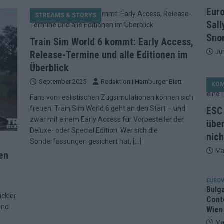
et, Österreich beschließt: Die Startreihenfolge des ESC-Finales
Eur
STREAMS & STORYS
ISION
Sall
alisten auf dem Prüfstand: Stärken, Schwächen und unsere Tipps
Snor
Train Sim World 6 kommt: Early Access,
Ju
Release-Termine und alle Editionen im
Überblick
ichzeitig, Manipulationsverdacht, Jury-Comeback: Die turbulente
September 2025
Redaktion | Hamburger Blatt
KO
g
EUROVISION
Fans von realistischen Zugsimulationen können sich
ein Ende: ESC 2026 – alle 26 Finalteilnehmer für Wien im Überblick
freuen: Train Sim World 6 geht an den Start – und
ESC 
zwar mit einem Early Access für Vorbesteller der
über
Deluxe- oder Special Edition. Wer sich die
nich
tark, der Rest war nett: Das zweite ESC-Halbfinale im
Sonderfassungen gesichert hat,
[…]
Ma
en
MENTAR
2 in Zahlen: Wer kommt fast sicher weiter – und wer zittert bis zum
EUROV
Bulg
ickler
Cont
26: 18 Themenbereiche, Sallys Café, Westernbrauerei und Snorri im
und
Wien
Ma