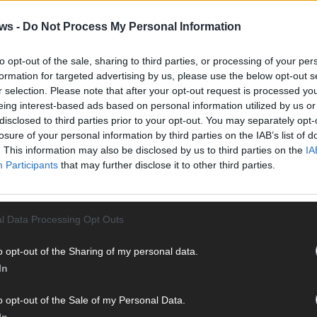
Vier 
ste
Mani
ws -
Do Not Process My Personal Information
on
turb
s
Ma
to opt-out of the sale, sharing to third parties, or processing of your per
formation for targeted advertising by us, please use the below opt-out s
r selection. Please note that after your opt-out request is processed y
eing interest-based ads based on personal information utilized by us or
AN
disclosed to third parties prior to your opt-out. You may separately opt-
losure of your personal information by third parties on the IAB’s list of
. This information may also be disclosed by us to third parties on the
IA
Participants
that may further disclose it to other third parties.
l Data Processing Opt Outs
o opt-out of the Sharing of my personal data.
In
o opt-out of the Sale of my Personal Data.
In