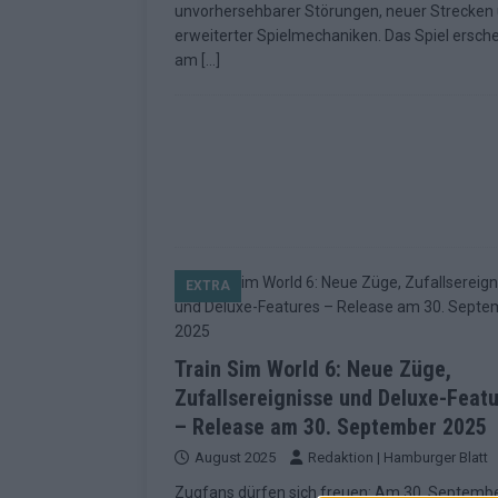
unvorhersehbarer Störungen, neuer Strecken
[ Mai 2026 ]
ESC 2026: Ein Si
erweiterter Spielmechaniken. Das Spiel ersche
am
[…]
KOMMENTAR
EXTRA
Train Sim World 6: Neue Züge,
Zufallsereignisse und Deluxe-Feat
– Release am 30. September 2025
August 2025
Redaktion | Hamburger Blatt
Zugfans dürfen sich freuen: Am 30. Septemb