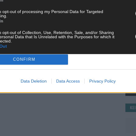
WE
to opt-out of processing my Personal Data for Targeted
ing.
In
o opt-out of Collection, Use, Retention, Sale, and/or Sharing
ersonal Data that Is Unrelated with the Purposes for which it
lected.
Out
CONFIRM
Data Deletion
Data Access
Privacy Policy
KE