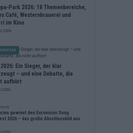
opa-Park 2026: 18 Themenbereiche,
ys Café, Westernbrauerei und
ri im Kino
ni 2026
MMENTAR
2026: Ein Sieger, der klar
zeugt – und eine Debatte, die
t aufhört
i 2026
ISION
arien gewinnt den Eurovision Song
est 2026 – das große Abschlussbild aus
i 2026