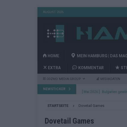
AUGUST 2026
HOME
MEIN HAMBURG | DAS MA
EXTRA
KOMMENTAR
ST
COZMO MEDIA GROUP
MEDIADATEN
NEWSTICKER
[ Mai 2026 ]
Bulgarien gewin
aus Wien
EUROVISION
STARTSEITE
Dovetail Games
[ Mai 2026 ]
Das Papierboot 
Highlights
EUROVISION
Dovetail Games