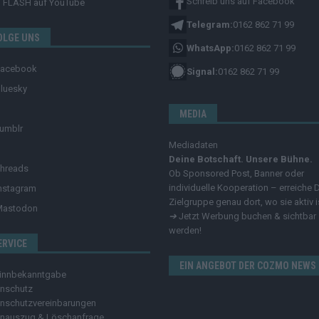
Schreib uns auf Facebook
FLASH
auf YouTube
Telegram:
0162 862 71 99
OLGE UNS
WhatsApp:
0162 862 71 99
Facebook
Signal:
0162 862 71 99
luesky
MEDIA
umblr
Mediadaten
Deine Botschaft. Unsere Bühne.
hreads
Ob Sponsored Post, Banner oder
individuelle Kooperation – erreiche 
nstagram
Zielgruppe genau dort, wo sie aktiv i
Mastodon
➔
Jetzt Werbung buchen & sichtbar
werden!
ERVICE
EIN ANGEBOT DER COZMO NEWS
innbekanntgabe
nschutz
nschutzvereinbarungen
nauszug & Löschanfrage