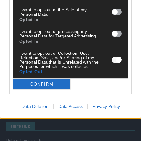
I want to opt-out of the Sale of my
Personal Data.
Opted In
SCHNELL ZUM RESSORT
I want to opt-out of processing my
Nachrichten
Personal Data for Targeted Advertising.
Opted In
Politik
Wirtschaft
I want to opt-out of Collection, Use,
Ratgeber
Retention, Sale, and/or Sharing of my
Wissen
Personal Data that Is Unrelated with the
Purposes for which it was collected.
Extra
Opted Out
Kommentar
Streams & Storys
CONFIRM
Eurovision
FLASH – DAS VIDEOPORTAL
Data Deletion
Data Access
Privacy Policy
ÜBER UNS
Unternehmensporträt