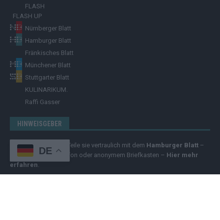
FLASH
FLASH UP
Nürnberger Blatt
Hamburger Blatt
Fränkisches Blatt
Münchener Blatt
Stuttgarter Blatt
KULINARIKUM.
Raffi Gasser
HINWEISGEBER
Hast du
Hinweise
? Teile sie vertraulich mit dem
Hamburger Blatt
–
DE
per Post, E-Mail, Telefon oder anonymem Briefkasten –
Hier mehr
erfahren
.
Copyright
© 2025 | cozmo infinity n.e.V. | cozmo media group Verlag