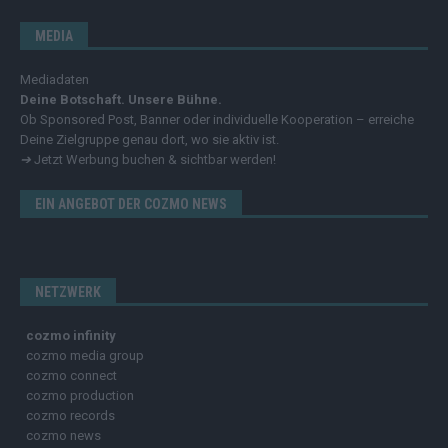
MEDIA
Mediadaten
Deine Botschaft. Unsere Bühne.
Ob Sponsored Post, Banner oder individuelle Kooperation – erreiche
Deine Zielgruppe genau dort, wo sie aktiv ist.
➔
Jetzt Werbung buchen & sichtbar werden!
EIN ANGEBOT DER COZMO NEWS
NETZWERK
cozmo infinity
cozmo media group
cozmo connect
cozmo production
cozmo records
cozmo news