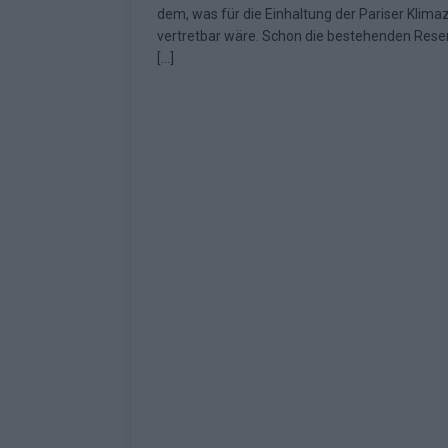
dem, was für die Einhaltung der Pariser Klimaz
[ Mai 2026 ]
ESC 2026: Ein Si
vertretbar wäre. Schon die bestehenden Rese
[…]
KOMMENTAR