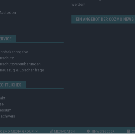
werden!
Mastodon
EIN ANGEBOT DER COZMO NEWS
ERVICE
innbekanntgabe
nschutz
nschutzvereinbarungen
nauszug & Löschanfrage
ECHTLICHES
akt
se
ressum
nachweis
OZMO MEDIA GROUP
MEDIADATEN
HINWEISGEBER
C