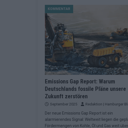
[ Mai 2026 ]
Dänemark eröffn
KOMMENTAR
2026 im Überblick
EUROV
[ Mai 2026 ]
Alle 25 ESC-Fin
KOMMENTAR
[ Mai 2026 ]
Vier Sieger gle
Geschichte der ESC-Wertun
[ Mai 2026 ]
Das Warten hat 
EUROVISION
[ Mai 2026 ]
„Unknown“ war s
Emissions Gap Report: Warum
Deutschlands fossile Pläne unsere
redaktionellen Urteil
KOM
Zukunft zerstören
[ Mai 2026 ]
ESC-Halbfinale 
September 2025
Redaktion | Hamburger Bl
Schluss?
EXTRA
Der neue Emissions Gap Report ist ein
[ Juni 2026 ]
Europa-Park 20
alarmierendes Signal: Weltweit liegen die gep
Fördermengen von Kohle, Öl und Gas weit übe
Kino
EXTRA