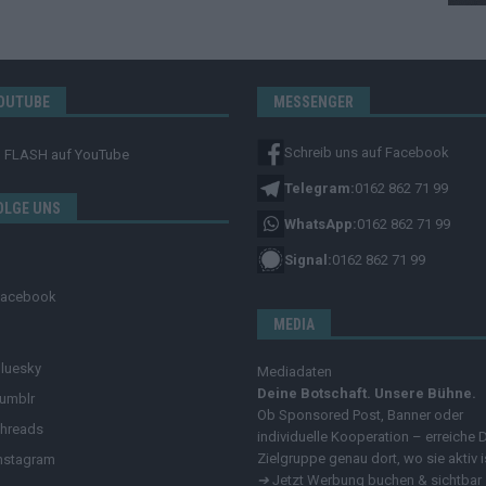
OUTUBE
MESSENGER
Schreib uns auf Facebook
FLASH
auf YouTube
Telegram:
0162 862 71 99
OLGE UNS
WhatsApp:
0162 862 71 99
Signal:
0162 862 71 99
Facebook
MEDIA
luesky
Mediadaten
Deine Botschaft. Unsere Bühne.
umblr
Ob Sponsored Post, Banner oder
hreads
individuelle Kooperation – erreiche 
Zielgruppe genau dort, wo sie aktiv i
nstagram
➔
Jetzt Werbung buchen & sichtbar