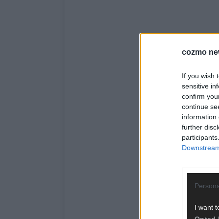
cozmo ne
If you wish 
sensitive in
confirm you
continue se
information 
further disc
participants
Downstream 
Persona
I want t