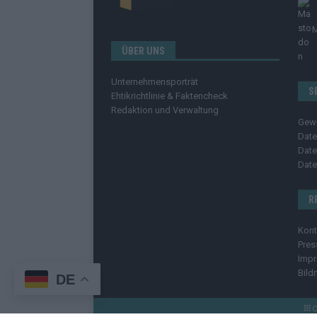
ÜBER UNS
Unternehmensporträt
S
Ehtikrichtlinie & Faktencheck
Redaktion und Verwaltung
Gew
Date
Date
Date
R
Kont
Pres
Imp
Bild
DE
C