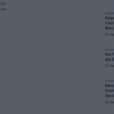
iele
eger, der klar überzeugt – und eine Debatte, die nicht aufhört
rven
EUROV
Bulg
Cont
Wien
Ma
EUROV
Das 
das E
Ma
EUROV
Däne
Star
Über
Ma