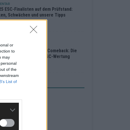
ENTAR
25 ESC-Finalisten auf dem Prüfstand:
ken, Schwächen und unsere Tipps
i 2026
ISION
Sieger gleichzeitig,
sonal or
pulationsverdacht, Jury-Comeback: Die
ection to
ulente Geschichte der ESC-Wertung
ou may
 personal
i 2026
out of the
 downstream
B’s List of
ZEIGE