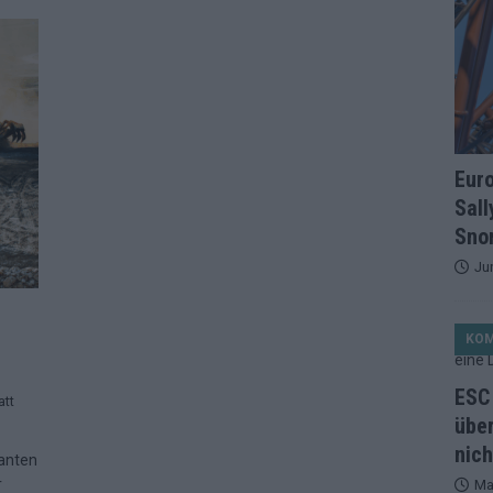
et, Österreich beschließt: Die Startreihenfolge des ESC-Finales
ISION
alisten auf dem Prüfstand: Stärken, Schwächen und unsere Tipps
ichzeitig, Manipulationsverdacht, Jury-Comeback: Die turbulente
Eur
g
EUROVISION
Sall
ein Ende: ESC 2026 – alle 26 Finalteilnehmer für Wien im Überblick
Snor
Ju
tark, der Rest war nett: Das zweite ESC-Halbfinale im
MENTAR
KO
2 in Zahlen: Wer kommt fast sicher weiter – und wer zittert bis zum
ESC 
att
über
nich
26: 18 Themenbereiche, Sallys Café, Westernbrauerei und Snorri im
lanten
r
Ma