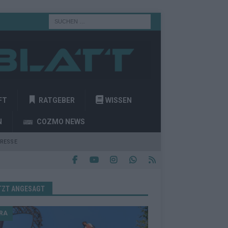
FT
RATGEBER
WISSEN
N
COZMO NEWS
RESSE
TZT ANGESAGT
RA