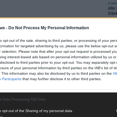
KOMM
Alle 
Stär
Ma
ws -
Do Not Process My Personal Information
EUROV
Vier 
to opt-out of the sale, sharing to third parties, or processing of your per
Mani
formation for targeted advertising by us, please use the below opt-out s
turb
r selection. Please note that after your opt-out request is processed y
eing interest-based ads based on personal information utilized by us or
Ma
disclosed to third parties prior to your opt-out. You may separately opt-
losure of your personal information by third parties on the IAB’s list of
. This information may also be disclosed by us to third parties on the
IA
AN
Participants
that may further disclose it to other third parties.
l Data Processing Opt Outs
o opt-out of the Sharing of my personal data.