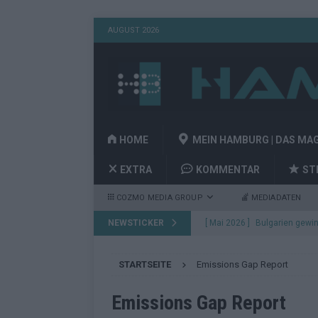
AUGUST 2026
HOME
MEIN HAMBURG | DAS MA
EXTRA
KOMMENTAR
ST
COZMO MEDIA GROUP
MEDIADATEN
NEWSTICKER
[ Mai 2026 ]
Bulgarien gewin
aus Wien
EUROVISION
STARTSEITE
Emissions Gap Report
[ Mai 2026 ]
Das Papierboot 
Highlights
EUROVISION
Emissions Gap Report