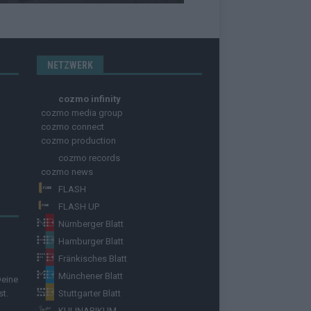
NETZWERK
cozmo infinity
cozmo media group
cozmo connect
cozmo production
cozmo records
cozmo news
FLASH
FLASH UP
Nürnberger Blatt
Hamburger Blatt
Fränkisches Blatt
Münchener Blatt
Deine
st.
Stuttgarter Blatt
KULINARIKUM.