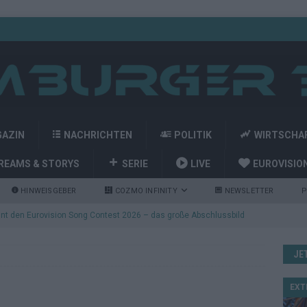
GAZIN
NACHRICHTEN
POLITIK
WIRTSCHA
REAMS & STORYS
SERIE
LIVE
EUROVISIO
HINWEISGEBER
COZMO INFINITY
NEWSLETTER
P
nt den Eurovision Song Contest 2026 – das große Abschlussbild
JE
kommt aus Basel: JJ eröffnet das ESC-Finale in Wien – alle Show-
EXT