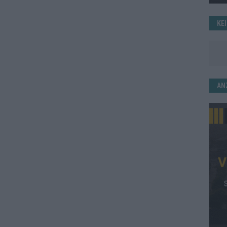
KE
AN