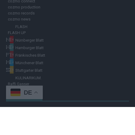
cozmo connect
cozmo production
cozmo records
cozmo news
FLASH
FLASH UP
Nürnberger Blatt
Hamburger Blatt
Fränkisches Blatt
Münchener Blatt
Stuttgarter Blatt
KULINARIKUM.
Raffi Gasser
DE
HINWEISGEBER
Hast du
Hinweise
? Teile sie vertraulich mit dem
Hamburger Blatt
–
per Post, E-Mail, Telefon oder anonymem Briefkasten –
Hier mehr
erfahren
.