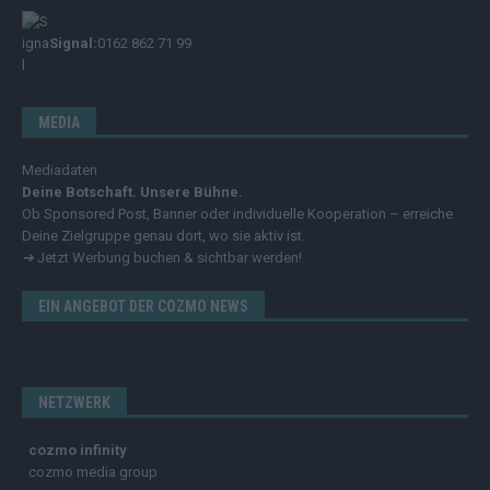
Signal:
0162 862 71 99
MEDIA
Mediadaten
Deine Botschaft. Unsere Bühne.
Ob Sponsored Post, Banner oder individuelle Kooperation – erreiche
Deine Zielgruppe genau dort, wo sie aktiv ist.
➔
Jetzt Werbung buchen & sichtbar werden!
EIN ANGEBOT DER COZMO NEWS
NETZWERK
cozmo infinity
cozmo media group