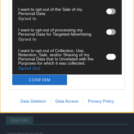
I want to opt-out of the Sale of my
Personal Data.
Opted In
SCHNELL ZUM RESSORT
I want to opt-out of processing my
Nachrichten
Personal Data for Targeted Advertising.
Opted In
Politik
Wirtschaft
I want to opt-out of Collection, Use,
Ratgeber
Retention, Sale, and/or Sharing of my
Wissen
Personal Data that Is Unrelated with the
Purposes for which it was collected.
Extra
Opted Out
Kommentar
Streams & Storys
CONFIRM
Eurovision
FLASH – DAS VIDEOPORTAL
Data Deletion
Data Access
Privacy Policy
ÜBER UNS
Unternehmensporträt