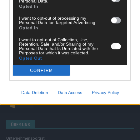
Personal Data.
Opted In
Nachrichten
Politik
I want to opt-out of processing my
Wirtschaft
Personal Data for Targeted Advertising.
Ratgeber
Opted In
Wissen
Extra
I want to opt-out of Collection, Use,
Retention, Sale, and/or Sharing of my
Kommentar
Personal Data that Is Unrelated with the
Streams & Storys
Purposes for which it was collected.
Opted Out
Eurovision
CONFIRM
FLASH – DAS VIDEOPORTAL
Data Deletion
Data Access
Privacy Policy
ÜBER UNS
Unternehmensporträt