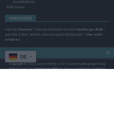
KULINARIKUM.
Raffi Gasser
HINWEISGEBER
Hast du
Hinweise
? Teile sie vertraulich mit dem
Hamburger Blatt
–
per Post, E-Mail, Telefon oder anonymem Briefkasten –
Hier mehr
erfahren
.
DE
Copyright
© 2025 | cozmo infinity n.e.V. | cozmo media group Verlag
Raffi Gasser | Das
Hamburger Blatt
ist deine zuverlässige Quelle für
aktuelle Nachrichten aus Deutschland und der Welt. Wir berichten
unabhängig, fundiert und verständlich – online, mobil und crossmedial.
Alle Inhalte auf dieser Website – Texte, Videos, Logos und Design –
sind urheberrechtlich geschützt
. Kopieren, Vervielfältigen oder
Weitergeben ohne unsere Zustimmung ist nicht erlaubt. Bei Interesse
an einer Nutzung wende dich bitte an unsere Redaktion. Einige Artikel
enthalten Affiliate-Links oder Anzeige-Links (z. B. farblich markiert oder
unterstrichen). Wenn du darüber ein Produkt kaufst, erhalten wir eine
kleine Provision – für dich entstehen keine Zusatzkosten. Der Kauf