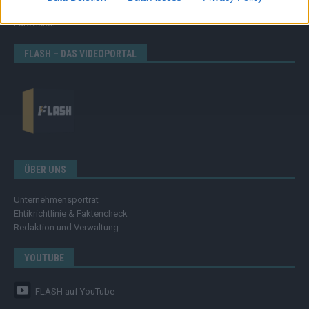
Streams & Storys
Eurovision
FLASH – DAS VIDEOPORTAL
ÜBER UNS
Unternehmensporträt
Ehtikrichtlinie & Faktencheck
Redaktion und Verwaltung
YOUTUBE
FLASH
auf YouTube