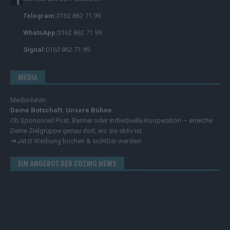
Telegram:
0162 862 71 99
WhatsApp:
0162 862 71 99
Signal:
0162 862 71 99
MEDIA
Mediadaten
Deine Botschaft. Unsere Bühne.
Ob Sponsored Post, Banner oder individuelle Kooperation – erreiche
Deine Zielgruppe genau dort, wo sie aktiv ist.
➔
Jetzt Werbung buchen & sichtbar werden!
EIN ANGEBOT DER COZMO NEWS