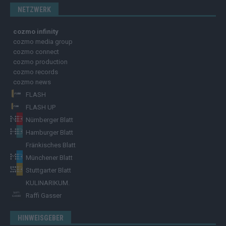
NETZWERK
cozmo infinity
cozmo media group
cozmo connect
cozmo production
cozmo records
cozmo news
FLASH
FLASH UP
Nürnberger Blatt
Hamburger Blatt
Fränkisches Blatt
Münchener Blatt
Stuttgarter Blatt
KULINARIKUM.
Raffi Gasser
HINWEISGEBER