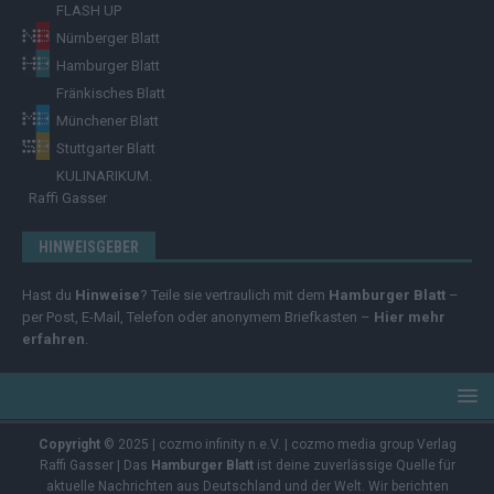
FLASH UP
Nürnberger Blatt
Hamburger Blatt
Fränkisches Blatt
Münchener Blatt
Stuttgarter Blatt
KULINARIKUM.
Raffi Gasser
HINWEISGEBER
Hast du
Hinweise
? Teile sie vertraulich mit dem
Hamburger Blatt
–
per Post, E-Mail, Telefon oder anonymem Briefkasten –
Hier mehr
erfahren
.
Copyright
© 2025 | cozmo infinity n.e.V. | cozmo media group Verlag
Raffi Gasser | Das
Hamburger Blatt
ist deine zuverlässige Quelle für
aktuelle Nachrichten aus Deutschland und der Welt. Wir berichten