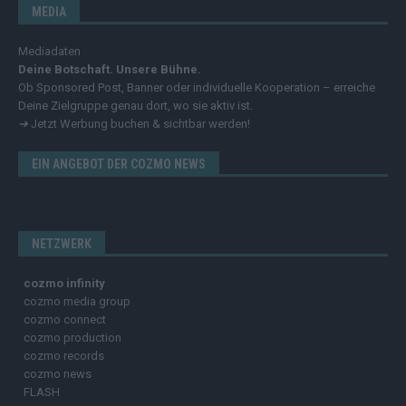
MEDIA
Mediadaten
Deine Botschaft. Unsere Bühne.
Ob Sponsored Post, Banner oder individuelle Kooperation – erreiche
Deine Zielgruppe genau dort, wo sie aktiv ist.
➔
Jetzt Werbung buchen & sichtbar werden!
EIN ANGEBOT DER COZMO NEWS
NETZWERK
cozmo infinity
cozmo media group
cozmo connect
cozmo production
cozmo records
cozmo news
FLASH