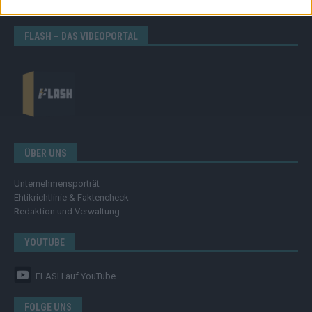
Eurovision
FLASH – DAS VIDEOPORTAL
ÜBER UNS
Unternehmensporträt
Ehtikrichtlinie & Faktencheck
Redaktion und Verwaltung
YOUTUBE
FLASH
auf YouTube
FOLGE UNS