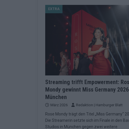
[ Mai 2026 ]
Dänemark eröffn
EXTRA
2026 im Überblick
EUROV
[ Mai 2026 ]
Alle 25 ESC-Fin
KOMMENTAR
[ Mai 2026 ]
Vier Sieger gle
Geschichte der ESC-Wertun
[ Mai 2026 ]
Das Warten hat 
EUROVISION
[ Mai 2026 ]
„Unknown“ war s
Streaming trifft Empowerment: Ro
Mondy gewinnt Miss Germany 2026
redaktionellen Urteil
KOM
München
[ Mai 2026 ]
ESC-Halbfinale 
März 2026
Redaktion | Hamburger Blatt
Schluss?
EXTRA
Rose Mondy trägt den Titel „Miss Germany“ 2
[ Juni 2026 ]
Europa-Park 20
Die Streamerin setzte sich im Finale in den Ba
Studios in München gegen zwei weitere
Kino
EXTRA