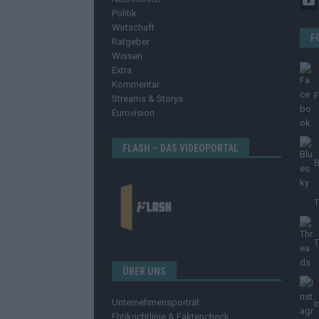
Politik
Wirtschaft
F
Ratgeber
Wissen
Extra
Kommentar
Streams & Storys
Eurovision
FLASH – DAS VIDEOPORTAL
B
T
T
ÜBER UNS
Unternehmensporträt
I
Ehtikrichtlinie & Faktencheck