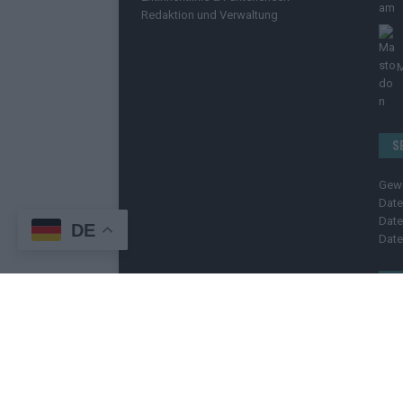
Redaktion und Verwaltung
S
Gew
Date
Date
DE
Date
R
Kont
Pres
Imp
Bild