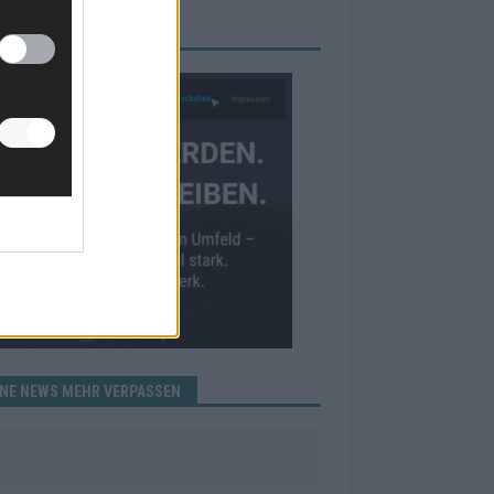
RBE BEI UNS!
INE NEWS MEHR VERPASSEN