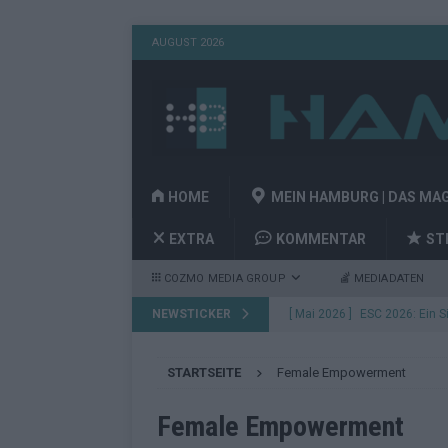
AUGUST 2026
HOME
MEIN HAMBURG | DAS MA
EXTRA
KOMMENTAR
ST
COZMO MEDIA GROUP
MEDIADATEN
NEWSTICKER
[ Mai 2026 ]
Bulgarien gewin
aus Wien
EUROVISION
STARTSEITE
Female Empowerment
[ Mai 2026 ]
Das Papierboot 
Highlights
EUROVISION
Female Empowerment