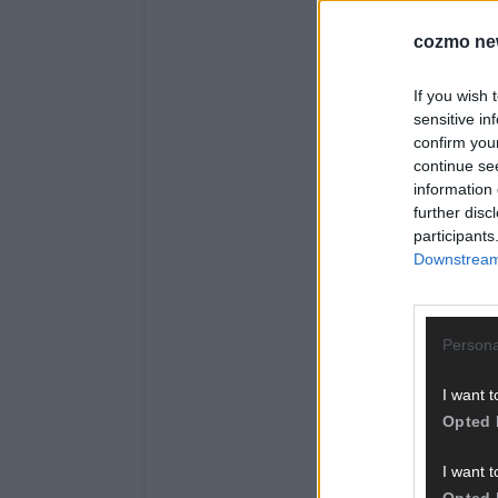
cozmo ne
If you wish 
sensitive in
confirm you
continue se
information 
further disc
participants
Downstream 
Persona
I want t
Opted 
I want t
Opted 