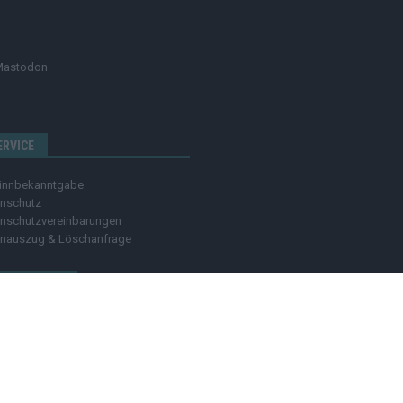
Mastodon
ERVICE
innbekanntgabe
nschutz
nschutzvereinbarungen
nauszug & Löschanfrage
ECHTLICHES
akt
se
ressum
nachweis