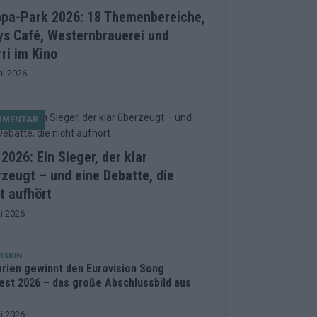
opa-Park 2026: 18 Themenbereiche,
ys Café, Westernbrauerei und
ri im Kino
ni 2026
MMENTAR
2026: Ein Sieger, der klar
zeugt – und eine Debatte, die
t aufhört
i 2026
ISION
arien gewinnt den Eurovision Song
est 2026 – das große Abschlussbild aus
i 2026