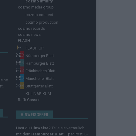
cozmo infinity
cozmo media group
cozmo connect
cozmo production
cozmo records
cozmo news
FLASH
FLASH UP
Nürnberger Blatt
Hamburger Blatt
Fränkisches Blatt
Münchener Blatt
Deine
st.
Stuttgarter Blatt
KULINARIKUM.
Raffi Gasser
HINWEISGEBER
Hast du
Hinweise
? Teile sie vertraulich
mit dem
Hamburger Blatt
– per Post, E-