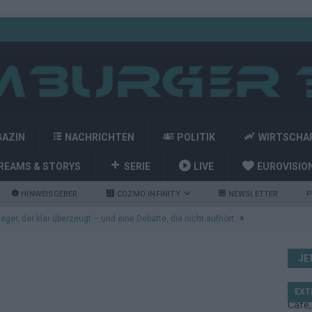
GAZIN
NACHRICHTEN
POLITIK
WIRTSCHA
REAMS & STORYS
SERIE
LIVE
EUROVISIO
HINWEISGEBER
COZMO INFINITY
NEWSLETTER
P
nt den Eurovision Song Contest 2026 – das große Abschlussbild
JE
kommt aus Basel: JJ eröffnet das ESC-Finale in Wien – alle Show-
EXT