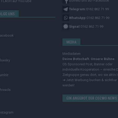
Schreib uns auf Facebook
FLASH
auf YouTube
Telegram:
0162 862 71 99
OLGE UNS
WhatsApp:
0162 862 71 99
Signal:
0162 862 71 99
Facebook
MEDIA
Mediadaten
Deine Botschaft. Unsere Bühne.
luesky
Ob Sponsored Post, Banner oder
individuelle Kooperation – erreiche 
Zielgruppe genau dort, wo sie aktiv i
umblr
➔
Jetzt Werbung buchen & sichtbar
werden!
hreads
EIN ANGEBOT DER COZMO NEWS
nstagram