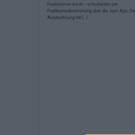
Finalistinnen durch – entschieden per
[ Mai 2026 ]
ESC 2026: Ein Si
Publikumsabstimmung über die Joyn-App. Di
Auszeichnung fiel
[…]
KOMMENTAR