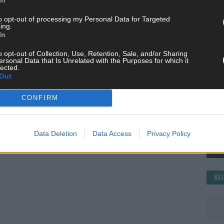
WE
to opt-out of processing my Personal Data for Targeted
ing.
In
o opt-out of Collection, Use, Retention, Sale, and/or Sharing
ersonal Data that Is Unrelated with the Purposes for which it
lected.
Out
CONFIRM
Data Deletion
Data Access
Privacy Policy
KE