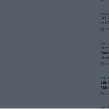
eger, der klar überzeugt – und eine Debatte, die nicht aufhört
e
EUROV
Das 
das E
Ma
EUROV
Däne
Star
Über
Ma
KOMM
Alle 
Stär
Ma
EUROV