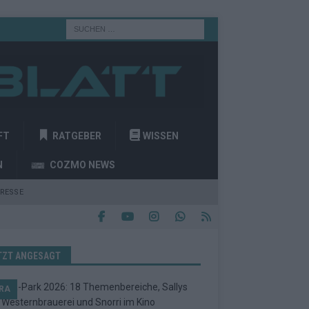
FT
RATGEBER
WISSEN
N
COZMO NEWS
RESSE
TZT ANGESAGT
RA