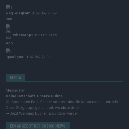
Telegram:
0162 862 71 99
WhatsApp:
0162 862 71 99
Signal:
0162 862 71 99
MEDIA
Mediadaten
Deine Botschaft. Unsere Bühne.
Ob Sponsored Post, Banner oder individuelle Kooperation – erreiche
Deine Zielgruppe genau dort, wo sie aktiv ist.
➔
Jetzt Werbung buchen & sichtbar werden!
EIN ANGEBOT DER COZMO NEWS