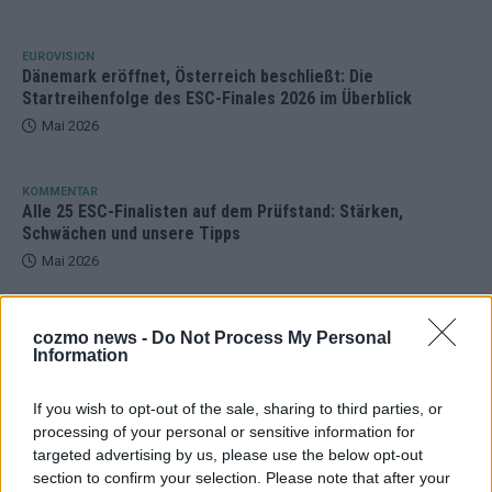
EUROVISION
Dänemark eröffnet, Österreich beschließt: Die
Startreihenfolge des ESC-Finales 2026 im Überblick
Mai 2026
KOMMENTAR
Alle 25 ESC-Finalisten auf dem Prüfstand: Stärken,
Schwächen und unsere Tipps
Mai 2026
EUROVISION
cozmo news -
Do Not Process My Personal
Vier Sieger gleichzeitig, Manipulationsverdacht, Jury-
Information
Comeback: Die turbulente Geschichte der ESC-Wertung
Mai 2026
If you wish to opt-out of the sale, sharing to third parties, or
processing of your personal or sensitive information for
targeted advertising by us, please use the below opt-out
ANZEIGE
section to confirm your selection. Please note that after your