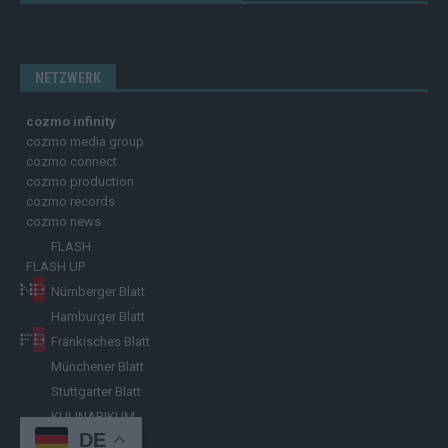
NETZWERK
cozmo infinity
cozmo media group
cozmo connect
cozmo production
cozmo records
cozmo news
FLASH
FLASH UP
Nürnberger Blatt
Hamburger Blatt
Fränkisches Blatt
Münchener Blatt
Stuttgarter Blatt
KULINARIKUM.
DE
Raffi Gasser