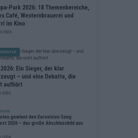
opa-Park 2026: 18 Themenbereiche,
ys Café, Westernbrauerei und
ri im Kino
ni 2026
MMENTAR
2026: Ein Sieger, der klar
zeugt – und eine Debatte, die
t aufhört
i 2026
ISION
arien gewinnt den Eurovision Song
est 2026 – das große Abschlussbild aus
i 2026