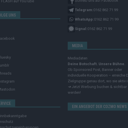
Schreib uns auf Facebook
FLASH
auf YouTube
Telegram:
0162 862 71 99
OLGE UNS
WhatsApp:
0162 862 71 99
Signal:
0162 862 71 99
Facebook
MEDIA
luesky
Mediadaten
Deine Botschaft. Unsere Bühne.
umblr
Ob Sponsored Post, Banner oder
hreads
individuelle Kooperation – erreiche 
Zielgruppe genau dort, wo sie aktiv i
nstagram
➔
Jetzt Werbung buchen & sichtbar
Mastodon
werden!
ERVICE
EIN ANGEBOT DER COZMO NEWS
innbekanntgabe
nschutz
nschutzvereinbarungen