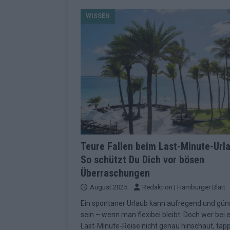
[ Mai 2026 ]
Dänemark eröffn
WISSEN
2026 im Überblick
EUROV
[ Mai 2026 ]
Alle 25 ESC-Fin
KOMMENTAR
[ Mai 2026 ]
Vier Sieger gle
Geschichte der ESC-Wertun
[ Mai 2026 ]
Das Warten hat 
EUROVISION
[ Mai 2026 ]
„Unknown“ war s
Teure Fallen beim Last-Minute-Url
So schützt Du Dich vor bösen
redaktionellen Urteil
KOM
Überraschungen
[ Mai 2026 ]
ESC-Halbfinale 
August 2025
Redaktion | Hamburger Blatt
Schluss?
EXTRA
Ein spontaner Urlaub kann aufregend und gün
[ Juni 2026 ]
Europa-Park 20
sein – wenn man flexibel bleibt. Doch wer bei 
Last-Minute-Reise nicht genau hinschaut, tap
Kino
EXTRA