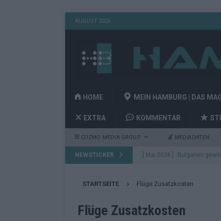
AUGUST 2026
HOME
MEIN HAMBURG | DAS MA
EXTRA
KOMMENTAR
ST
COZMO MEDIA GROUP
MEDIADATEN
NEWSTICKER
[ Mai 2026 ]
Bulgarien gewin
aus Wien
EUROVISION
STARTSEITE
Flüge Zusatzkosten
[ Mai 2026 ]
Das Papierboot 
Highlights
EUROVISION
Flüge Zusatzkosten