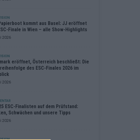
ISION
Papierboot kommt aus Basel: JJ eröffnet
SC-Finale in Wien – alle Show-Highlights
i 2026
ISION
mark eröffnet, Österreich beschließt: Die
treihenfolge des ESC-Finales 2026 im
blick
i 2026
ENTAR
25 ESC-Finalisten auf dem Prüfstand:
ken, Schwächen und unsere Tipps
i 2026
ISION