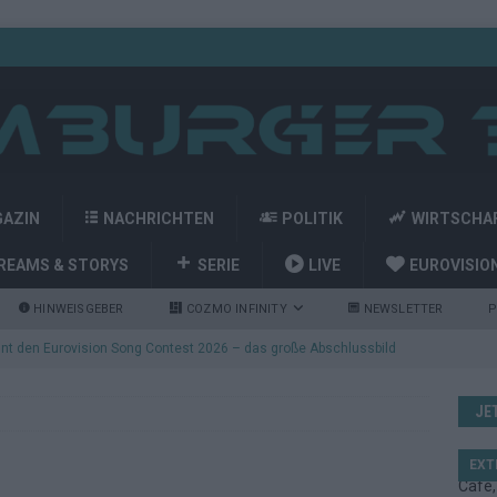
GAZIN
NACHRICHTEN
POLITIK
WIRTSCHA
REAMS & STORYS
SERIE
LIVE
EUROVISIO
HINWEISGEBER
COZMO INFINITY
NEWSLETTER
P
nt den Eurovision Song Contest 2026 – das große Abschlussbild
JE
kommt aus Basel: JJ eröffnet das ESC-Finale in Wien – alle Show-
EXT