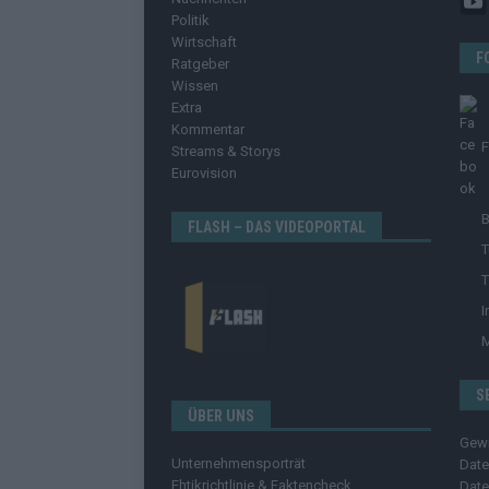
Politik
Wirtschaft
F
Ratgeber
Wissen
Extra
Kommentar
Streams & Storys
Eurovision
B
FLASH – DAS VIDEOPORTAL
T
T
I
S
ÜBER UNS
Gew
Unternehmensporträt
Date
Ehtikrichtlinie & Faktencheck
Date