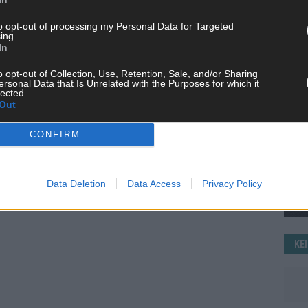
WE
to opt-out of processing my Personal Data for Targeted
ing.
In
o opt-out of Collection, Use, Retention, Sale, and/or Sharing
ersonal Data that Is Unrelated with the Purposes for which it
lected.
Out
CONFIRM
Data Deletion
Data Access
Privacy Policy
KE