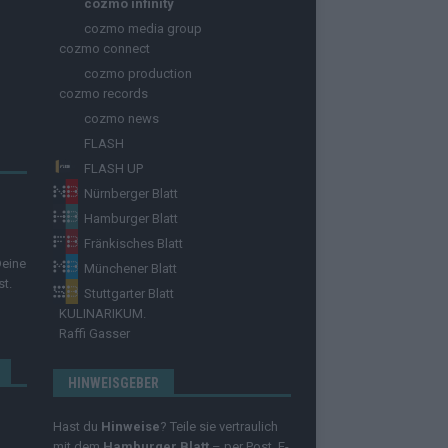
cozmo infinity
cozmo media group
cozmo connect
cozmo production
cozmo records
cozmo news
FLASH
FLASH UP
Nürnberger Blatt
Hamburger Blatt
Fränkisches Blatt
Deine
Münchener Blatt
st.
Stuttgarter Blatt
KULINARIKUM.
Raffi Gasser
HINWEISGEBER
Hast du
Hinweise
? Teile sie vertraulich
mit dem
Hamburger Blatt
– per Post, E-