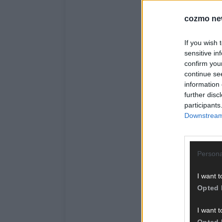
cozmo ne
If you wish 
sensitive in
confirm you
continue se
information 
further disc
participants
Downstream 
Persona
I want t
Opted 
I want t
Opted 