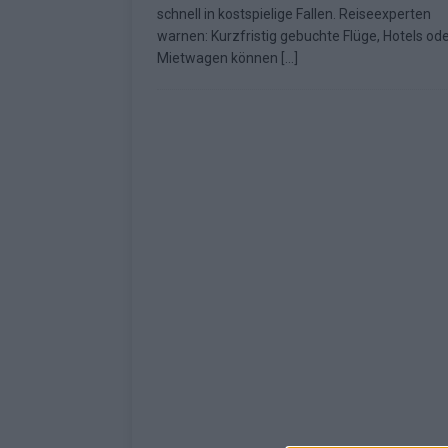
schnell in kostspielige Fallen. Reiseexperten
[ Mai 2026 ]
ESC 2026: Ein Si
warnen: Kurzfristig gebuchte Flüge, Hotels od
Mietwagen können
[…]
KOMMENTAR