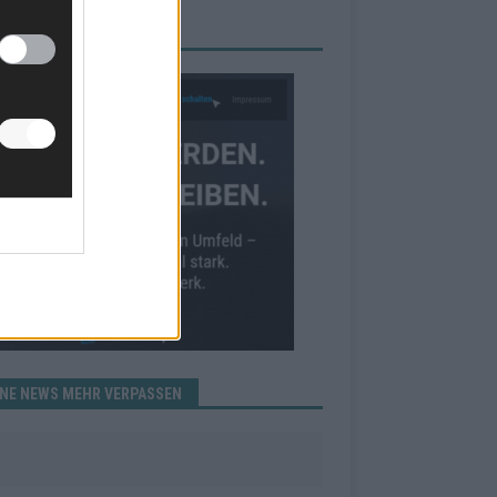
RBE BEI UNS!
INE NEWS MEHR VERPASSEN