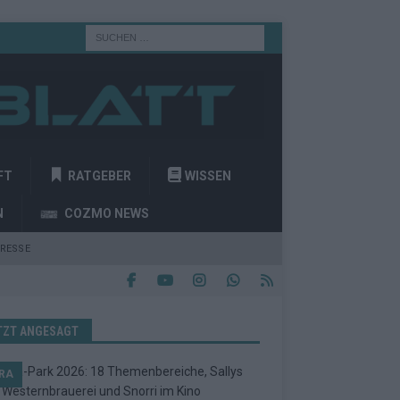
FT
RATGEBER
WISSEN
N
COZMO NEWS
RESSE
TZT ANGESAGT
RA