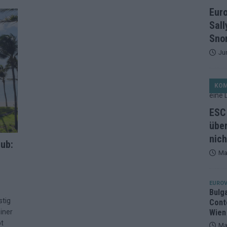
et, Österreich beschließt: Die Startreihenfolge des ESC-Finales
Eur
ISION
Sall
alisten auf dem Prüfstand: Stärken, Schwächen und unsere Tipps
Snor
Ju
ichzeitig, Manipulationsverdacht, Jury-Comeback: Die turbulente
KO
g
EUROVISION
ein Ende: ESC 2026 – alle 26 Finalteilnehmer für Wien im Überblick
ESC 
über
nich
tark, der Rest war nett: Das zweite ESC-Halbfinale im
aub:
Ma
MENTAR
2 in Zahlen: Wer kommt fast sicher weiter – und wer zittert bis zum
EUROV
Bulg
stig
Cont
26: 18 Themenbereiche, Sallys Café, Westernbrauerei und Snorri im
einer
Wien
pt
Ma