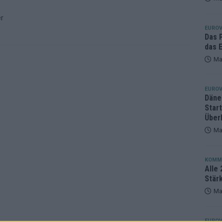
eger, der klar überzeugt – und eine Debatte, die nicht aufhört
er
EUROV
Das 
das E
Ma
EUROV
Däne
Star
Über
Ma
KOMM
Alle 
Stär
Ma
EUROV