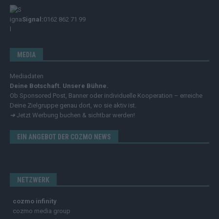
Signal:
0162 862 71 99
MEDIA
Mediadaten
Deine Botschaft. Unsere Bühne.
Ob Sponsored Post, Banner oder individuelle Kooperation – erreiche
Deine Zielgruppe genau dort, wo sie aktiv ist.
➔
Jetzt Werbung buchen & sichtbar werden!
EIN ANGEBOT DER COZMO NEWS
NETZWERK
cozmo infinity
cozmo media group