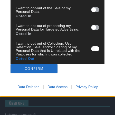
I want to opt-out of the Sale of my
Personal Data.
Opted In
SCHNELL ZUM RESSORT
I want to opt-out of processing my
Nachrichten
Personal Data for Targeted Advertising.
Opted In
Politik
Wirtschaft
I want to opt-out of Collection, Use,
Ratgeber
Retention, Sale, and/or Sharing of my
Wissen
Personal Data that Is Unrelated with the
Purposes for which it was collected.
Extra
Opted Out
Kommentar
Streams & Storys
CONFIRM
Eurovision
FLASH – DAS VIDEOPORTAL
Data Deletion
Data Access
Privacy Policy
ÜBER UNS
Unternehmensporträt