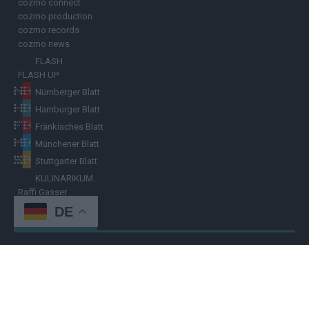
cozmo connect
cozmo production
cozmo records
cozmo news
FLASH
FLASH UP
Nürnberger Blatt
Hamburger Blatt
Fränkisches Blatt
Münchener Blatt
Stuttgarter Blatt
KULINARIKUM.
Raffi Gasser
DE
HINWEISGEBER
Hast du
Hinweise
? Teile sie vertraulich mit dem
Hamburger Blatt
–
per Post, E-Mail, Telefon oder anonymem Briefkasten –
Hier mehr
erfahren
.