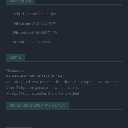
MESSENGER
Schreib uns auf Facebook
Telegram:
0162 862 71 99
WhatsApp:
0162 862 71 99
Signal:
0162 862 71 99
MEDIA
Mediadaten
Deine Botschaft. Unsere Bühne.
Ob Sponsored Post, Banner oder individuelle Kooperation – erreiche
Deine Zielgruppe genau dort, wo sie aktiv ist.
➔
Jetzt Werbung buchen & sichtbar werden!
EIN ANGEBOT DER COZMO NEWS