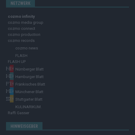
NETZWERK
cozmo infinity
cozmo media group
cozmo connect
cozmo production
cozmo records
cozmo news
FLASH
FLASH UP
Nürnberger Blatt
Hamburger Blatt
Fränkisches Blatt
Münchener Blatt
Stuttgarter Blatt
KULINARIKUM.
Raffi Gasser
HINWEISGEBER