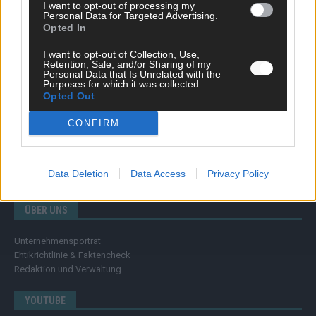
Wissen
I want to opt-out of processing my
Personal Data for Targeted Advertising.
Extra
Opted In
Kommentar
Streams & Storys
I want to opt-out of Collection, Use,
Eurovision
Retention, Sale, and/or Sharing of my
Personal Data that Is Unrelated with the
Purposes for which it was collected.
FLASH – DAS VIDEOPORTAL
Opted Out
CONFIRM
Data Deletion
Data Access
Privacy Policy
ÜBER UNS
Unternehmensporträt
Ehtikrichtlinie & Faktencheck
Redaktion und Verwaltung
YOUTUBE