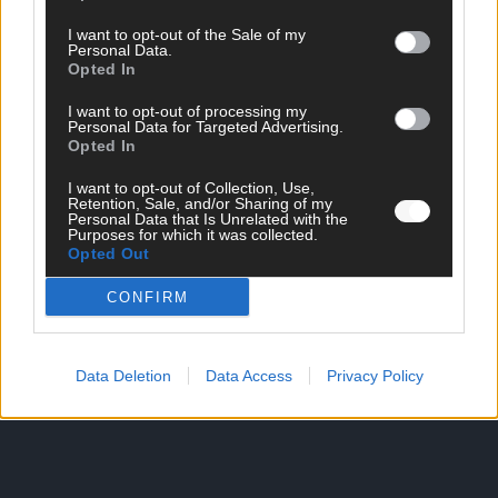
I want to opt-out of the Sale of my
Personal Data.
Opted In
SCHNELL ZUM RESSORT
I want to opt-out of processing my
Nachrichten
Personal Data for Targeted Advertising.
Opted In
Politik
Wirtschaft
I want to opt-out of Collection, Use,
Ratgeber
Retention, Sale, and/or Sharing of my
Wissen
Personal Data that Is Unrelated with the
Purposes for which it was collected.
Extra
Opted Out
Kommentar
Streams & Storys
CONFIRM
Eurovision
FLASH – DAS VIDEOPORTAL
Data Deletion
Data Access
Privacy Policy