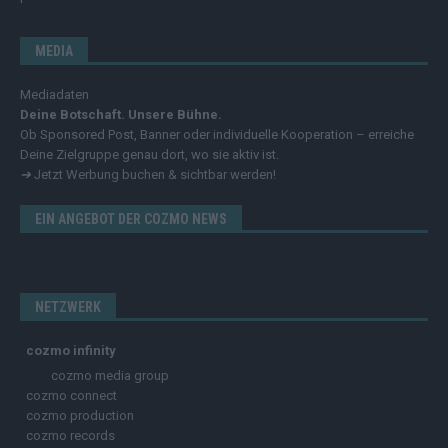
MEDIA
Mediadaten
Deine Botschaft. Unsere Bühne.
Ob Sponsored Post, Banner oder individuelle Kooperation – erreiche
Deine Zielgruppe genau dort, wo sie aktiv ist.
➔
Jetzt Werbung buchen & sichtbar werden!
EIN ANGEBOT DER COZMO NEWS
NETZWERK
cozmo infinity
cozmo media group
cozmo connect
cozmo production
cozmo records