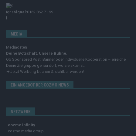
Signal:
0162 862 71 99
MEDIA
Mediadaten
Deine Botschaft. Unsere Bühne.
Ob Sponsored Post, Banner oder individuelle Kooperation – erreiche
Deine Zielgruppe genau dort, wo sie aktiv ist.
➔
Jetzt Werbung buchen & sichtbar werden!
EIN ANGEBOT DER COZMO NEWS
NETZWERK
cozmo infinity
cozmo media group