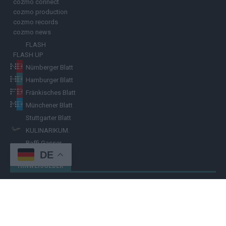
cozmo connect
cozmo production
cozmo records
cozmo news
FLASH
FLASH UP
Nürnberger Blatt
Hamburger Blatt
Fränkisches Blatt
Münchener Blatt
Stuttgarter Blatt
KULINARIKUM.
Raffi Gasser
DE
HINWEISGEBER
Hast du
Hinweise
? Teile sie vertraulich mit dem
Hamburger Blatt
–
per Post, E-Mail, Telefon oder anonymem Briefkasten –
Hier mehr
erfahren
.