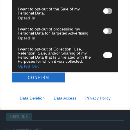
I want to opt-out of the Sale of my
Personal Data.
Opted In
SCHNELL ZUM RESSORT
I want to opt-out of processing my
Nachrichten
Personal Data for Targeted Advertising.
Opted In
Politik
Wirtschaft
I want to opt-out of Collection, Use,
Ratgeber
Retention, Sale, and/or Sharing of my
Wissen
Personal Data that Is Unrelated with the
Purposes for which it was collected.
Extra
Opted Out
Kommentar
Streams & Storys
CONFIRM
Eurovision
FLASH – DAS VIDEOPORTAL
Data Deletion
Data Access
Privacy Policy
ÜBER UNS
Unternehmensporträt