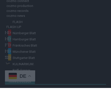
cozmo connect
cozmo production
cozmo records
cozmo news
FLASH
FLASH UP
Nürnberger Blatt
Hamburger Blatt
Fränkisches Blatt
Münchener Blatt
Stuttgarter Blatt
KULINARIKUM.
Raffi Gasser
DE
HINWEISGEBER
Hast du
Hinweise
? Teile sie vertraulich mit dem
Hamburger Blatt
–
per Post, E-Mail, Telefon oder anonymem Briefkasten –
Hier mehr
erfahren
.