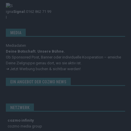
Signal:
0162 862 71 99
MEDIA
Mediadaten
Deine Botschaft. Unsere Bühne.
Ob Sponsored Post, Banner oder individuelle Kooperation – erreiche
Deine Zielgruppe genau dort, wo sie aktiv ist.
➔
Jetzt Werbung buchen & sichtbar werden!
EIN ANGEBOT DER COZMO NEWS
NETZWERK
cozmo infinity
cozmo media group