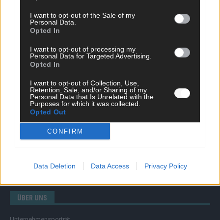
I want to opt-out of the Sale of my
Personal Data.
Opted In
SCHNELL ZUM RESSORT
I want to opt-out of processing my
Nachrichten
Personal Data for Targeted Advertising.
Opted In
Politik
Wirtschaft
I want to opt-out of Collection, Use,
Ratgeber
Retention, Sale, and/or Sharing of my
Wissen
Personal Data that Is Unrelated with the
Purposes for which it was collected.
Extra
Opted Out
Kommentar
Streams & Storys
CONFIRM
Eurovision
FLASH – DAS VIDEOPORTAL
Data Deletion
Data Access
Privacy Policy
ÜBER UNS
Unternehmensporträt