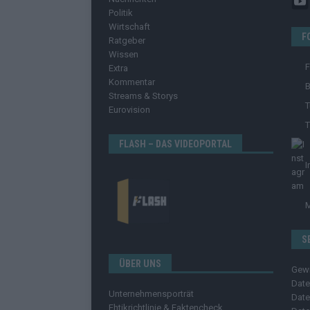
Politik
Wirtschaft
F
Ratgeber
Wissen
Extra
Kommentar
B
Streams & Storys
T
Eurovision
T
FLASH – DAS VIDEOPORTAL
I
S
ÜBER UNS
Gew
Date
Unternehmensporträt
Date
Ehtikrichtlinie & Faktencheck