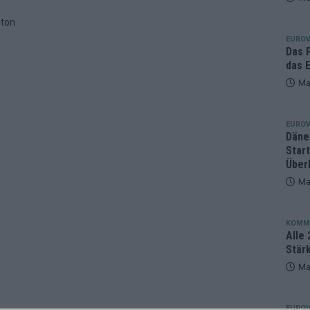
eger, der klar überzeugt – und eine Debatte, die nicht aufhört
gton
EUROV
Das 
das E
Ma
EUROV
Däne
Star
Über
Ma
KOMM
Alle 
Stär
Ma
EUROV