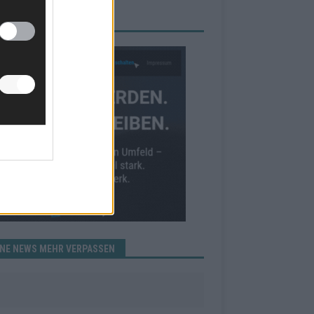
RBE BEI UNS!
INE NEWS MEHR VERPASSEN