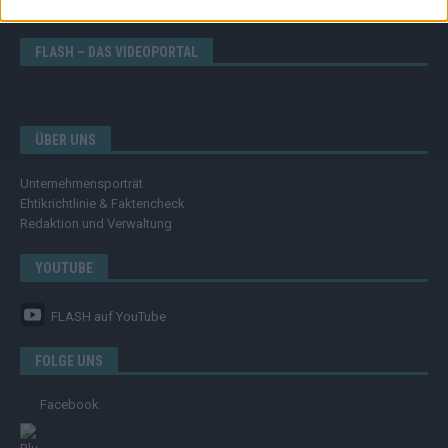
Eurovision
FLASH – DAS VIDEOPORTAL
ÜBER UNS
Unternehmensporträt
Ehtikrichtlinie & Faktencheck
Redaktion und Verwaltung
YOUTUBE
FLASH
auf YouTube
FOLGE UNS
Facebook