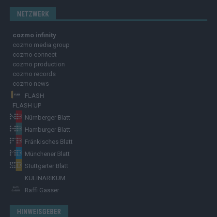
NETZWERK
cozmo infinity
cozmo media group
cozmo connect
cozmo production
cozmo records
cozmo news
FLASH
FLASH UP
Nürnberger Blatt
Hamburger Blatt
Fränkisches Blatt
Münchener Blatt
Stuttgarter Blatt
KULINARIKUM.
Raffi Gasser
HINWEISGEBER