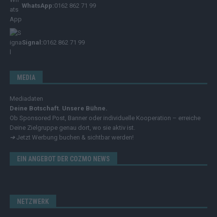
WhatsApp:
0162 862 71 99
Signal:
0162 862 71 99
MEDIA
Mediadaten
Deine Botschaft. Unsere Bühne.
Ob Sponsored Post, Banner oder individuelle Kooperation – erreiche
Deine Zielgruppe genau dort, wo sie aktiv ist.
➔
Jetzt Werbung buchen & sichtbar werden!
EIN ANGEBOT DER COZMO NEWS
NETZWERK