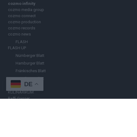
cozmo infinity
cozmo media group
cozmo connect
cozmo production
cozmo records
cozmo news
FLASH
FLASH UP
Nürnberger Blatt
Hamburger Blatt
Fränkisches Blatt
Münchener Blatt
DE
Stuttgarter Blatt
KULINARIKUM.
Raffi Gasser
HINWEISGEBER
Hast du
Hinweise
? Teile sie vertraulich mit dem
Hamburger Blatt
–
per Post, E-Mail, Telefon oder anonymem Briefkasten –
Hier mehr